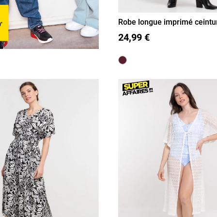
Robe longue imprimé ceint
36
38
40
42
44
24,99 €