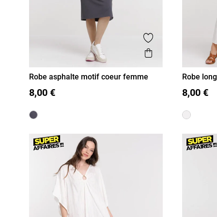
Ajouter aux favor
Aperçu rapide
Robe asphalte motif coeur femme
Robe lon
S
M
L
XL
S
M
8,00 €
8,00 €