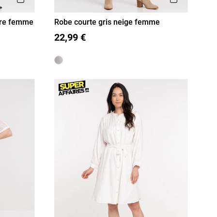
ure femme
Robe courte gris neige femme
36
38
40
42
44
46
22,99 €