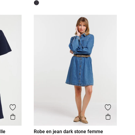
Ajouter aux favoris
Ajouter aux
Aperçu rapide
Aperçu r
lle
Robe en jean dark stone femme