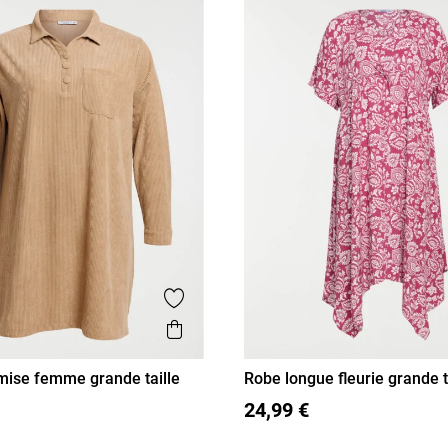
Ajouter aux favoris
is
Aperçu rapide
ise femme grande taille
Robe longue fleurie grande t
femme
L
3XL
4XL
48
50
52
54
24,99 €