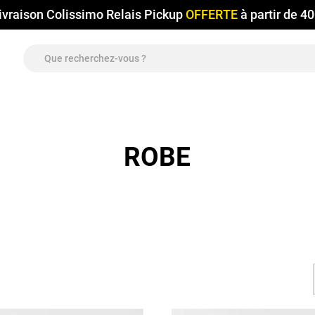
ivraison Colissimo Relais Pickup
OFFERTE
à partir de 4
ROBE