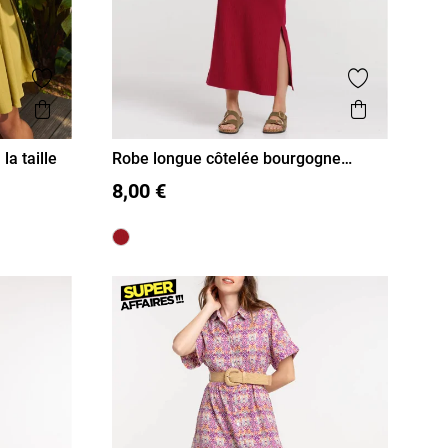
Ajouter aux favoris
Ajouter aux
Aperçu rapide
Aperçu r
a taille
Robe longue côtelée bourgogne
femme
S
M
L
XL
8,00 €