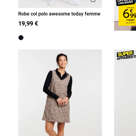
Robe col polo awesome today femme
S
M
L
XL
19,99 €