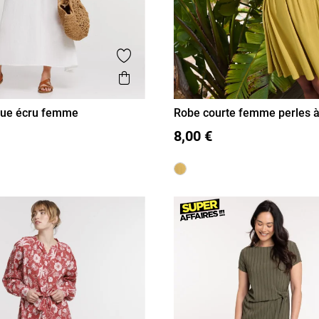
is
Ajouter aux favoris
Aperçu rapide
gue écru femme
Robe courte femme perles à l
L
XL
36
38
40
42
44
46
8,00 €