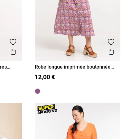
Ajouter aux favoris
Ajouter aux
Aperçu rapide
Aperçu r
res
Robe longue imprimée boutonnée
femme
36
38
40
42
44
46
12,00 €