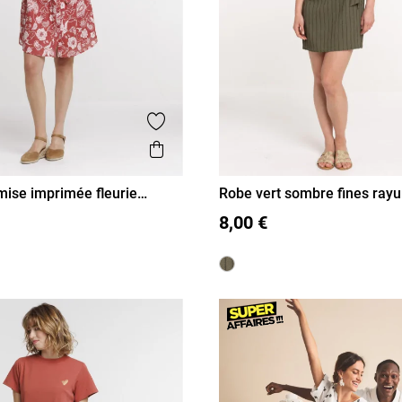
is
Ajouter aux favoris
Aperçu rapide
ise imprimée fleurie
Robe vert sombre fines rayu
femme
40
42
44
46
S
M
L
XL
8,00 €