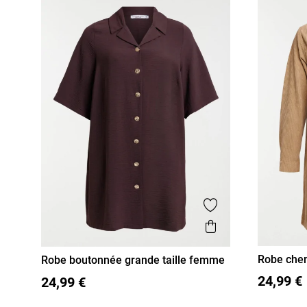
Ajouter aux favor
Aperçu rapide
Robe chem
Robe boutonnée grande taille femme
XL
XX
48
50
52
54
24,99 €
24,99 €