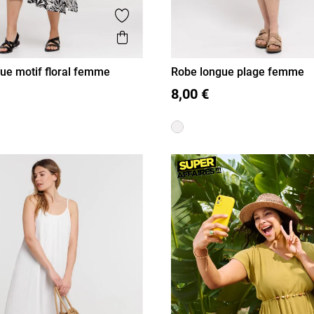
is
Ajouter aux favoris
Aperçu rapide
ue motif floral femme
Robe longue plage femme
40
42
44
46
S
M
L
XL
8,00 €