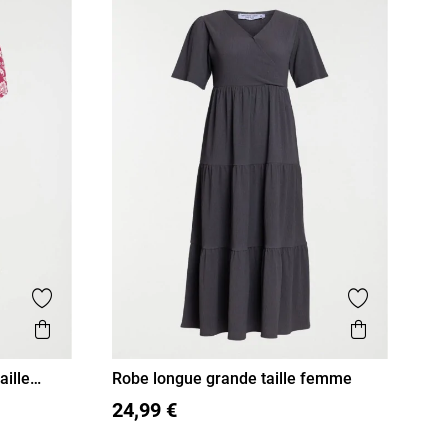
Ajouter aux favoris
Ajouter aux
Aperçu rapide
Aperçu r
aille
Robe longue grande taille femme
XL
XXL
XXXL
24,99 €