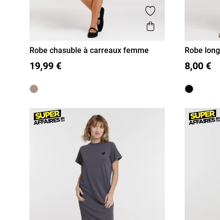
Ajouter aux favor
Aperçu rapide
Robe chasuble à carreaux femme
Robe long
36
38
40
42
44
36
38
19,99 €
8,00 €