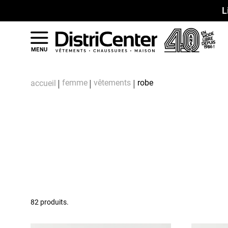
L
MENU
femme
vêtements
robe
accueil
82 produits.