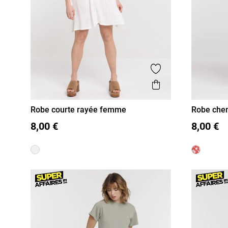
Ajouter aux favor
Aperçu rapide
Robe courte rayée femme
Robe chem
femme
S
M
L
XL
36
38
8,00 €
8,00 €