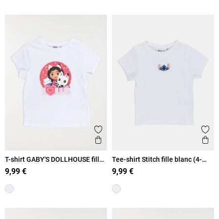
Ajouter aux favoris
Ajout
Aperçu rapide
Ape
T-shirt GABY'S DOLLHOUSE fille
Tee-shirt Stitch fille blanc (4-
(3-8A)
12A)
9,99 €
9,99 €