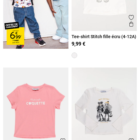
Ajout
Ape
Tee-shirt Stitch fille écru (4-12A)
9,99 €