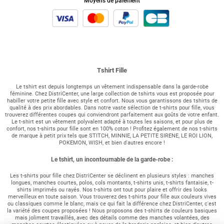
Moyens de paiement
Tshirt Fille
Le tshirt est depuis longtemps un vêtement indispensable dans la garde-robe
féminine. Chez DistriCenter, une large collection de tshirts vous est proposée pour
habiller votre petite fille avec style et confort. Nous vous garantissons des tshirts de
qualité à des prix abordables. Dans notre vaste sélection de t-shirts pour fille, vous
trouverez différentes coupes qui conviendront parfaitement aux goûts de votre enfant.
Le t-shirt est un vêtement polyvalent adapté à toutes les saisons, et pour plus de
confort, nos t-shirts pour fille sont en 100% coton ! Profitez également de nos t-shirts
de marque à petit prix tels que STITCH, MINNIE, LA PETITE SIRENE, LE ROI LION,
POKEMON, WISH, et bien d'autres encore !
Le tshirt, un incontournable de la garde-robe :
Les t-shirts pour fille chez DistriCenter se déclinent en plusieurs styles : manches
longues, manches courtes, polos, cols montants, t-shirts unis, t-shirts fantaisie, t-
shirts imprimés ou rayés. Nos t-shirts ont tout pour plaire et offrir des looks
merveilleux en toute saison. Vous trouverez des t-shirts pour fille aux couleurs vives
ou classiques comme le blanc, mais ce qui fait la différence chez DistriCenter, c'est
la variété des coupes proposées ! Nous proposons des t-shirts de couleurs basiques
mais joliment travaillés, avec des détails comme des manches volantées, des