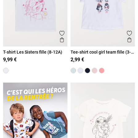
Ajouter aux favoris
Ajout
Aperçu rapide
Ape
T-shirt Les Sisters fille (8-12A)
Tee-shirt cool girl team fille (3-
12A)
9,99 €
2,99 €