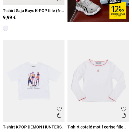
T-shirt Saja Boys K-POP fille (6-
12A)
9,99 €
Ajouter aux favoris
Ajout
Aperçu rapide
Ape
T-shirt KPOP DEMON HUNTERS
T-shirt cotelé motif cerise fille
fille (6-12A)
(3-8A)