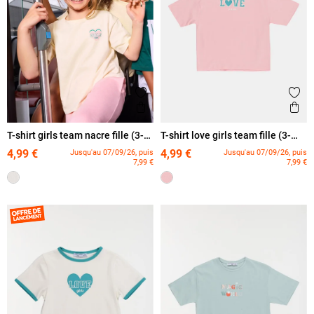
Ajouter aux favoris
Ajout
Aperçu rapide
Ape
T-shirt girls team nacre fille (3-
T-shirt love girls team fille (3-
12A)
12A)
4,99 €
4,99 €
Jusqu'au 07/09/26, puis
Jusqu'au 07/09/26, puis
7,99 €
7,99 €