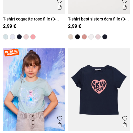
Ajouter aux favoris
Ajout
Aperçu rapide
Ape
T-shirt coquette rose fille (3-
T-shirt best sisters écru fille (3-
12A)
12A)
2,99 €
2,99 €
Ajouter aux favoris
Ajout
Aperçu rapide
Ape