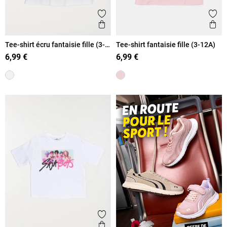
Ajouter aux favoris
Ajout
Aperçu rapide
Ape
Tee-shirt écru fantaisie fille (3-
Tee-shirt fantaisie fille (3-12A)
12A)
6,99 €
6,99 €
Ajouter aux favoris
Aperçu rapide