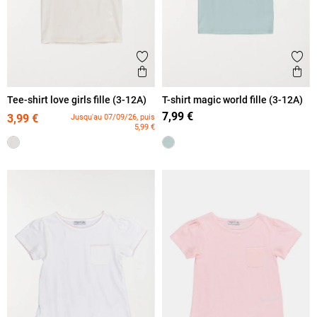
Ajouter aux favoris
Ajout
Aperçu rapide
Ape
Tee-shirt love girls fille (3-12A)
T-shirt magic world fille (3-12A)
7,99 €
3,99 €
Jusqu'au 07/09/26, puis
5,99 €