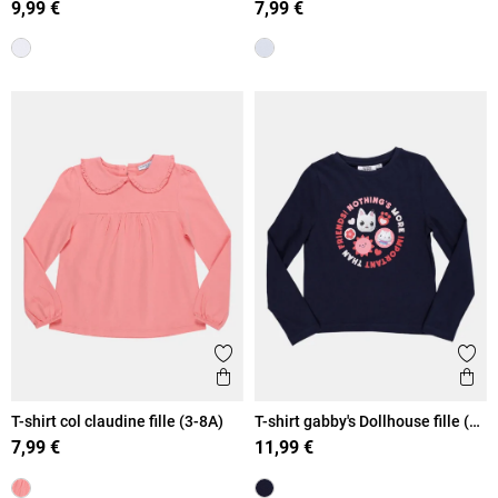
9,99 €
7,99 €
Ajouter aux favoris
Ajout
Aperçu rapide
Ape
T-shirt col claudine fille (3-8A)
T-shirt gabby's Dollhouse fille (3-
8A)
7,99 €
11,99 €