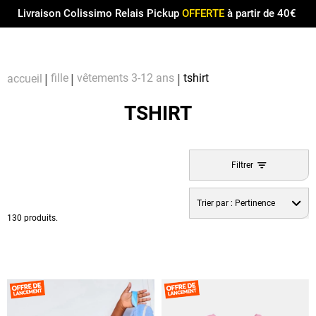
Menu
0
Livraison Colissimo Relais Pickup
OFFERTE
à partir de 40€
Compt
Pa
fille
vêtements 3-12 ans
tshirt
accueil
TSHIRT
Filtrer
Trier par :
Pertinence
130 produits.