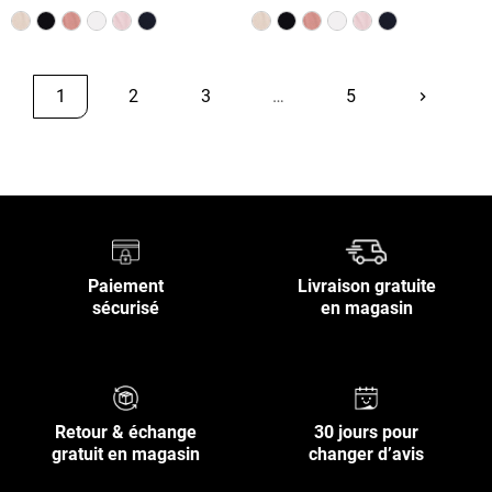
1
2
3
…
5
keyboard_arrow_right
Suivant
Retour en haut
Paiement
Livraison gratuite
sécurisé
en magasin
Retour & échange
30 jours pour
gratuit en magasin
changer d’avis