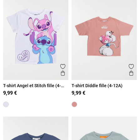
Ajouter aux favoris
Ajout
Aperçu rapide
Ape
T-shirt Angel et Stitch fille (4-
T-shirt Diddle fille (4-12A)
12A)
9,99 €
9,99 €