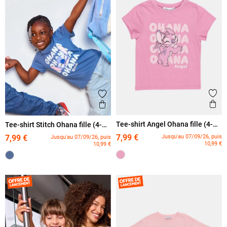
Ajout
Ajouter aux favoris
Ape
Aperçu rapide
Tee-shirt Angel Ohana fille (4-
Tee-shirt Stitch Ohana fille (4-
12A)
12A)
7,99 €
Jusqu'au 07/09/26, puis
7,99 €
Jusqu'au 07/09/26, puis
10,99 €
10,99 €