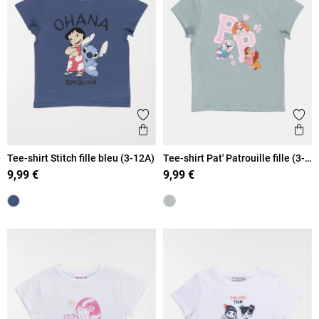
Ajouter aux favoris
Ajout
Aperçu rapide
Ape
Tee-shirt Stitch fille bleu (3-12A)
Tee-shirt Pat' Patrouille fille (3-
8A)
9,99 €
9,99 €