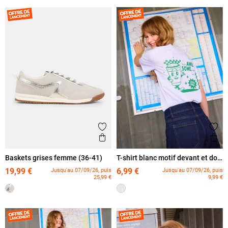
Ajouter aux favoris
Ajout
Aperçu rapide
Ape
Baskets grises femme (36-41)
T-shirt blanc motif devant et dos
femme
19,99 €
6,99 €
Jusqu'au 07/09/26, puis
Jusqu'au 07/09/26, puis
25,99 €
9,99 €