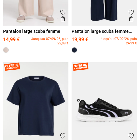
Ajouter aux favoris
Ajout
Aperçu rapide
Ape
Pantalon large scuba femme
Pantalon large scuba femme
grande taille
14,99 €
19,99 €
Jusqu'au 07/09/26, puis
Jusqu'au 07/09/26, puis
22,99 €
24,99 €