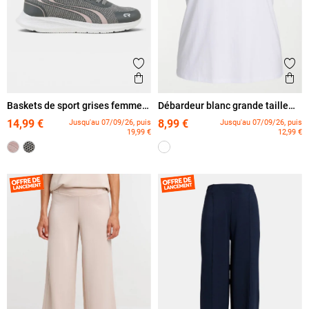
Ajouter aux favoris
Ajout
Aperçu rapide
Ape
Baskets de sport grises femme
Débardeur blanc grande taille
(36-42)
femme
14,99 €
8,99 €
Jusqu'au 07/09/26, puis
Jusqu'au 07/09/26, puis
19,99 €
12,99 €