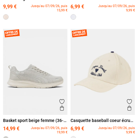
femme
femme
9,99 €
6,99 €
Jusqu'au 07/09/26, puis
Jusqu'au 07/09/26, puis
15,99 €
9,99 €
Ajouter aux favoris
Ajout
Aperçu rapide
Ape
Basket sport beige femme (36-
Casquette baseball coeur écru
42)
femme
14,99 €
6,99 €
Jusqu'au 07/09/26, puis
Jusqu'au 07/09/26, puis
19,99 €
9,99 €