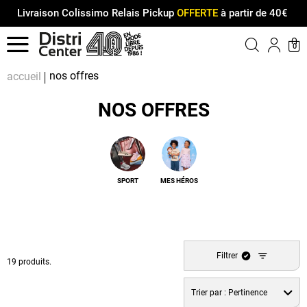
Livraison Colissimo Relais Pickup
OFFERTE
à partir de 40€
Menu
0
Compt
Pa
nos offres
accueil
NOS OFFRES
SPORT
MES HÉROS
Filtrer
19 produits.
Trier par :
Pertinence