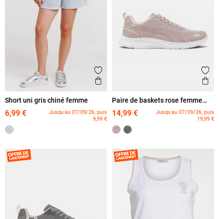
Ajouter aux favoris
Ajout
Aperçu rapide
Ape
Short uni gris chiné femme
Paire de baskets rose femme
(36-42)
6,99 €
14,99 €
Jusqu'au 07/09/26, puis
Jusqu'au 07/09/26, puis
9,99 €
19,99 €