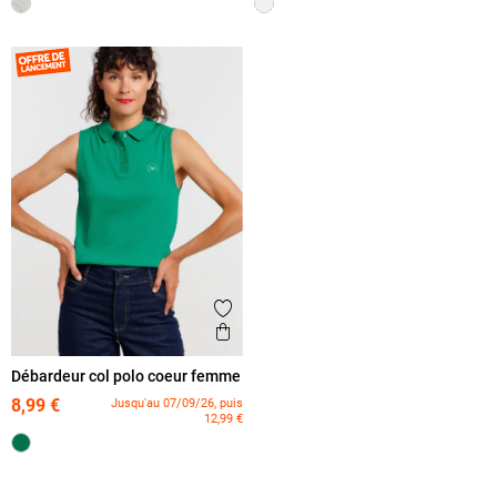
Ajouter aux favoris
Aperçu rapide
Débardeur col polo coeur femme
8,99 €
Jusqu'au 07/09/26, puis
12,99 €