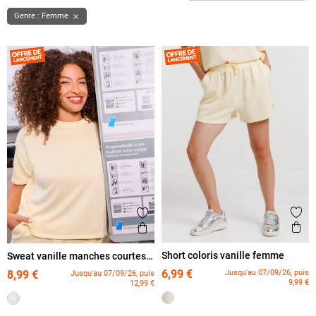
Genre : Femme

Ajout
Ajouter aux favoris
Ape
Aperçu rapide
Short coloris vanille femme
Sweat vanille manches courtes
femme
6,99 €
Jusqu'au 07/09/26, puis
8,99 €
Jusqu'au 07/09/26, puis
9,99 €
12,99 €