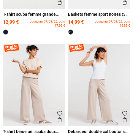
Ajouter aux favoris
Ajout
Aperçu rapide
Ape
T-shirt scuba femme grande
Baskets femme sport noires (36-
taille
42)
12,99 €
14,99 €
Jusqu'au 07/09/26, puis
Jusqu'au 07/09/26, puis
17,99 €
19,99 €
Ajouter aux favoris
Ajout
Aperçu rapide
Ape
T-shirt beige uni scuba doux
Débardeur double col boutons