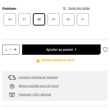
Pointure
Guide des tailles
36
37
38
39
40
41
-
+
Ajo
Ajouter au panier
Derniers articles en stock
Livraison gratuite en magasin
Retour possible sous 30 jours*
Paiement 100% sécurisé