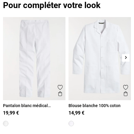
Pour compléter votre look
Suiv
Ajouter aux favoris
Ajout
Aperçu rapide
Ape
Pantalon blanc médical
Blouse blanche 100% coton
élastiqué
19,99 €
14,99 €