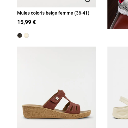
Mules coloris beige femme (36-41)
36
37
38
39
40
41
15,99 €