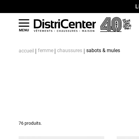
L
MENU
femme
chaussures
sabots & mules
accueil
76 produits.