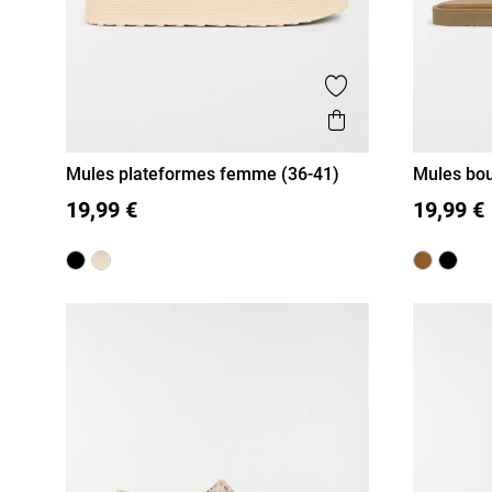
Ajouter aux favor
Aperçu rapide
Mules plateformes femme (36-41)
Mules bou
41)
36
37
38
39
40
41
36
37
19,99 €
19,99 €