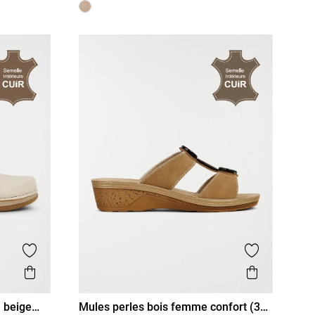
Ajouter aux favoris
Ajouter aux
Aperçu rapide
Aperçu r
 beige
Mules perles bois femme confort (36-