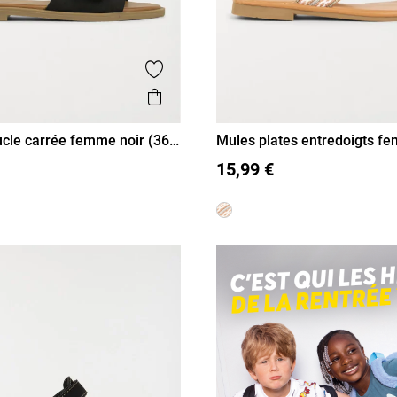
is
Ajouter aux favoris
Aperçu rapide
cle carrée femme noir (36-
Mules plates entredoigts f
41)
38
39
40
41
36
37
38
39
40
41
15,99 €