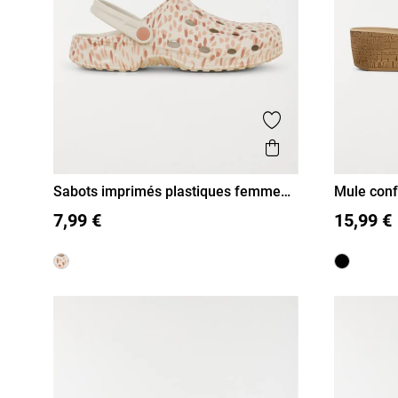
Ajouter aux favor
Aperçu rapide
Sabots imprimés plastiques femme
Mule conf
(36-41)
36
37
38
39
40
41
36
37
7,99 €
15,99 €