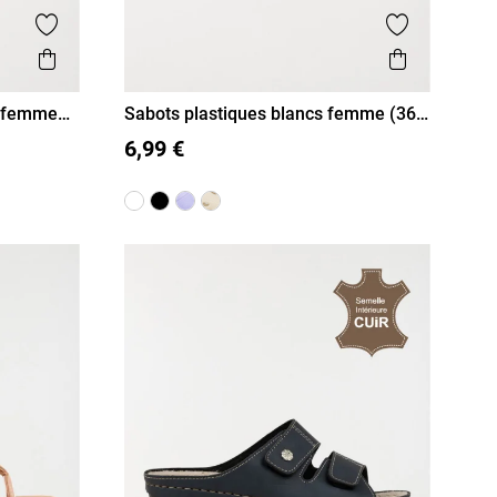
Ajouter aux favoris
Ajouter aux
Aperçu rapide
Aperçu r
s femme
Sabots plastiques blancs femme (36-
41)
36
37
38
39
40
41
6,99 €