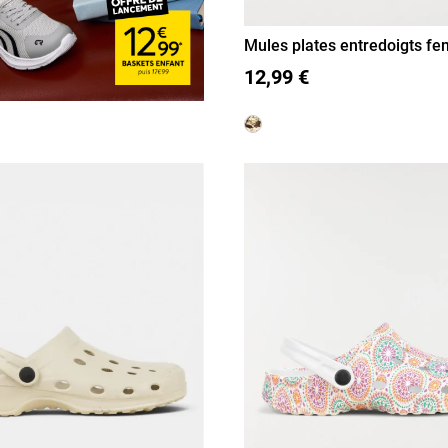
Mules plates entredoigts f
42)
37
38
39
40
41
42
12,99 €