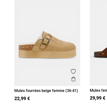
Ajouter aux favor
Aperçu rapide
Mules fe
Mules fourrées beige femme (36-41)
41)
36
37
36
37
38
39
40
41
29,99 €
22,99 €