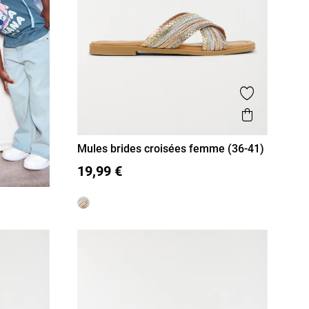
Ajouter aux
Aperçu r
Mules brides croisées femme (36-41)
36
37
38
39
40
41
19,99 €