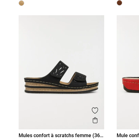
Ajouter aux favor
Aperçu rapide
Mules confort à scratchs femme (36-
Mule conf