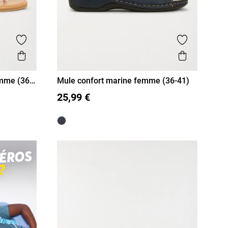
Ajouter aux favoris
Ajouter aux
Aperçu rapide
Aperçu r
emme (36-
Mule confort marine femme (36-41)
36
37
38
39
40
41
25,99 €