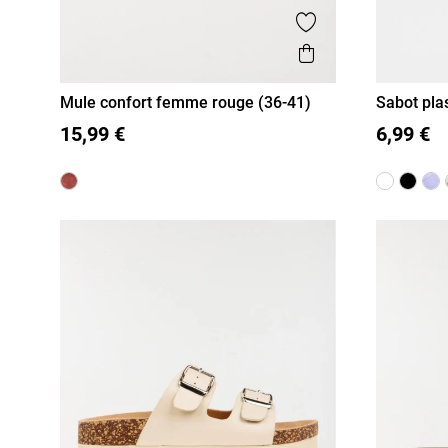
Ajouter aux favor
Aperçu rapide
Mule confort femme rouge (36-41)
Sabot pla
36
37
38
39
40
41
36
37
15,99 €
6,99 €