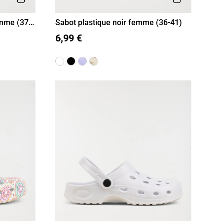
emme (37-
Sabot plastique noir femme (36-41)
36
37
38
39
40
41
6,99 €