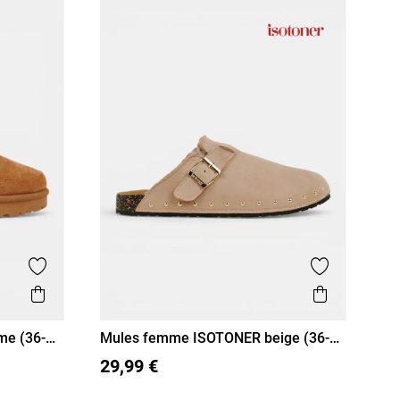
Ajouter aux favoris
Ajouter aux
Aperçu rapide
Aperçu r
me (36-
Mules femme ISOTONER beige (36-
41)
36
37
38
39
40
41
29,99 €