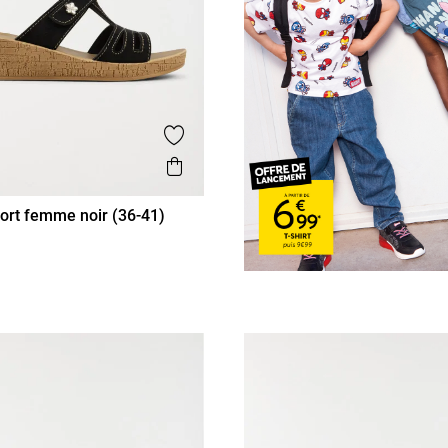
is
Ajouter aux favoris
Aperçu rapide
ort femme noir (36-41)
38
39
40
41