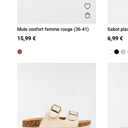
Ajouter aux favor
Aperçu rapide
Mule confort femme rouge (36-41)
Sabot pla
36
37
38
39
40
41
36
37
15,99 €
6,99 €