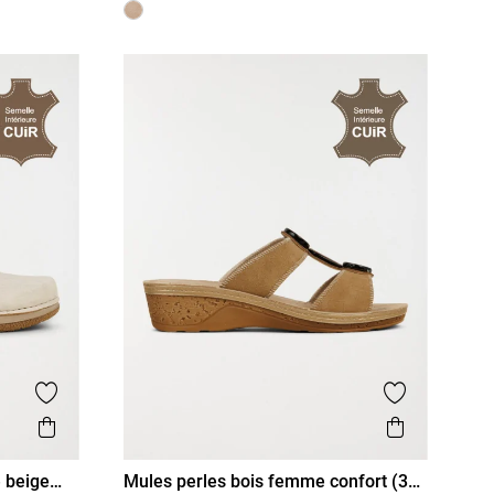
Ajouter aux favoris
Ajouter aux
Aperçu rapide
Aperçu r
 beige
Mules perles bois femme confort (36-