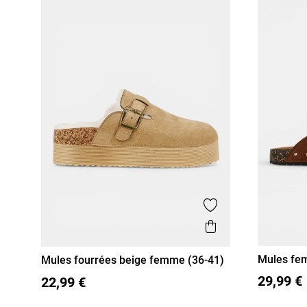
Ajouter aux favor
Aperçu rapide
Mules fe
Mules fourrées beige femme (36-41)
41)
36
37
36
37
38
39
40
41
29,99 €
22,99 €