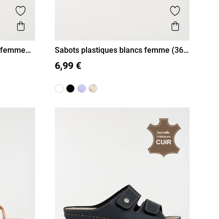
Ajouter aux favoris
Ajouter aux
Aperçu rapide
Aperçu r
s femme
Sabots plastiques blancs femme (36-
41)
36
37
38
39
40
41
6,99 €