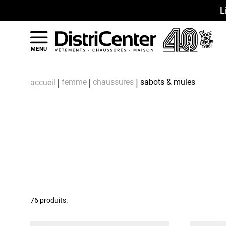
L
MENU
femme
chaussures
sabots & mules
accueil
76 produits.