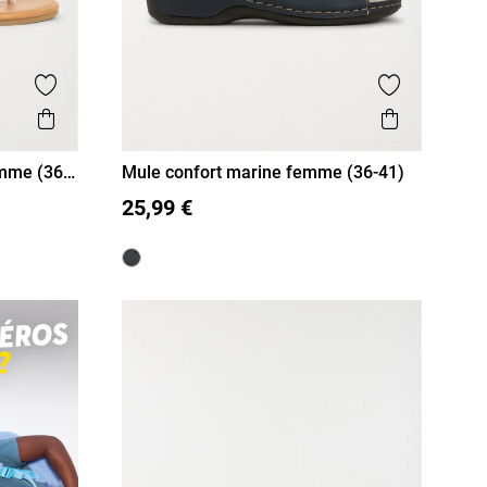
Ajouter aux favoris
Ajouter aux
Aperçu rapide
Aperçu r
emme (36-
Mule confort marine femme (36-41)
36
37
38
39
40
41
25,99 €