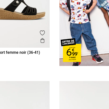
is
Ajouter aux favoris
Aperçu rapide
ort femme noir (36-41)
38
39
40
41