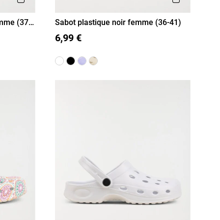
emme (37-
Sabot plastique noir femme (36-41)
36
37
38
39
40
41
6,99 €