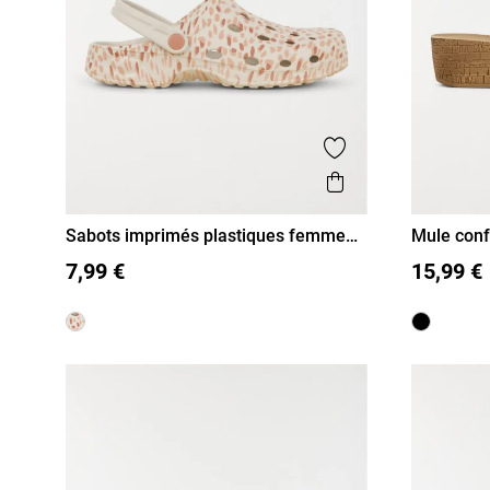
Ajouter aux favor
Aperçu rapide
Sabots imprimés plastiques femme
Mule conf
(36-41)
36
37
38
39
40
41
36
37
7,99 €
15,99 €