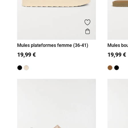
Ajouter aux favor
Aperçu rapide
Mules plateformes femme (36-41)
Mules bou
41)
36
37
38
39
40
41
36
37
19,99 €
19,99 €