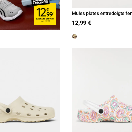
Mules plates entredoigts f
42)
37
38
39
40
41
42
12,99 €