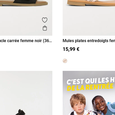
is
Ajouter aux favoris
Aperçu rapide
cle carrée femme noir (36-
Mules plates entredoigts f
41)
38
39
40
41
36
37
38
39
40
41
15,99 €