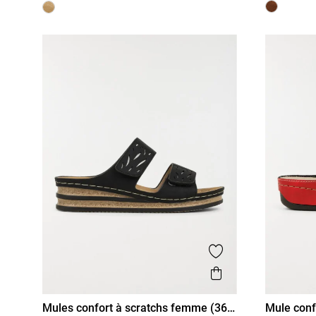
Ajouter aux favor
Aperçu rapide
Mules confort à scratchs femme (36-
Mule conf