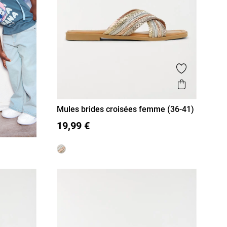
Ajouter aux
Aperçu r
Mules brides croisées femme (36-41)
36
37
38
39
40
41
19,99 €