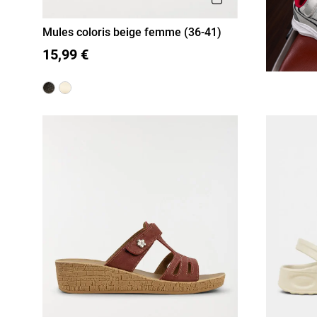
Mules coloris beige femme (36-41)
36
37
38
39
40
41
15,99 €