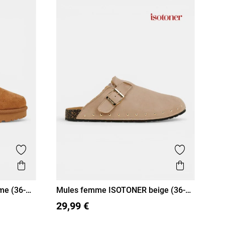
Ajouter aux favoris
Ajouter aux
Aperçu rapide
Aperçu r
me (36-
Mules femme ISOTONER beige (36-
41)
36
37
38
39
40
41
29,99 €