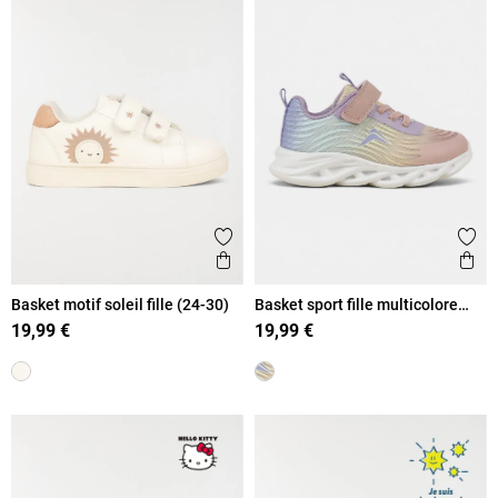
Ajouter aux favoris
Ajout
Aperçu rapide
Ape
Basket motif soleil fille (24-30)
Basket sport fille multicolore
(25-30)
19,99 €
19,99 €