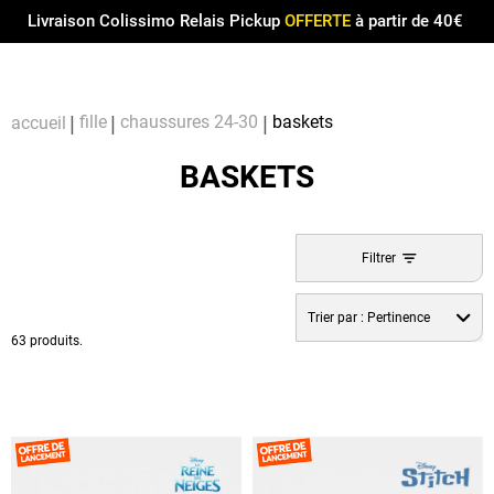
Menu
0
Livraison Colissimo Relais Pickup
OFFERTE
à partir de 40€
Compt
Pa
fille
chaussures 24-30
baskets
accueil
BASKETS
Filtrer
Trier par :
Pertinence
63 produits.