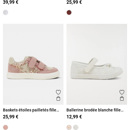
39,99 €
25,99 €
Ajouter aux favoris
Ajout
Aperçu rapide
Ape
Baskets étoiles pailletés fille
Ballerine brodée blanche fille
(24-30)
(24-30)
25,99 €
12,99 €