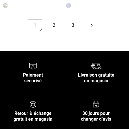
1
2
3
keyboard_arrow_right
Suivant
Retour en haut
Paiement
Livraison gratuite
sécurisé
en magasin
Retour & échange
30 jours pour
gratuit en magasin
changer d’avis