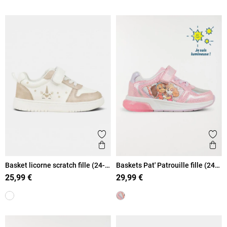
Ajouter aux favoris
Ajout
Aperçu rapide
Ape
Basket licorne scratch fille (24-
Baskets Pat' Patrouille fille (24-
30)
30)
25,99 €
29,99 €