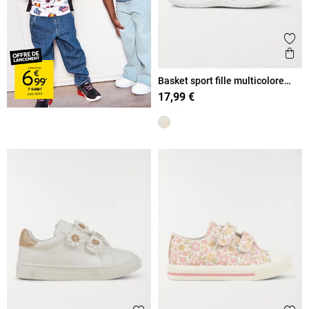
Ajout
Ape
Basket sport fille multicolore
(24-30)
17,99 €