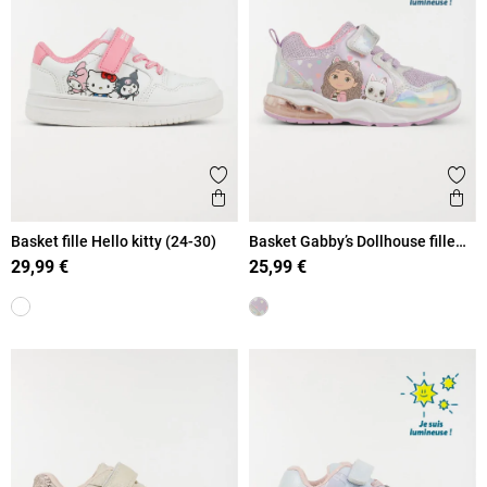
Ajouter aux favoris
Ajout
Aperçu rapide
Ape
Basket fille Hello kitty (24-30)
Basket Gabby’s Dollhouse fille
(24-30)
29,99 €
25,99 €