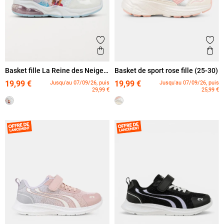
Ajouter aux favoris
Ajout
Aperçu rapide
Ape
Basket fille La Reine des Neiges
Basket de sport rose fille (25-30)
(24-30)
19,99 €
19,99 €
Jusqu'au 07/09/26, puis
Jusqu'au 07/09/26, puis
29,99 €
25,99 €