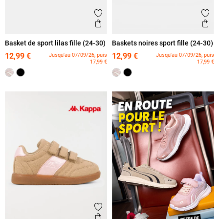
Ajouter aux favoris
Ajout
Aperçu rapide
Ape
Basket de sport lilas fille (24-30)
Baskets noires sport fille (24-30)
12,99 €
12,99 €
Jusqu'au 07/09/26, puis
Jusqu'au 07/09/26, puis
17,99 €
17,99 €
Ajouter aux favoris
Aperçu rapide