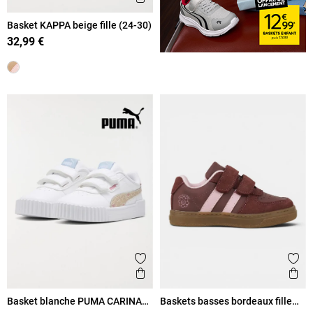
Basket KAPPA beige fille (24-30)
32,99 €
Ajouter aux favoris
Ajout
Aperçu rapide
Ape
Basket blanche PUMA CARINA
Baskets basses bordeaux fille
fille (24-27)
(24-30)