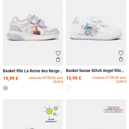
Ajout
Ajouter aux favoris
Ape
Aperçu rapide
Basket basse Stitch Angel fille
Basket fille La Reine des Neiges
(24-30)
(24-30)
19,99 €
Jusqu'au 07/09/26, puis
19,99 €
Jusqu'au 07/09/26, puis
29,99 €
29,99 €