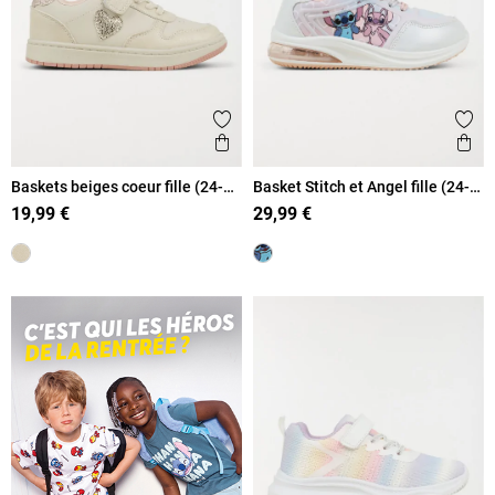
Ajouter aux favoris
Ajout
Aperçu rapide
Ape
Baskets beiges coeur fille (24-
Basket Stitch et Angel fille (24-
30)
30)
19,99 €
29,99 €