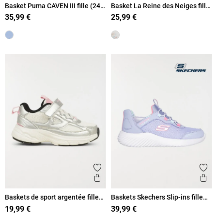
Basket Puma CAVEN III fille (24-
Basket La Reine des Neiges fille
27)
(24-30)
35,99 €
25,99 €
Ajouter aux favoris
Ajout
Aperçu rapide
Ape
Baskets de sport argentée fille
Baskets Skechers Slip-ins fille
(24-30)
(27-31)
19,99 €
39,99 €