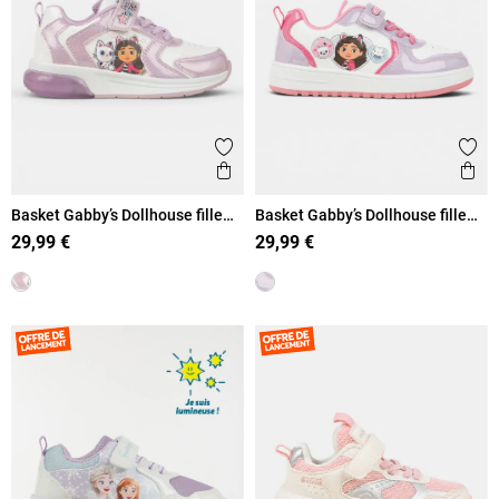
Ajouter aux favoris
Ajout
Aperçu rapide
Ape
Basket Gabby’s Dollhouse fille
Basket Gabby’s Dollhouse fille
(24-30)
(24-30)
29,99 €
29,99 €