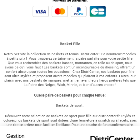
Moyens de paiement
Basket Fille
Retrouvez vite la collection de baskets et tennis DistriCenter ! De nombreux modèles
à petits prix ! Vous trouverez certainement la paire parfaite pour votre petite fille.
Que vous recherchiez des baskets basses, montantes, en toile ou de sport, nous
avons ce qu'il vous faut ! Les baskets sont un incontournable du dressing, offrant un
confort absolu pour toutes les occasions ! Chez DistriCenter, nos baskets pour fille
sont ultra stylées et proposent divers modèles qui plairont à vos enfants. Faites-leur
plaisir avec nos baskets de marques, mettant en avant leurs héros préférés tels que
La Reine des Neiges, Wish, Minnie, et bien d'autres encore !
Quelle paire de baskets pour chaque tenue :
Baskets de sport :
Découvrez notre sélection de baskets de sport pour fille sur districenter.fr. Stylés et
colorés, nos baskets de sport sont dotées d'une fermeture à scratch ou à lacets, avec
une tirette arrière pour faciliter l'enfilage. Pour une touche de fun supplémentaire,
optez pour des baskets lumineuses ! Associez-les à un legging et un t-shirt de notre
collection de vêtements pour fille pour un look de sport complet.
Gestion