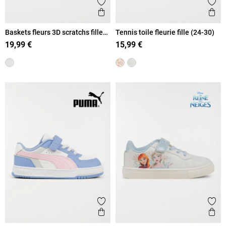
Ajouter aux favoris
Ajout
Aperçu rapide
Ape
Baskets fleurs 3D scratchs fille
Tennis toile fleurie fille (24-30)
(24-30)
19,99 €
15,99 €
Ajouter aux favoris
Ajout
Aperçu rapide
Ape