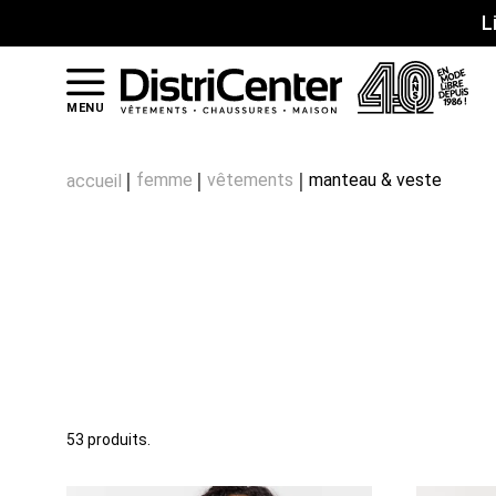
L
MENU
femme
vêtements
manteau & veste
accueil
53 produits.