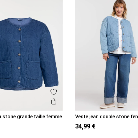
Ajouter aux favoris
is
Aperçu rapide
n stone grande taille femme
Veste jean double stone f
52
54
36
38
40
42
44
46
34,99 €