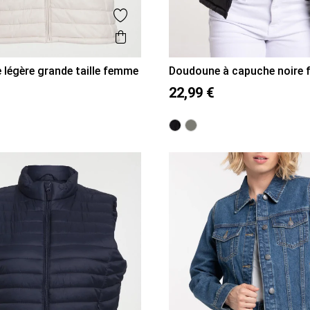
is
Ajouter aux favoris
Aperçu rapide
légère grande taille femme
Doudoune à capuche noire
52
54
56
36
38
40
42
44
46
22,99 €