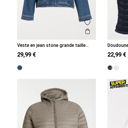
Ajouter aux favor
Aperçu rapide
Veste en jean stone grande taille
Doudoune 
femme
48
50
52
54
48
50
29,99 €
22,99 €