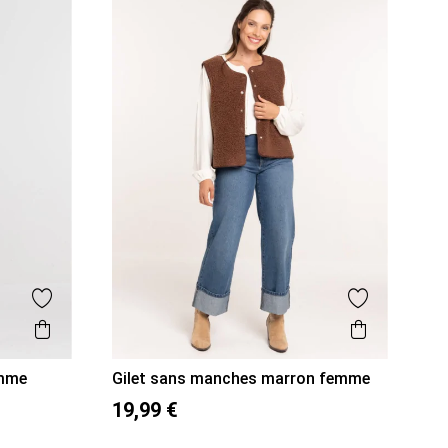
Ajouter aux favoris
Ajouter aux
Aperçu rapide
Aperçu r
emme
Gilet sans manches marron femme
S
M
L
XL
19,99 €