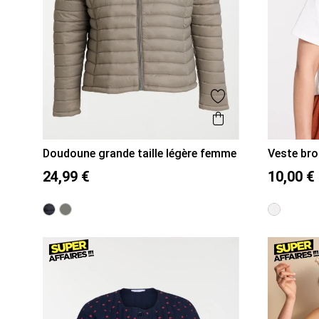
Ajouter aux favor
Aperçu rapide
Doudoune grande taille légère femme
Veste br
48
50
52
54
56
S
M
24,99 €
10,00 €