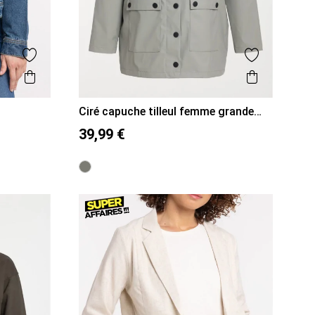
Ajouter aux favoris
Ajouter aux
Aperçu rapide
Aperçu r
Ciré capuche tilleul femme grande
taille
48
50
52
54
39,99 €