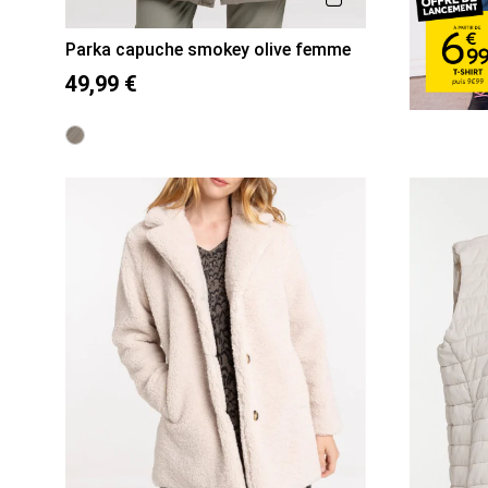
Parka capuche smokey olive femme
36
38
40
42
44
46
49,99 €