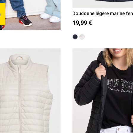
Doudoune légère marine f
36
38
40
42
44
46
19,99 €