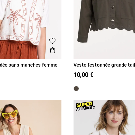
is
Ajouter aux favoris
Aperçu rapide
odée sans manches femme
Veste festonnée grande tai
L
XL
XL
XXL
XXXL
10,00 €