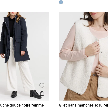
is
Ajouter aux favoris
Aperçu rapide
puche douce noire femme
Gilet sans manches écru f