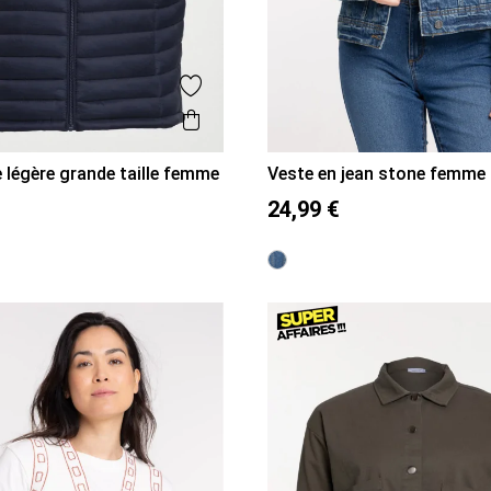
is
Ajouter aux favoris
Aperçu rapide
légère grande taille femme
Veste en jean stone femme
52
54
56
36
38
40
42
44
46
24,99 €