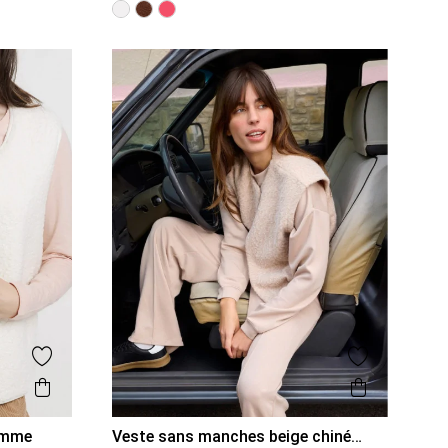
Ajouter aux favoris
Ajouter aux
Aperçu rapide
Aperçu r
emme
Veste sans manches beige chiné