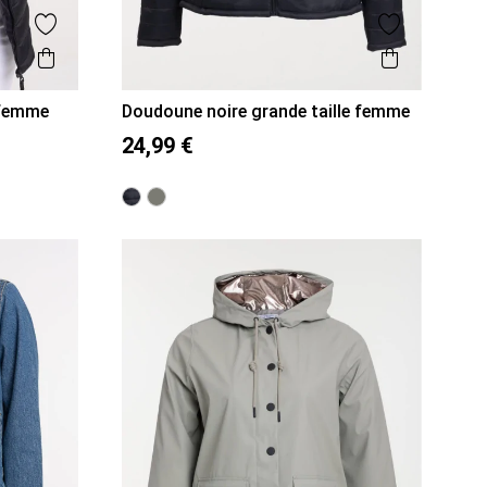
Ajouter aux favoris
Ajouter aux
Aperçu rapide
Aperçu r
 femme
Doudoune noire grande taille femme
48
50
52
54
56
24,99 €