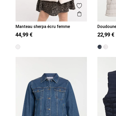
Ajouter aux favor
Aperçu rapide
Manteau sherpa écru femme
Doudoune 
36
38
40
42
44
46
48
50
44,99 €
22,99 €