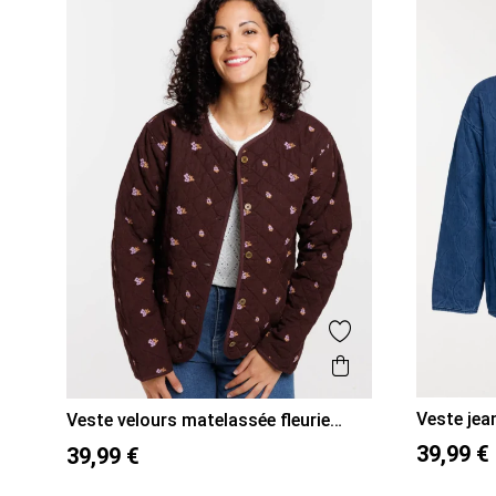
Ajouter aux favor
Aperçu rapide
Veste jea
Veste velours matelassée fleurie
femme
48
50
36
38
40
42
44
46
39,99 €
39,99 €