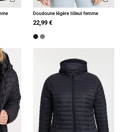
emme
Doudoune légère tilleul femme
36
38
40
42
44
46
22,99 €