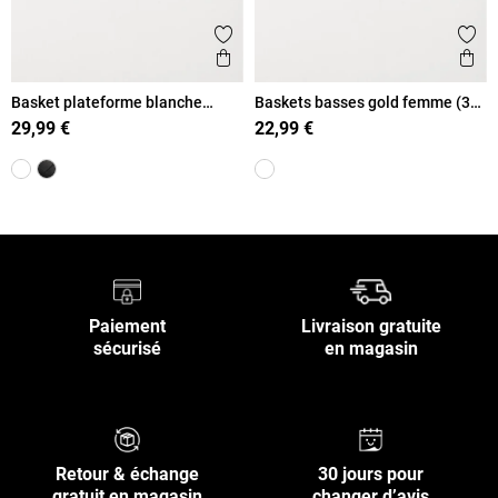
Ajouter aux favoris
Ajout
Aperçu rapide
Ape
Basket plateforme blanche
Baskets basses gold femme (36-
femme (36-41)
41)
29,99 €
22,99 €
Paiement
Livraison gratuite
sécurisé
en magasin
Retour & échange
30 jours pour
gratuit en magasin
changer d’avis