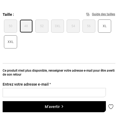
Taille
Guide des tailles
50
48
52
3XL
54
56
XL
XXL
Ce produit n’est plus disponible, renseigner votre adresse e-mail pour être averti
de son retour
Entrez votre adresse e-mail
*
Ajou
M’avertir