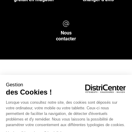
Nous
contacter
NOS SERVICES
Gestion
des Cookies !
INFOS PRATIQUES
Lorsque vous consultez notre site, des cookies sont déposés sur
votre ordinateur, votre mobile ou votre tablette. Ceux-ci nous
L’ENSEIGNE DISTRICENTER
permettent de faciliter la navigation, de détecter d'éventuels
Suivez-nous
problèmes et d'y remédier. Nous vous laissons la possibilité de
paramétrer votre consentement aux différentes typologies de cookies.