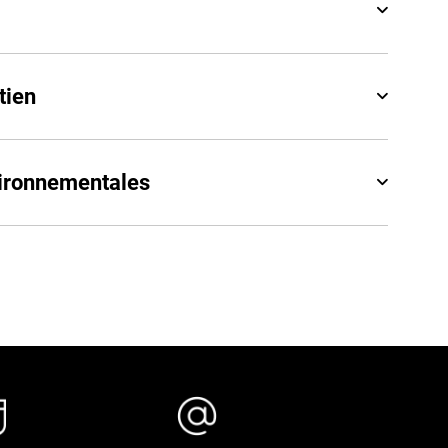
tien
vironnementales