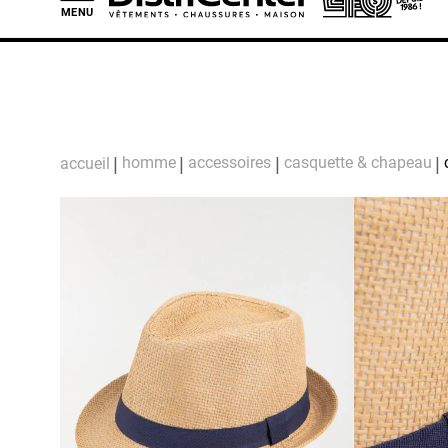
MENU
L
homme
accessoires
casquette & chapeau
accueil