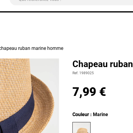
ivraison Colissimo Relais Pickup
OFFERTE
à partir de 4
chapeau ruban marine homme
Chapeau ruba
Ref. 1989025
7,99 €
Couleur
Couleur : Marine