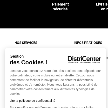
Paiement
Livrais
sécurisé
en 
NOS SERVICES
INFOS PRATIQUES
Paiement sécurisé
Rappel produit
Gestion
Nos livraisons
Conditions d'utilisation
des Cookies !
Retour sous 30 jours
C.G.V. site internet
Lorsque vous consultez notre site, des cookies sont déposés sur
Contactez-nous
C.G.V. Magasin
votre ordinateur, votre mobile ou votre tablette. Ceux-ci nous
Mon compte
Mentions légales
permettent de faciliter la navigation, de détecter d'éventuels
Collecte textiles et chaussures
Données personnelles
problèmes et d'y remédier. Nous vous laissons la possibilité de
paramétrer votre consentement aux différentes typologies de
Caractéristiques
cookies.
environnementales
Lire la politique de confidentialité
Bonus Réparation
Pour modifier vos préférences par la suite, cliquez sur le lien