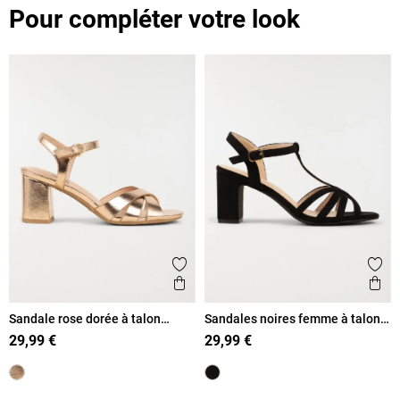
Pour compléter votre look
Ajouter aux favoris
Ajout
Aperçu rapide
Ape
Sandale rose dorée à talon
Sandales noires femme à talons
femme (36-41)
(36-41)
29,99 €
29,99 €