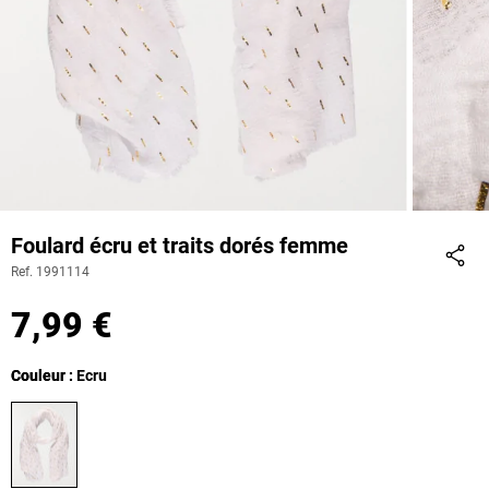
Foulard écru et traits dorés femme
Ref. 1991114
Part
7,99 €
Couleur
Couleur : Ecru