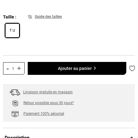
Taille
Guide des tailles
T U
-
+
Ajo
Ajouter au panier
Livraison gratuite en magasin
Retour possible sous 30 jours*
Paiement 100% sécurisé
Description