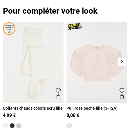
Pour compléter votre look
Suiv
Ajouter aux favoris
Ajout
Aperçu rapide
Ape
Collants chauds coloris écru fille
Pull rose pêche fille (3-12A)
4,99 €
8,00 €