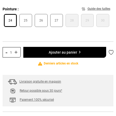
Pointure
Guide des tailles
24
25
26
27
28
29
30
-
+
Ajo
Ajouter au panier
Derniers articles en stock
Livraison gratuite en magasin
Retour possible sous 30 jours*
Paiement 100% sécurisé