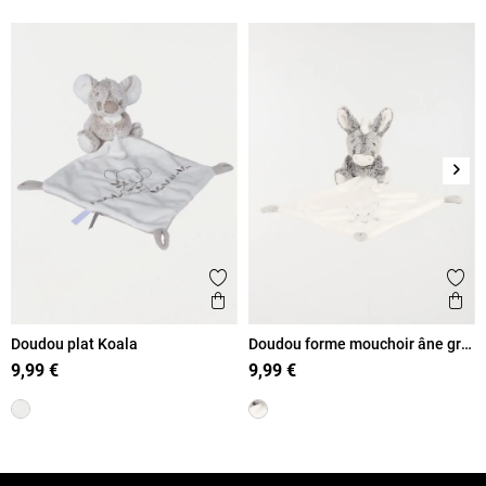
Suiv
Ajouter aux favoris
Ajout
Aperçu rapide
Ape
Doudou plat Koala
Doudou forme mouchoir âne gris
bébé
9,99 €
9,99 €