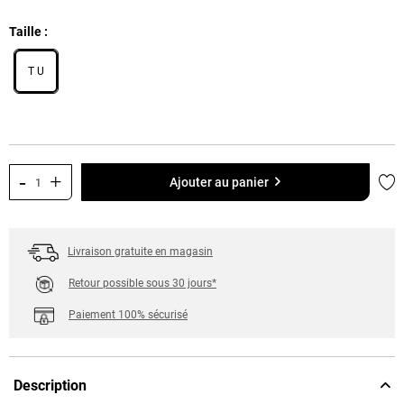
Taille
T U
-
+
Ajo
Ajouter au panier
Livraison gratuite en magasin
Retour possible sous 30 jours*
Paiement 100% sécurisé
Description