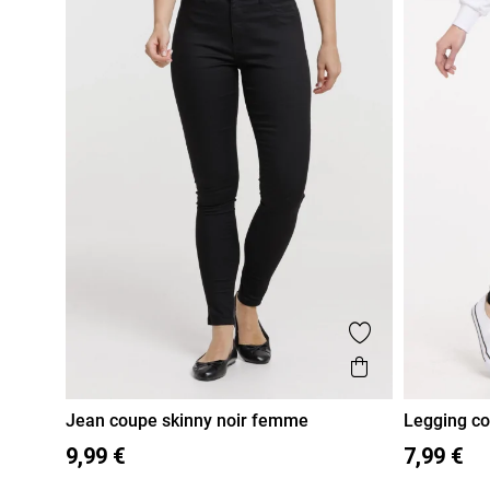
Ajouter aux fa
Aperçu rapid
Jean coupe skinny noir femme
Legging co
36
38
36
38
40
42
44
46
9,99 €
7,99 €
40
42