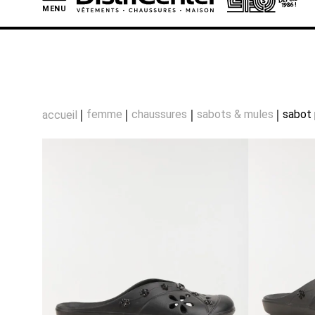
MENU
L
femme
chaussures
sabots & mules
sabot 
accueil