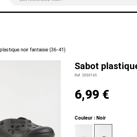
ivraison Colissimo Relais Pickup
OFFERTE
à partir de 4
plastique noir fantaisie (36-41)
Sabot plastique
Ref. 3050165
6,99 €
Couleur : Noir