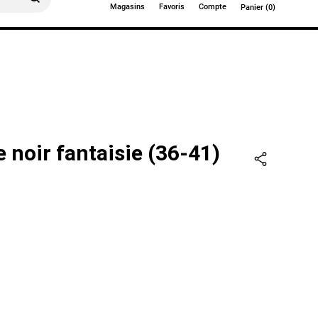
Magasins
Favoris
Compte
Panier (0)
0€
 noir fantaisie (36-41)
Partager