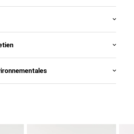
etien
vironnementales