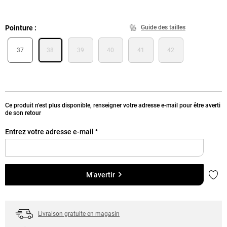
Pointure
Guide des tailles
37
38
39
40
41
42
Ce produit n’est plus disponible, renseigner votre adresse e-mail pour être averti
de son retour
Entrez votre adresse e-mail
*
Ajou
M’avertir
Livraison gratuite en magasin