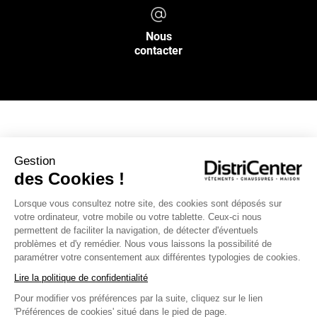
Nous
contacter
NOS SERVICES
Gestion
des Cookies !
INFOS PRATIQUES
Lorsque vous consultez notre site, des cookies sont déposés sur
votre ordinateur, votre mobile ou votre tablette. Ceux-ci nous
L’ENSEIGNE DISTRICENTER
permettent de faciliter la navigation, de détecter d'éventuels
Suivez-nous
problèmes et d'y remédier. Nous vous laissons la possibilité de
paramétrer votre consentement aux différentes typologies de cookies.
Lire la politique de confidentialité
Pour modifier vos préférences par la suite, cliquez sur le lien
Moyens de paiement
'Préférences de cookies' situé dans le pied de page.