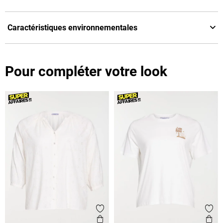
Caractéristiques environnementales
Pour compléter votre look
Ajouter aux favoris
Ajout
Aperçu rapide
Ape