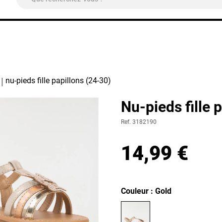
ivraison Colissimo Relais Pickup
OFFERTE
à partir de 4
nu-pieds fille papillons (24-30)
Nu-pieds fille 
Ref. 3182190
14,99 €
Couleur : Gold