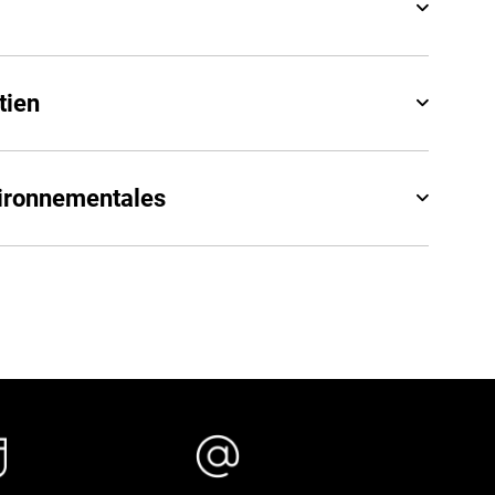
tien
vironnementales