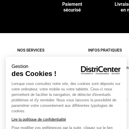
Paiement
Livrais
sécurisé
en 
NOS SERVICES
INFOS PRATIQUES
Paiement sécurisé
Rappel produit
Gestion
Nos livraisons
Conditions d'utilisation
des Cookies !
Retour sous 30 jours
C.G.V. site internet
Lorsque vous consultez notre site, des cookies sont déposés sur
Contactez-nous
C.G.V. Magasin
votre ordinateur, votre mobile ou votre tablette. Ceux-ci nous
Mon compte
Mentions légales
permettent de faciliter la navigation, de détecter d'éventuels
Collecte textiles et chaussures
Données personnelles
problèmes et d'y remédier. Nous vous laissons la possibilité de
paramétrer votre consentement aux différentes typologies de
Caractéristiques
cookies.
environnementales
Lire la politique de confidentialité
Bonus Réparation
Pour modifier vos préférences par la suite, cliquez sur le lien