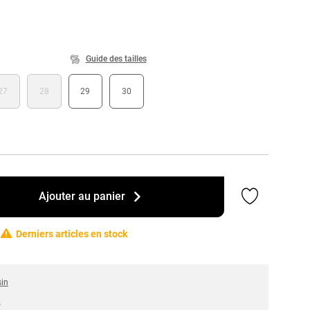
Guide des tailles
27
28
29
30
Ajouter a
Ajouter au panier
Derniers articles en stock
sin
*