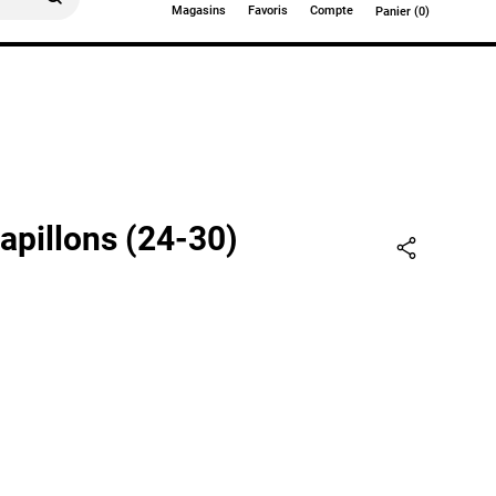
Magasins
Favoris
Compte
Panier (0)
0€
papillons (24-30)
Partager