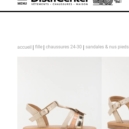
MENU
L
fille
chaussures 24-30
sandales & nus pieds
accueil