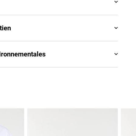
tien
vironnementales