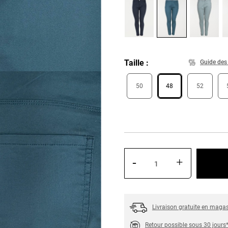
Taille
Guide des 
50
48
52
-
+
Livraison gratuite en maga
Retour possible sous 30 jours