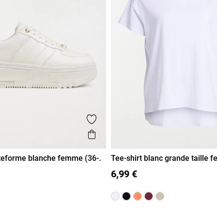
voris
Ajouter aux favoris
de
Aperçu rapide
teforme blanche femme (36-
Tee-shirt blanc grande taille
38
39
40
41
XL
XXL
XXXL
XXXXL
6,99 €