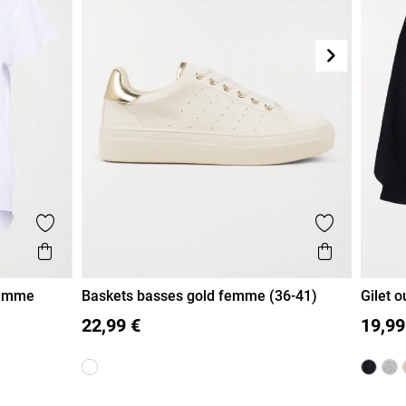
Suivant
Ajouter aux favoris
Ajouter aux
Aperçu rapide
Aperçu r
 femme
Baskets basses gold femme (36-41)
Gilet 
36
37
38
39
40
41
XL
22,99 €
19,99