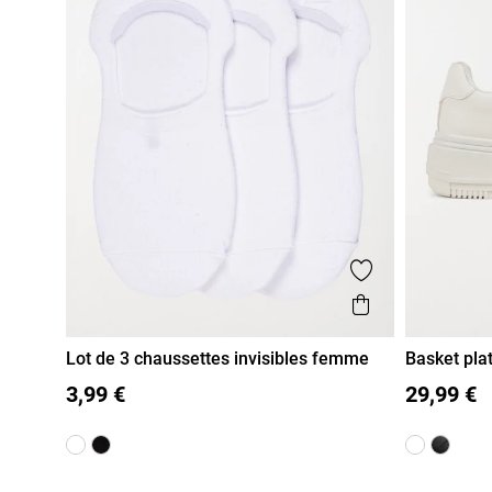
Ajouter aux fa
Aperçu rapi
Lot de 3 chaussettes invisibles femme
Basket pla
41)
35/38
39/41
36
37
3,99 €
29,99 €