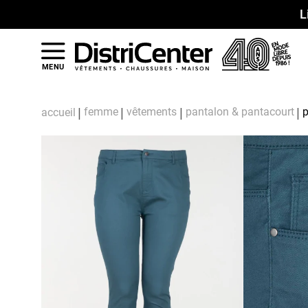
L
MENU
femme
vêtements
pantalon & pantacourt
p
accueil