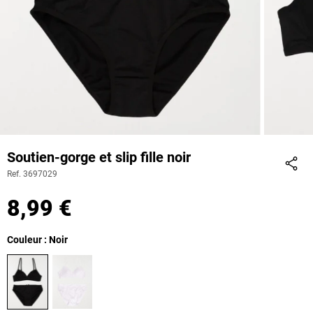
Soutien-gorge et slip fille noir
Ref. 3697029
Part
8,99 €
Couleur : Noir