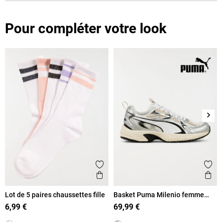
Pour compléter votre look
Suiv
Ajouter aux favoris
Ajout
Aperçu rapide
Ape
Lot de 5 paires chaussettes fille
Basket Puma Milenio femme
(37-40)
6,99 €
69,99 €