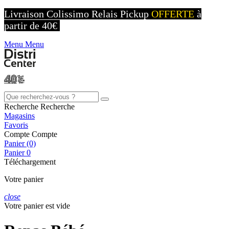
Livraison Colissimo Relais Pickup
OFFERTE
à
partir de 40€
Menu
Menu
Recherche
Recherche
Magasins
Favoris
Compte
Compte
Panier (0)
Panier
0
Téléchargement
Votre panier
close
Votre panier est vide