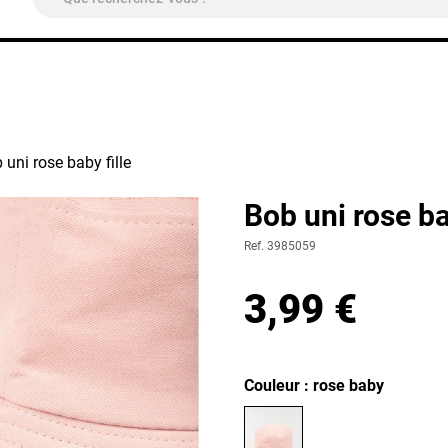
ivraison Colissimo Relais Pickup
OFFERTE
à partir de 4
 uni rose baby fille
Bob uni rose ba
Ref. 3985059
3,99 €
Couleur : rose baby