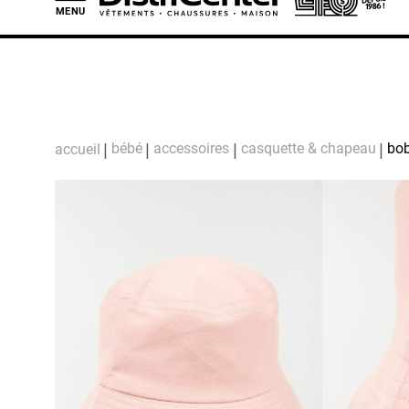
MENU
L
bébé
accessoires
casquette & chapeau
bob
accueil