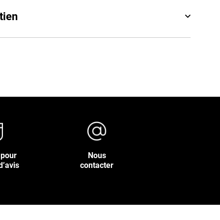
tien
 pour
Nous
d’avis
contacter