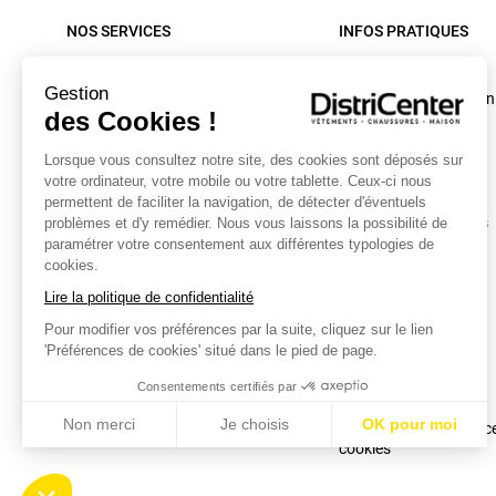
NOS SERVICES
INFOS PRATIQUES
Paiement sécurisé
Rappel produit
Gestion
Nos livraisons
Conditions d'utilisation
des Cookies !
Retour sous 30 jours
C.G.V. site internet
Lorsque vous consultez notre site, des cookies sont déposés sur
Contactez-nous
C.G.V. Magasin
votre ordinateur, votre mobile ou votre tablette. Ceux-ci nous
Mon compte
Mentions légales
permettent de faciliter la navigation, de détecter d'éventuels
Collecte textiles et chaussures
Données personnelles
problèmes et d'y remédier. Nous vous laissons la possibilité de
paramétrer votre consentement aux différentes typologies de
Caractéristiques
cookies.
environnementales
Lire la politique de confidentialité
Bonus Réparation
Pour modifier vos préférences par la suite, cliquez sur le lien
Conditions des offres
'Préférences de cookies' situé dans le pied de page.
Plan du site
Consentements certifiés par
Cookies
Non merci
Je choisis
OK pour moi
Modifier vos préférenc
cookies
Axeptio consent
Plateforme de Gestion du Consentement : Personnalisez vo