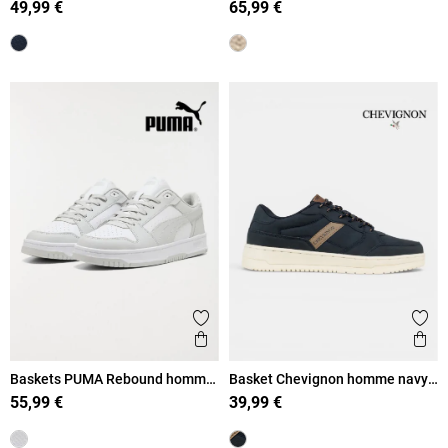
49,99 €
65,99 €
Ajouter aux favoris
Ajout
Aperçu rapide
Ape
Baskets PUMA Rebound homme
Basket Chevignon homme navy
(41-46)
(41-46)
55,99 €
39,99 €