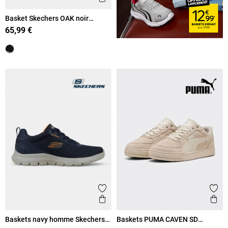
Basket Skechers OAK noir
homme (41-45)
65,99 €
Ajouter aux favoris
Ajout
Aperçu rapide
Ape
Baskets navy homme Skechers
Baskets PUMA CAVEN SD
(41-46)
homme (40-45)