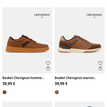
Ajouter aux favoris
Ajout
Aperçu rapide
Ape
Basket Chevignon homme
Basket Chevignon marron
marron (41-46)
homme (41-46)
39,99 €
39,99 €