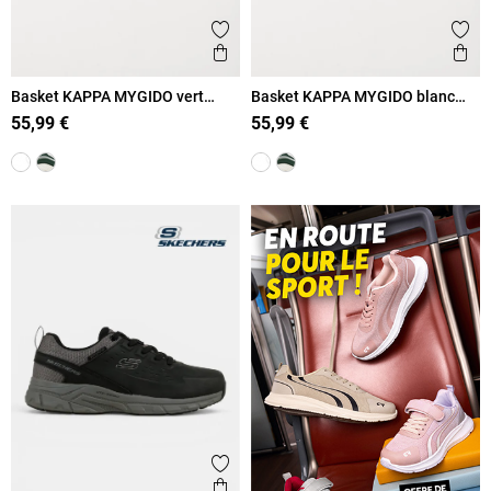
Ajouter aux favoris
Ajout
Aperçu rapide
Ape
Basket KAPPA MYGIDO vert
Basket KAPPA MYGIDO blanc
homme (40-45)
homme (40-45)
55,99 €
55,99 €
Ajouter aux favoris
Aperçu rapide