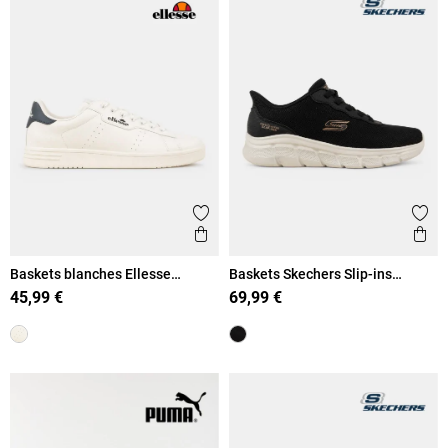
Ajouter aux favoris
Ajout
Aperçu rapide
Ape
Baskets blanches Ellesse
Baskets Skechers Slip-ins
homme (40-46)
homme (41-46)
45,99 €
69,99 €