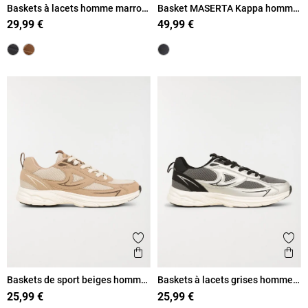
Baskets à lacets homme marron
Basket MASERTA Kappa homme
(41-46)
(40-46)
29,99 €
49,99 €
Ajouter aux favoris
Ajout
Aperçu rapide
Ape
Baskets de sport beiges homme
Baskets à lacets grises homme
(40-46)
(40-46)
25,99 €
25,99 €