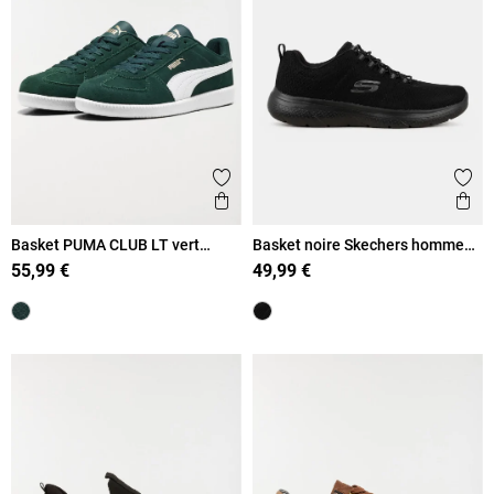
Ajouter aux favoris
Ajout
Aperçu rapide
Ape
Basket PUMA CLUB LT vert
Basket noire Skechers homme
homme (41-46)
(41-46)
55,99 €
49,99 €