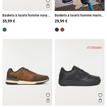
Ajouter aux favoris
Ajout
Aperçu rapide
Ape
Baskets à lacets homme navy
Baskets à lacets homme marine
(40-45)
(41-46)
35,99 €
29,99 €
Ajouter aux favoris
Ajout
Aperçu rapide
Ape