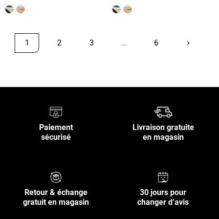
1
2
3
…
6
keyboard_arrow_right
Suivant
Retour en haut
Paiement
Livraison gratuite
sécurisé
en magasin
Retour & échange
30 jours pour
gratuit en magasin
changer d’avis