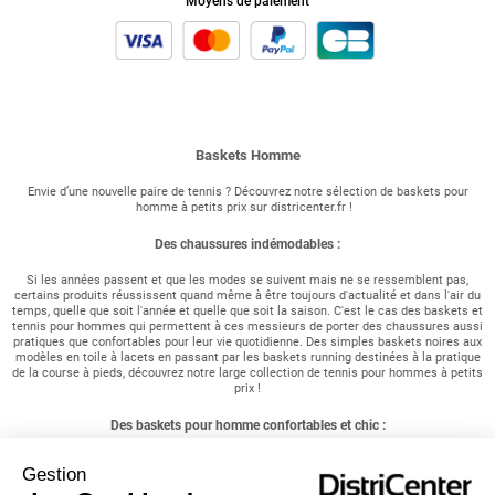
Moyens de paiement
Baskets Homme
Envie d’une nouvelle paire de tennis ? Découvrez notre sélection de baskets pour
homme à petits prix sur districenter.fr !
Des chaussures indémodables :
Si les années passent et que les modes se suivent mais ne se ressemblent pas,
certains produits réussissent quand même à être toujours d'actualité et dans l'air du
temps, quelle que soit l'année et quelle que soit la saison. C'est le cas des baskets et
tennis pour hommes qui permettent à ces messieurs de porter des chaussures aussi
pratiques que confortables pour leur vie quotidienne. Des simples baskets noires aux
modèles en toile à lacets en passant par les baskets running destinées à la pratique
de la course à pieds, découvrez notre large collection de tennis pour hommes à petits
prix !
Des baskets pour homme confortables et chic :
Vous êtes à la recherche d'une paire de chaussures confortables ? Vous êtes un
Gestion
sportif et recherchez des chaussures aux semelles résistantes ? Vous êtes un
homme actif et souhaitez simplement opter pour un style chic et décontracté ?