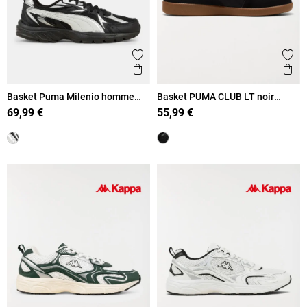
Ajouter aux favoris
Ajout
Aperçu rapide
Ape
Basket Puma Milenio homme
Basket PUMA CLUB LT noir
(41-46)
homme (41-46)
69,99 €
55,99 €