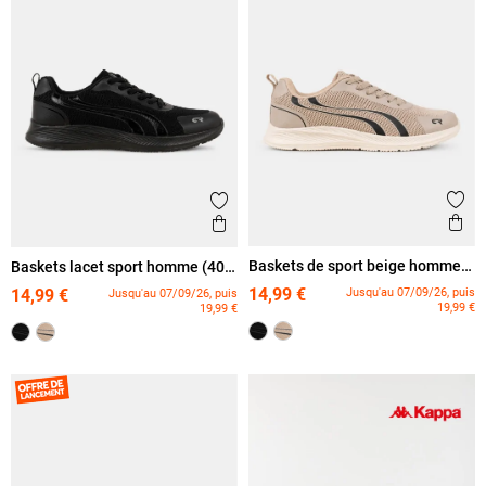
Ajout
Ajouter aux favoris
Ape
Aperçu rapide
Baskets de sport beige homme
Baskets lacet sport homme (40-
(40-46)
46)
14,99 €
Jusqu'au 07/09/26, puis
14,99 €
Jusqu'au 07/09/26, puis
19,99 €
19,99 €