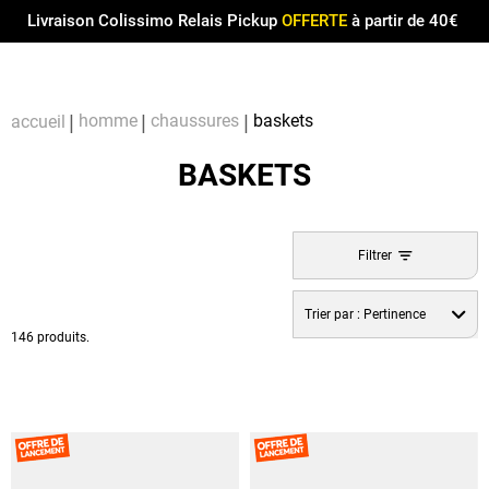
Menu
0
Livraison Colissimo Relais Pickup
OFFERTE
à partir de 40€
Compt
Pa
homme
chaussures
baskets
accueil
BASKETS
Filtrer
Trier par :
Pertinence
146 produits.