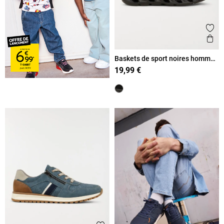
Ajout
Ape
Baskets de sport noires homme
(40-45)
19,99 €