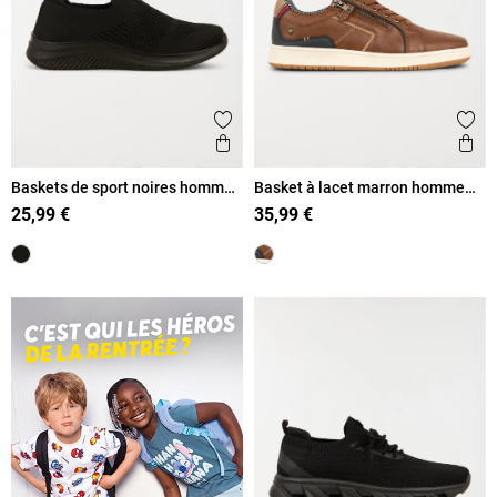
Ajouter aux favoris
Ajout
Aperçu rapide
Ape
Baskets de sport noires homme
Basket à lacet marron homme
(40-46)
(40-45)
25,99 €
35,99 €