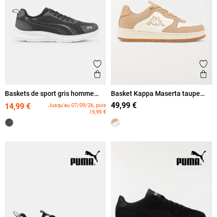
Ajouter aux favoris
Ajout
Aperçu rapide
Ape
Baskets de sport gris homme
Basket Kappa Maserta taupe
(40-46)
homme (40-46)
49,99 €
14,99 €
Jusqu'au 07/09/26, puis
19,99 €