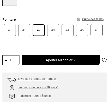
Pointure
Guide des tailles
40
41
42
43
44
45
46
-
+
Ajo
Ajouter au panier
Livraison gratuite en magasin
Retour possible sous 30 jours*
Paiement 100% sécurisé