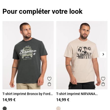
Pour compléter votre look
Suiv
Ajouter aux favoris
Ajout
Aperçu rapide
Ape
T-shirt imprimé Bronco by Ford
T-shirt imprimé NIRVANA
homme
homme
14,99 €
14,99 €