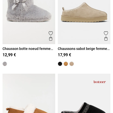
Ajouter aux favoris
Ajout
Aperçu rapide
Ape
Chausson botte noeud femme
Chaussons sabot beige femme
gris (36-41)
(36-41)
12,99 €
17,99 €