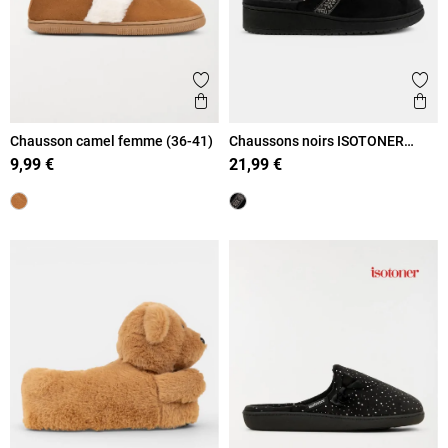
Ajouter aux favoris
Ajout
Aperçu rapide
Ape
Chausson camel femme (36-41)
Chaussons noirs ISOTONER
femme (36-41)
9,99 €
21,99 €