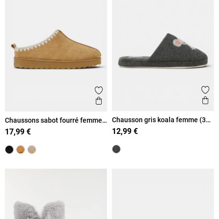
Ajout
Ajouter aux favoris
Ape
Aperçu rapide
Chausson gris koala femme (36-
Chaussons sabot fourré femme
41)
(36-41)
12,99 €
17,99 €