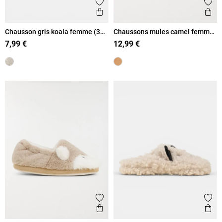
Ajouter aux favoris
Ajout
Aperçu rapide
Ape
Chausson gris koala femme (36-
Chaussons mules camel femme
41)
(36-41)
7,99 €
12,99 €
Ajouter aux favoris
Ajout
Aperçu rapide
Ape