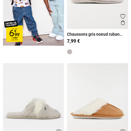
Ajout
Ape
Chaussons gris noeud ruban
femme (36-41)
7,99 €