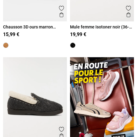
Ajouter aux favoris
Ajout
Aperçu rapide
Ape
Chausson 3D ours marron
Mule femme Isotoner noir (36-
femme (36-41)
41)
15,99 €
19,99 €
Ajouter aux favoris
Aperçu rapide