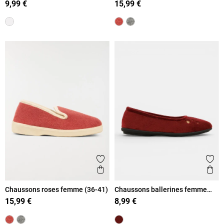
9,99 €
15,99 €
Ajouter aux favoris
Ajout
Aperçu rapide
Ape
Chaussons roses femme (36-41)
Chaussons ballerines femme
(36-41)
15,99 €
8,99 €