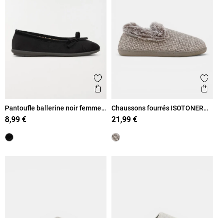
Ajouter aux favoris
Ajout
Aperçu rapide
Ape
Pantoufle ballerine noir femme
Chaussons fourrés ISOTONER
(36-42)
femme (36-41)
8,99 €
21,99 €