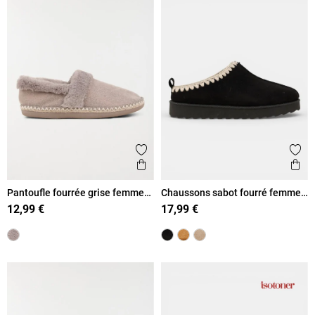
Ajouter aux favoris
Ajout
Aperçu rapide
Ape
Pantoufle fourrée grise femme
Chaussons sabot fourré femme
(36-41)
(36-41)
12,99 €
17,99 €