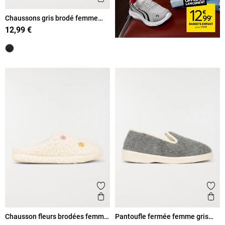
Chaussons gris brodé femme
(36-41)
12,99 €
Ajouter aux favoris
Ajout
Aperçu rapide
Ape
Chausson fleurs brodées femme
Pantoufle fermée femme gris
(36-41)
(36-41)