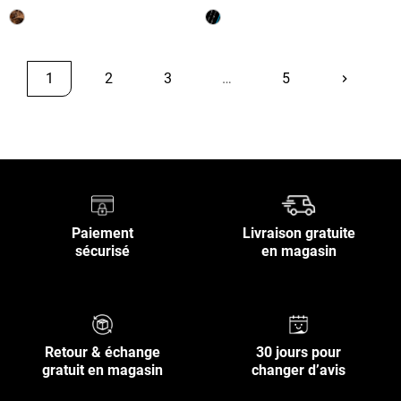
1
2
3
…
5
keyboard_arrow_right
Suivant
Retour en haut
Paiement
Livraison gratuite
sécurisé
en magasin
Retour & échange
30 jours pour
gratuit en magasin
changer d’avis