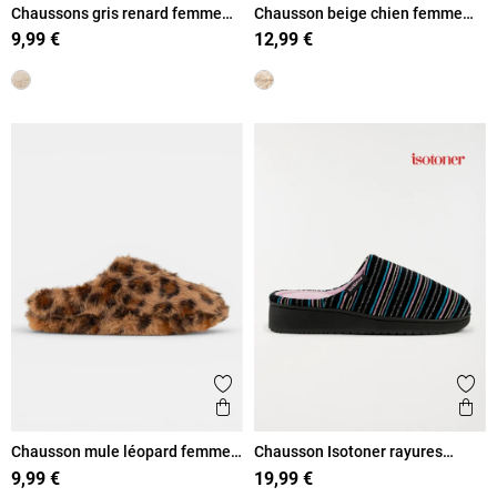
Chaussons gris renard femme
Chausson beige chien femme
(36-41)
(36-41)
9,99 €
12,99 €
Ajouter aux favoris
Ajout
Aperçu rapide
Ape
Chausson mule léopard femme
Chausson Isotoner rayures
(36-41)
femme (36-41)
9,99 €
19,99 €