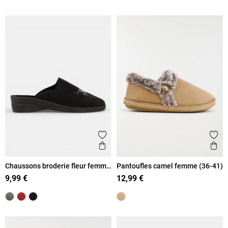
Ajouter aux favoris
Ajout
Aperçu rapide
Ape
Chaussons broderie fleur femme
Pantoufles camel femme (36-41)
(36-41)
9,99 €
12,99 €