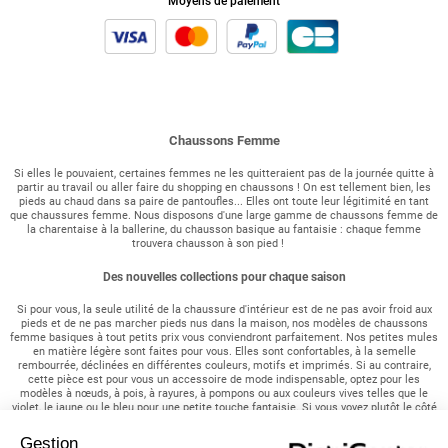
Moyens de paiement
Chaussons Femme
Si elles le pouvaient, certaines femmes ne les quitteraient pas de la journée quitte à
partir au travail ou aller faire du shopping en chaussons ! On est tellement bien, les
pieds au chaud dans sa paire de pantoufles... Elles ont toute leur légitimité en tant
que chaussures femme. Nous disposons d'une large gamme de chaussons femme de
la charentaise à la ballerine, du chausson basique au fantaisie : chaque femme
trouvera chausson à son pied !
Des nouvelles collections pour chaque saison
Si pour vous, la seule utilité de la chaussure d'intérieur est de ne pas avoir froid aux
pieds et de ne pas marcher pieds nus dans la maison, nos modèles de chaussons
femme basiques à tout petits prix vous conviendront parfaitement. Nos petites mules
en matière légère sont faites pour vous. Elles sont confortables, à la semelle
rembourrée, déclinées en différentes couleurs, motifs et imprimés. Si au contraire,
cette pièce est pour vous un accessoire de mode indispensable, optez pour les
modèles à nœuds, à pois, à rayures, à pompons ou aux couleurs vives telles que le
violet, le jaune ou le bleu pour une petite touche fantaisie. Si vous voyez plutôt le côté
pratique de la chose, vous serez gâtées par nos modèles dotés d'un patin anti-
dérapant (non, ce n'est pas uniquement réservé à votre enfant).
Gestion