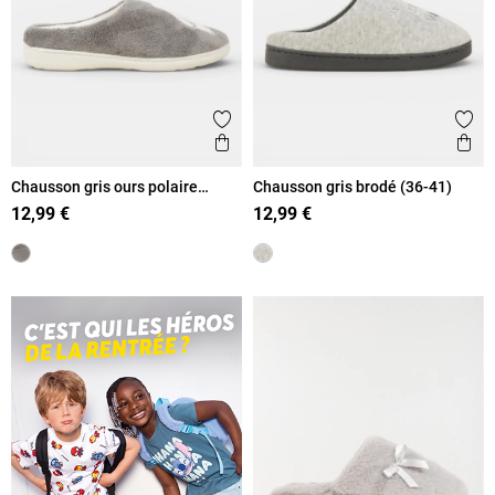
Ajouter aux favoris
Ajout
Aperçu rapide
Ape
Chausson gris ours polaire
Chausson gris brodé (36-41)
femme (36-41)
12,99 €
12,99 €