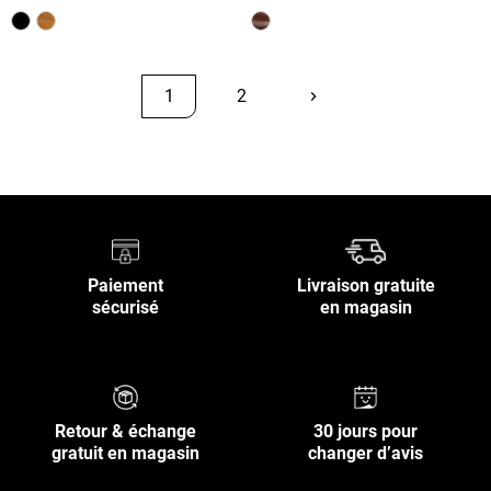
1
2
keyboard_arrow_right
Suivant
Retour en haut
Paiement
Livraison gratuite
sécurisé
en magasin
Retour & échange
30 jours pour
gratuit en magasin
changer d’avis