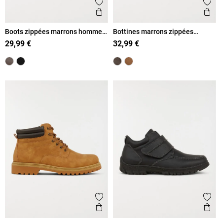
Ajouter aux favoris
Ajout
Aperçu rapide
Ape
Boots zippées marrons homme
Bottines marrons zippées
(40-45)
homme (40-46)
29,99 €
32,99 €
Ajouter aux favoris
Ajout
Aperçu rapide
Ape