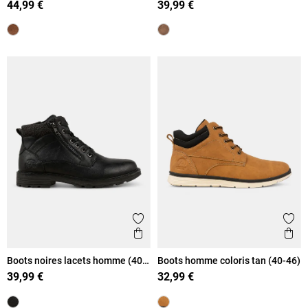
44,99 €
39,99 €
Ajouter aux favoris
Ajout
Aperçu rapide
Ape
Boots noires lacets homme (40-
Boots homme coloris tan (40-46)
46)
39,99 €
32,99 €