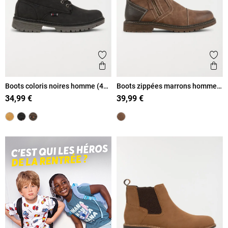
Ajouter aux favoris
Ajout
Aperçu rapide
Ape
Boots coloris noires homme (40-
Boots zippées marrons homme
46)
(40-45)
34,99 €
39,99 €