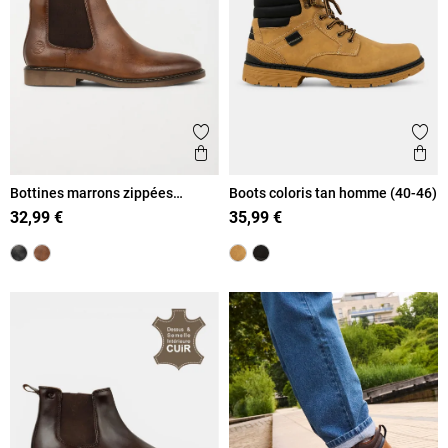
Ajouter aux favoris
Ajout
Aperçu rapide
Ape
Bottines marrons zippées
Boots coloris tan homme (40-46)
homme (40-46)
32,99 €
35,99 €