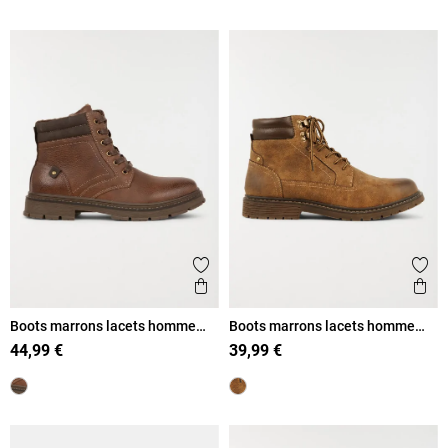
Ajouter aux favoris
Ajout
Aperçu rapide
Ape
Boots marrons lacets homme
Boots marrons lacets homme
(40-46)
(40-46)
44,99 €
39,99 €