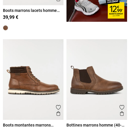
Boots marrons lacets homme
(40-46)
39,99 €
Ajouter aux favoris
Ajout
Aperçu rapide
Ape
Boots montantes marrons
Bottines marrons homme (40-
homme (40-46)
45)