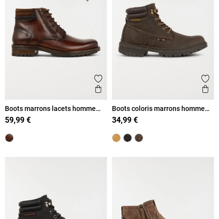
Ajouter aux favoris
Ajout
Aperçu rapide
Ape
Boots marrons lacets homme
Boots coloris marrons homme
(41-46)
(40-46)
59,99 €
34,99 €