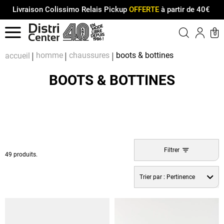
Livraison Colissimo Relais Pickup
OFFERTE
à partir de 40€
Menu
0
Compt
Pa
homme
chaussures
boots & bottines
accueil
BOOTS & BOTTINES
Filtrer
49 produits.
Trier par :
Pertinence