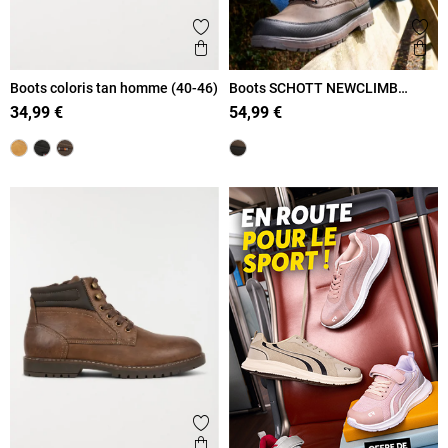
Ajouter aux favoris
Ajout
Aperçu rapide
Ape
Boots coloris tan homme (40-46)
Boots SCHOTT NEWCLIMB
homme (40-45)
34,99 €
54,99 €
Ajouter aux favoris
Aperçu rapide