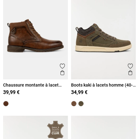
Ajouter aux favoris
Ajout
Aperçu rapide
Ape
Chaussure montante à lacet
Boots kaki à lacets homme (40-
homme (40-46)
45)
39,99 €
34,99 €