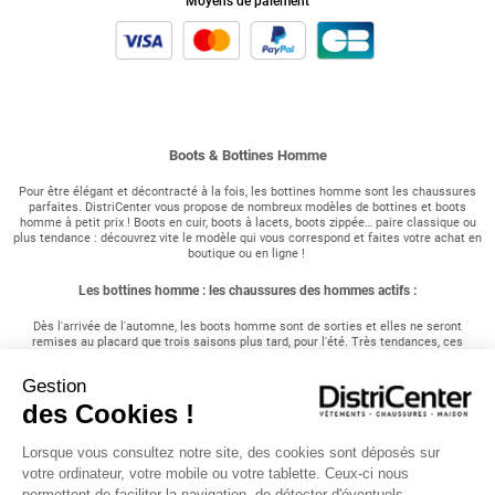
Moyens de paiement
Boots & Bottines Homme
Pour être élégant et décontracté à la fois, les bottines homme sont les chaussures
parfaites. DistriCenter vous propose de nombreux modèles de bottines et boots
homme à petit prix ! Boots en cuir, boots à lacets, boots zippée… paire classique ou
plus tendance : découvrez vite le modèle qui vous correspond et faites votre achat en
boutique ou en ligne !
Les bottines homme : les chaussures des hommes actifs :
Dès l'arrivée de l'automne, les boots homme sont de sorties et elles ne seront
remises au placard que trois saisons plus tard, pour l'été. Très tendances, ces
chaussures montantes savent vous tenir chaud avec leur col fourré ou être plus
légères selon le modèle choisi. Cette saison les bottines fourrées s'imposent en effet
Gestion
dans les étals de chaussures homme. Les bottines homme peuvent s'adapter à tous
les styles : plutôt sportswear ou casual (décontracté), optez pour un modèle type
des Cookies !
baskets montantes ou sneakers dans les tons taupe, gris ou jaune avec parfois une
semelle crantée épaisse pour un look viril que vous pouvez porter avec un jean denim,
un pull-sweat et une doudoune tout simplement. Un brin plus casual, les bottines
Lorsque vous consultez notre site, des cookies sont déposés sur
homme esprit randonnée : très imposantes, montantes pour un bon maintien de la
votre ordinateur, votre mobile ou votre tablette. Ceux-ci nous
cheville, ces chaussures sont très confortables et à la mode ! Un modèle de bottines
permettent de faciliter la navigation, de détecter d'éventuels