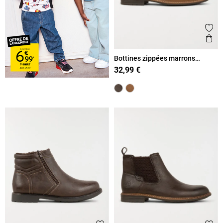
Ajout
Ape
Bottines zippées marrons
homme (40-46)
32,99 €