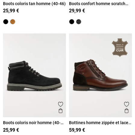
Boots coloris tan homme (40-46)
Boots confort homme scratch
(40-46)
25,99 €
29,99 €
Ajouter aux favoris
Ajout
Aperçu rapide
Ape
Boots coloris noir homme (40-
Bottines homme zippée et lacet
46)
(40-45)
25,99 €
59,99 €