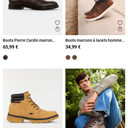
Ajouter aux favoris
Ajout
Aperçu rapide
Ape
Boots Pierre Cardin marron
Boots marrons à lacets homme
homme (40-46)
(40-46)
65,99 €
34,99 €