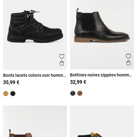
Ajout
Ajouter aux favoris
Ape
Aperçu rapide
Bottines noires zippées homme
Boots lacets coloris noir homme
(40-46)
(41-46)
32,99 €
35,99 €