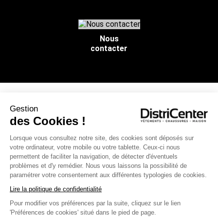
Nous
contacter
Gestion
NOS SERVICES
des Cookies !
Lorsque vous consultez notre site, des cookies sont déposés sur
INFOS PRATIQUES
votre ordinateur, votre mobile ou votre tablette. Ceux-ci nous
permettent de faciliter la navigation, de détecter d'éventuels
L’ENSEIGNE DISTRICENTER
problèmes et d'y remédier. Nous vous laissons la possibilité de
paramétrer votre consentement aux différentes typologies de cookies.
Suivez-nous
Lire la politique de confidentialité
Pour modifier vos préférences par la suite, cliquez sur le lien
'Préférences de cookies' situé dans le pied de page.
Moyens de paiement