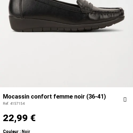
Mocassin confort femme noir (36-41)
Ref. 4157154
Par
22,99 €
Couleur
Couleur : Noir