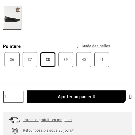
Pointure
Guide des tailles
36
37
38
39
40
41
Aj
Ajouter au panier
Livraison gratuite en magasin
Retour possible sous 30 jours*