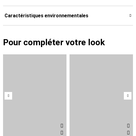
Caractéristiques environnementales
Pour compléter votre look
Précédent
Suiv
Ajouter aux favoris
Ajou
Aperçu rapide
Ap