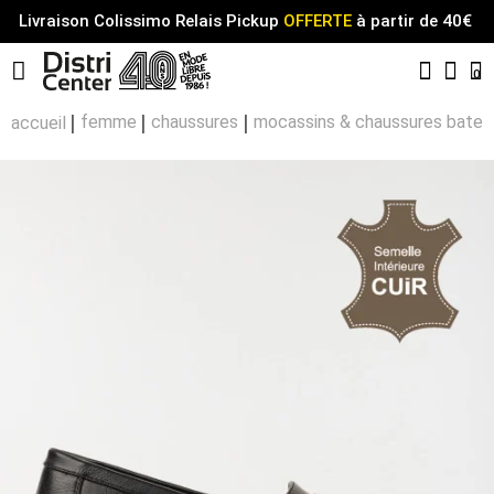
Livraison Colissimo Relais Pickup
OFFERTE
à partir de 40€
Menu
0
Comp
Pa
femme
chaussures
mocassins & chaussures batea
accueil