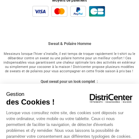
Moyens de paiement
Sweat & Polaire Homme
Messieurs lorsque l’hiver s’installe, il est temps de troquer rapidement le t-shirt ou le
débardeur contre un sweat ou une polaire homme pour un meilleur confort ! Ces
indispensables vous garantissent une chaleur optimale lors des activités en extérieur
ou simplement pour cocooner à la maison ! Districenter propose plusieurs modèles
de sweats et de polaires pour vous accompagner en cette froide saison à prix bas !
Quel sweat pour un look complet :
Pour un style décontracté, rien de tel qu'un sweat homme. Une multitude de choix
Gestion
s'offre à vous : uni ou imprimé, avec ou sans capuche, les sweats homme se
des Cookies !
déclinent dans une variété de styles. Le sweat à capuche est pratique pour la mi-
saison, tandis que le sweat col rond sans capuche ou le sweat imprimé sont très
tendance, tout comme le sweat uni. Vous pouvez trouver de l'originalité dans les
Lorsque vous consultez notre site, des cookies sont déposés sur
détails tels que les manches, le coloris, le col, ou encore la matière. En outre, le
sweat homme, malgré sa simplicité, peut être décliné de nombreuses façons pour un
votre ordinateur, votre mobile ou votre tablette. Ceux-ci nous
look toujours au goût du jour. N'oubliez pas de jeter un œil à nos polaires disponibles
permettent de faciliter la navigation, de détecter d'éventuels
sur notre site !
problèmes et d'y remédier. Nous vous laissons la possibilité de
paramétrer votre consentement aux différentes typologies de cookies.
Les polaires pour affronter le froid hivernal :