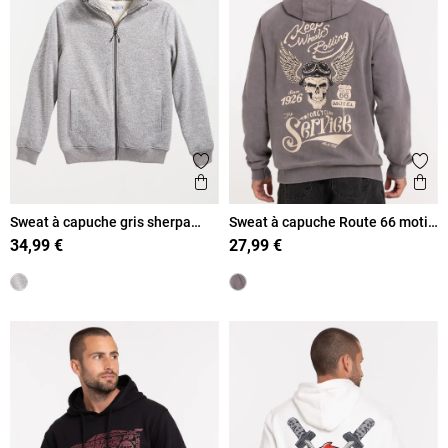
Ajouter aux favoris
Ajout
Aperçu rapide
Ape
Sweat à capuche gris sherpa
Sweat à capuche Route 66 motif
homme
dos homme
34,99 €
27,99 €