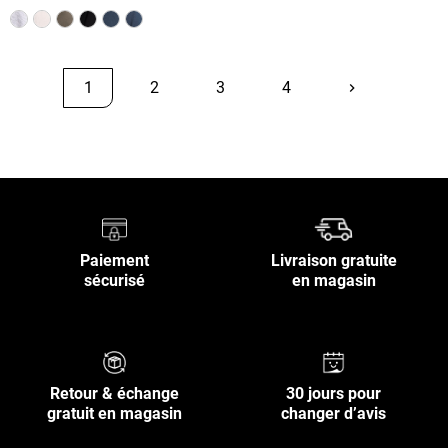
1
2
3
4
keyboard_arrow_right
Suivant
Retour en haut
Paiement
Livraison gratuite
sécurisé
en magasin
Retour & échange
30 jours pour
gratuit en magasin
changer d’avis