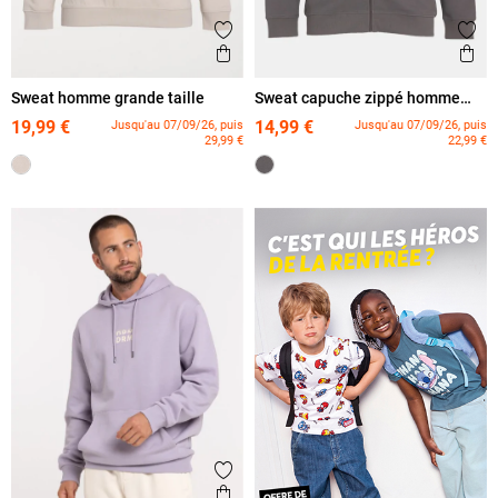
Ajouter aux favoris
Ajout
Aperçu rapide
Ape
Sweat homme grande taille
Sweat capuche zippé homme
grande taille
19,99 €
14,99 €
Jusqu'au 07/09/26, puis
Jusqu'au 07/09/26, puis
29,99 €
22,99 €
Ajouter aux favoris
Aperçu rapide