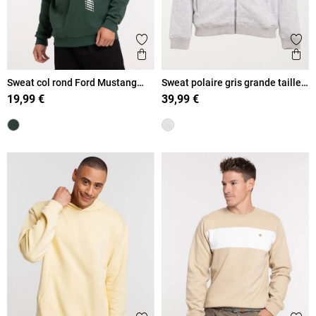
Ajouter aux favoris
Ajout
Aperçu rapide
Ape
Sweat col rond Ford Mustang
Sweat polaire gris grande taille
homme
homme
19,99 €
39,99 €