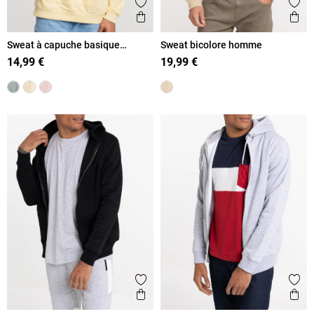
Ajouter aux favoris
Ajout
Aperçu rapide
Ape
Sweat à capuche basique
Sweat bicolore homme
homme
14,99 €
19,99 €
Ajouter aux favoris
Ajout
Aperçu rapide
Ape