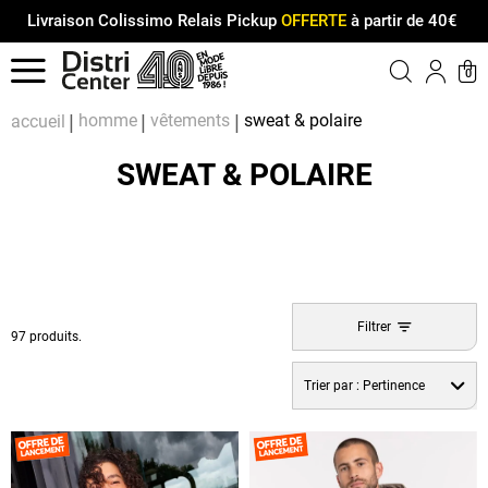
Livraison Colissimo Relais Pickup
OFFERTE
à partir de 40€
Menu
0
Compt
Pa
homme
vêtements
sweat & polaire
accueil
SWEAT & POLAIRE
Filtrer
97 produits.
Trier par :
Pertinence