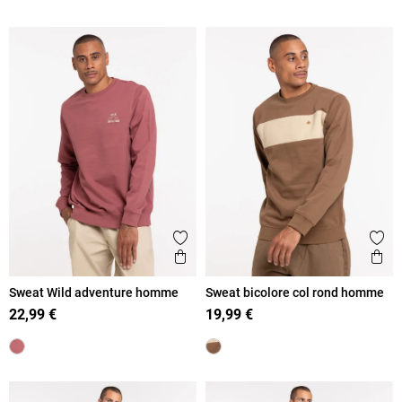
Ajouter aux favoris
Ajout
Aperçu rapide
Ape
Sweat Wild adventure homme
Sweat bicolore col rond homme
22,99 €
19,99 €