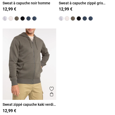
Sweat à capuche noir homme
Sweat à capuche zippé gris
chiné homme
12,99 €
12,99 €
Ajouter aux favoris
Aperçu rapide
Sweat zippé capuche kaki verdi
homme
12,99 €