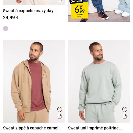
Sweat à capuche crazy day
homme
24,99 €
Ajouter aux favoris
Ajout
Aperçu rapide
Ape
Sweat zippé à capuche camel
Sweat uni imprimé poitrine
clair homme
homme