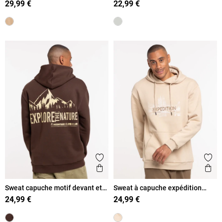
29,99 €
22,99 €
Ajouter aux favoris
Ajout
Aperçu rapide
Ape
Sweat capuche motif devant et
Sweat à capuche expédition
dos homme
homme
24,99 €
24,99 €