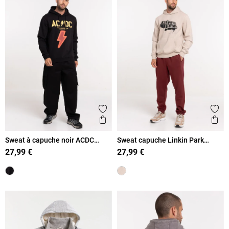
Ajouter aux favoris
Ajout
Aperçu rapide
Ape
Sweat à capuche noir ACDC
Sweat capuche Linkin Park
homme
homme
27,99 €
27,99 €