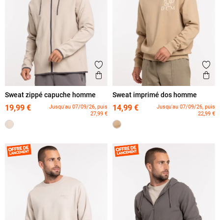
Ajouter aux favoris
Ajout
Aperçu rapide
Ape
Sweat zippé capuche homme
Sweat imprimé dos homme
19,99 €
14,99 €
Jusqu'au 07/09/26, puis
Jusqu'au 07/09/26, puis
27,99 €
22,99 €