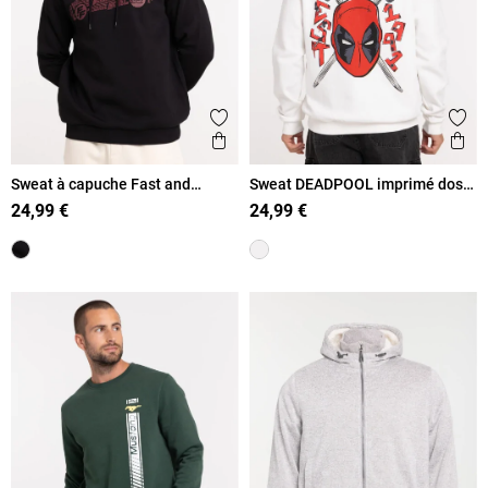
Ajouter aux favoris
Ajout
Aperçu rapide
Ape
Sweat à capuche Fast and
Sweat DEADPOOL imprimé dos
Furious homme
homme
24,99 €
24,99 €