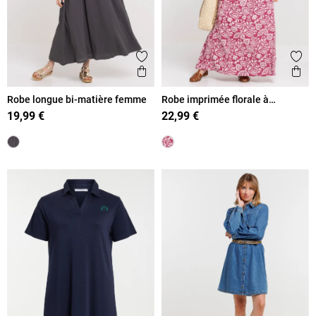
Ajouter aux favoris
Ajout
Aperçu rapide
Ape
Robe longue bi-matière femme
Robe imprimée florale à
bretelles femme
19,99 €
22,99 €