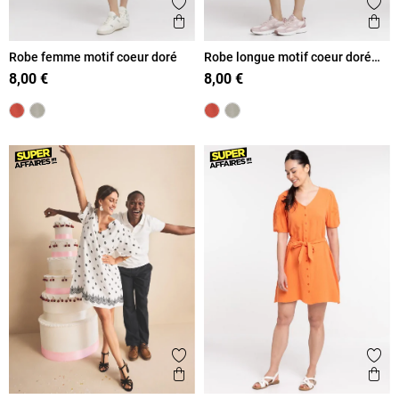
Ajouter aux favoris
Ajout
Aperçu rapide
Ape
Robe femme motif coeur doré
Robe longue motif coeur doré
femme
8,00 €
8,00 €
Ajouter aux favoris
Ajout
Aperçu rapide
Ape