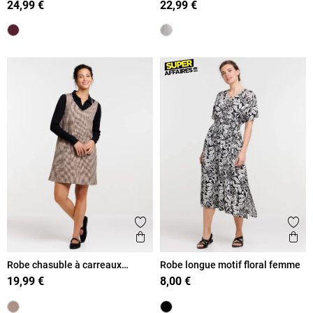
24,99 €
22,99 €
Ajouter aux favoris
Ajout
Aperçu rapide
Ape
Robe chasuble à carreaux
Robe longue motif floral femme
femme
19,99 €
8,00 €