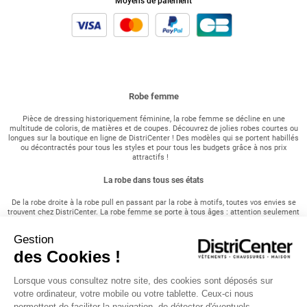
Moyens de paiement
Robe femme
Pièce de dressing historiquement féminine, la robe femme se décline en une
multitude de coloris, de matières et de coupes. Découvrez de jolies robes courtes ou
longues sur la boutique en ligne de DistriCenter ! Des modèles qui se portent habillés
ou décontractés pour tous les styles et pour tous les budgets grâce à nos prix
attractifs !
La robe dans tous ses états
De la robe droite à la robe pull en passant par la robe à motifs, toutes vos envies se
trouvent chez DistriCenter. La robe femme se porte à tous âges : attention seulement
à adopter une coupe qui convient à votre morphologie ! Pour une occasion importante,
une cérémonie ou une soirée, parez vous d'une robe de soirée, d'une robe longue ou
Gestion
robe bustier associée à des escarpins ou des sandales à talons hauts sans vous
ruiner. En périodes de fêtes ou de cérémonie comme les baptêmes, les communions
des Cookies !
et les mariages, notre collection s'adapte pour vous satisfaire et vous vêtir en ces
grandes occasions. Plus décontractée, cette année, la robe chemise est en top des
tendances, vous en trouverez quelques modèles dans cette catégorie. Vous pourrez la
Lorsque vous consultez notre site, des cookies sont déposés sur
porter avec des baskets, des bottines ou des chaussures à lacets et par conséquent
votre ordinateur, votre mobile ou votre tablette. Ceux-ci nous
multiplier les looks avec seulement une seule tenue. En été, la saison de la robe
permettent de faciliter la navigation, de détecter d'éventuels