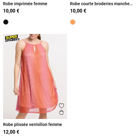
Robe imprimée femme
Robe courte broderies manches
femme
10,00 €
10,00 €
Ajouter aux favoris
Aperçu rapide
Robe plissée vermillon femme
12,00 €