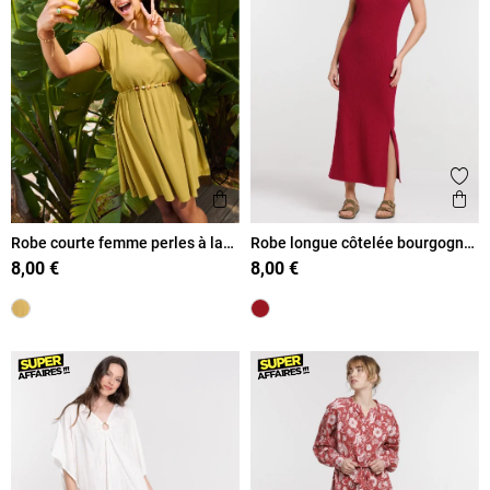
Ajouter aux favoris
Ajout
Aperçu rapide
Ape
Robe courte femme perles à la
Robe longue côtelée bourgogne
taille
femme
8,00 €
8,00 €