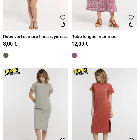
Ajouter aux favoris
Ajout
Aperçu rapide
Ape
Robe vert sombre fines rayures
Robe longue imprimée
femme
boutonnée femme
8,00 €
12,00 €