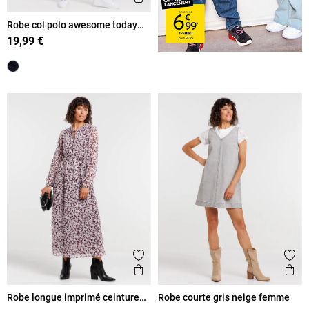
Robe col polo awesome today
femme
19,99 €
Ajouter aux favoris
Ajout
Aperçu rapide
Ape
Robe longue imprimé ceinture
Robe courte gris neige femme
femme