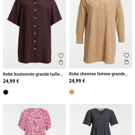
Ajout
Ajouter aux favoris
Ape
Aperçu rapide
Robe chemise femme grande
Robe boutonnée grande taille
taille
femme
24,99 €
24,99 €