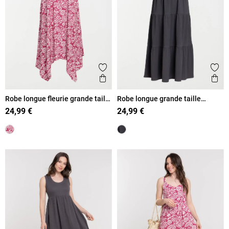
Ajouter aux favoris
Ajout
Aperçu rapide
Ape
Robe longue fleurie grande taille
Robe longue grande taille
femme
femme
24,99 €
24,99 €