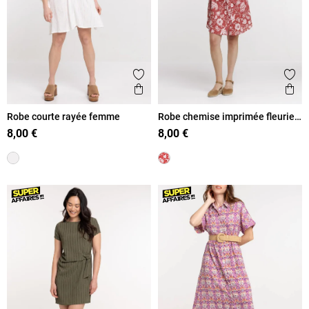
Ajouter aux favoris
Ajout
Aperçu rapide
Ape
Robe courte rayée femme
Robe chemise imprimée fleurie
femme
8,00 €
8,00 €