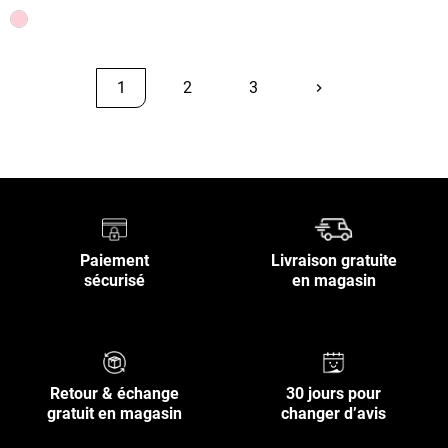
1
2
3
keyboard_arrow_right
Suivant
Retour en haut
Paiement
Livraison gratuite
sécurisé
en magasin
Retour & échange
30 jours pour
gratuit en magasin
changer d’avis