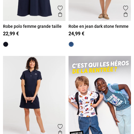
Ajouter aux favoris
Ajout
Aperçu rapide
Ape
Robe polo femme grande taille
Robe en jean dark stone femme
22,99 €
24,99 €
Ajouter aux favoris
Aperçu rapide