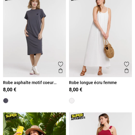
Ajouter aux favoris
Ajout
Aperçu rapide
Ape
Robe asphalte motif coeur
Robe longue écru femme
femme
8,00 €
8,00 €