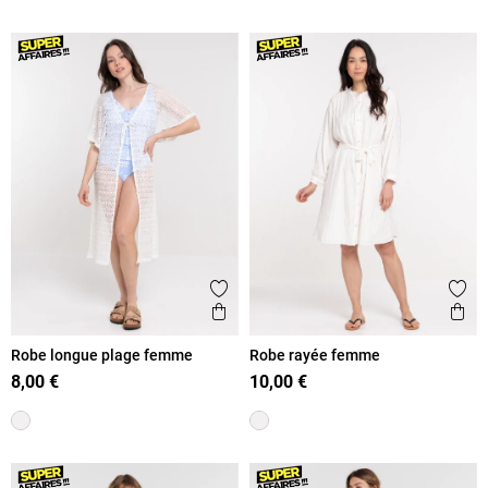
Ajouter aux favoris
Ajout
Aperçu rapide
Ape
Robe longue plage femme
Robe rayée femme
8,00 €
10,00 €