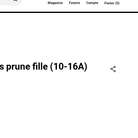
Magasins
Favoris
Compte
Panier (0)
0€
 prune fille (10-16A)
Partager