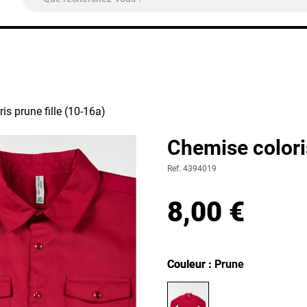
ivraison Colissimo Relais Pickup
OFFERTE
à partir de 4
is prune fille (10-16a)
Chemise coloris
Ref. 4394019
8,00 €
Couleur
Couleur : Prune