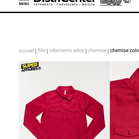
MENU
L
fille
vêtements ados
chemise
chemise color
accueil