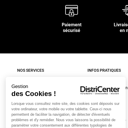
Paiement
Livrais
sécurisé
en 
NOS SERVICES
INFOS PRATIQUES
Paiement sécurisé
Rappel produit
Gestion
Nos livraisons
Conditions d'utilisation
des Cookies !
Retour sous 30 jours
C.G.V. site internet
Lorsque vous consultez notre site, des cookies sont déposés sur
Contactez-nous
C.G.V. Magasin
votre ordinateur, votre mobile ou votre tablette. Ceux-ci nous
Mon compte
Mentions légales
permettent de faciliter la navigation, de détecter d'éventuels
Collecte textiles et chaussures
Données personnelles
problèmes et d'y remédier. Nous vous laissons la possibilité de
paramétrer votre consentement aux différentes typologies de
Caractéristiques