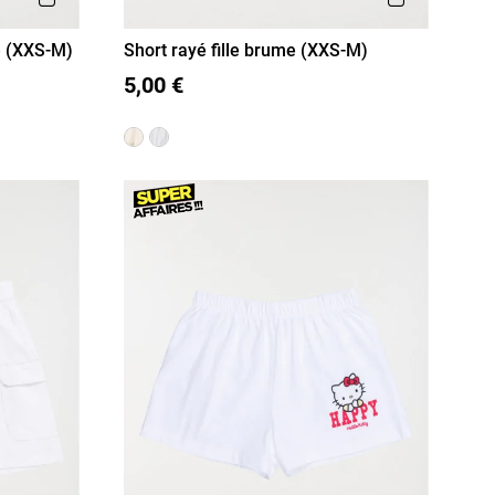
le (XXS-M)
Short rayé fille brume (XXS-M)
XXS/12A
XS/14A
S/16A
5,00 €
M/18A