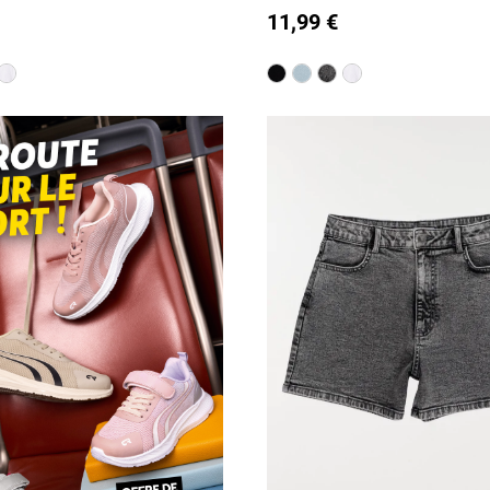
M)
11,99 €
M/18A
is