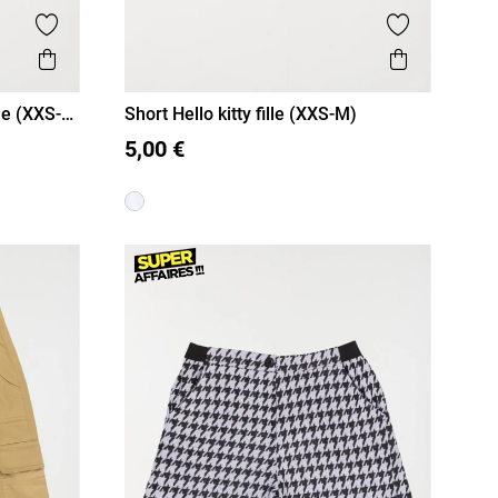
Ajouter aux favoris
Ajouter aux
Aperçu rapide
Aperçu r
le (XXS-
Short Hello kitty fille (XXS-M)
XXS/12A
XS/14A
S/16A
5,00 €
M/18A