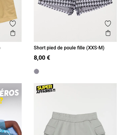
Ajouter aux favoris
Ajouter aux
Aperçu rapide
Aperçu r
)
Short pied de poule fille (XXS-M)
XXS/12A
XS/14A
S/16A
8,00 €
M/18A