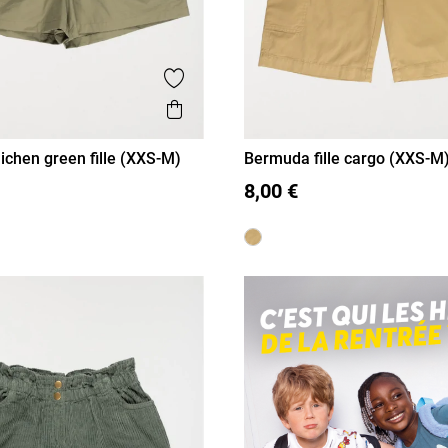
is
Ajouter aux favoris
Aperçu rapide
lichen green fille (XXS-M)
Bermuda fille cargo (XXS-M
XS/14A
S/16A
XXS/12A
XS/14A
S/16A
8,00 €
M/18A