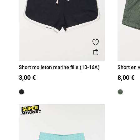
Ajouter aux favor
Aperçu rapide
Short molleton marine fille (10-16A)
Short en v
10A
12A
14A
16A
10A
1
3,00 €
8,00 €