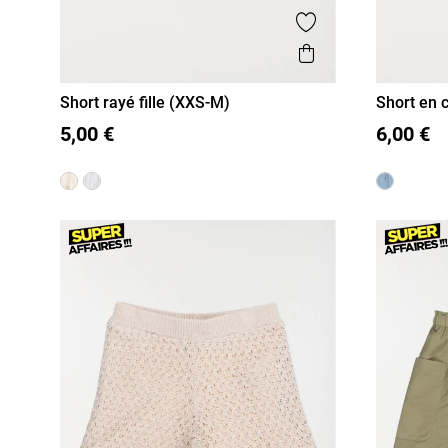
Ajouter aux favor
Aperçu rapide
Short rayé fille (XXS-M)
Short en c
XXS/12A
XS/14A
S/16A
XXS/12A
5,00 €
6,00 €
M/18A
M/18A