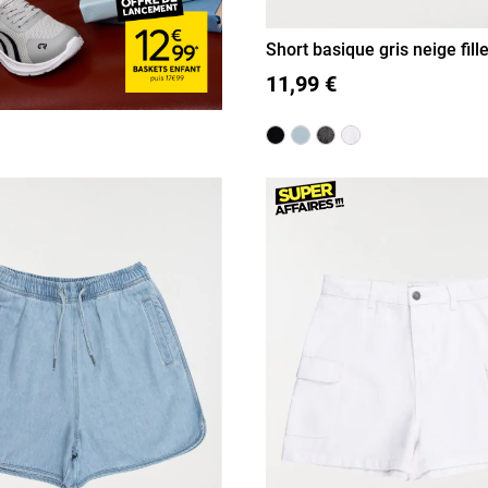
Short basique gris neige fil
XXS/12A
XS/14A
S/16A
11,99 €
M/18A