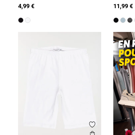
4,99 €
11,99 €
M/18A
M/18A
Ajouter aux favor
Aperçu rapide