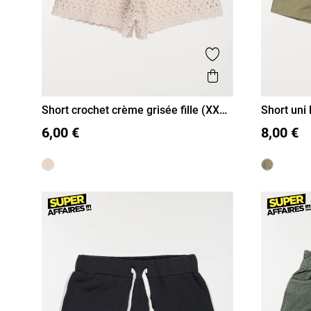
Ajouter aux favor
Aperçu rapide
Short crochet crème grisée fille (XXS-
Short uni 
XXS/12A
XS/14A
S/16A
XXS/12A
M)
6,00 €
8,00 €
M/18A
M/18A