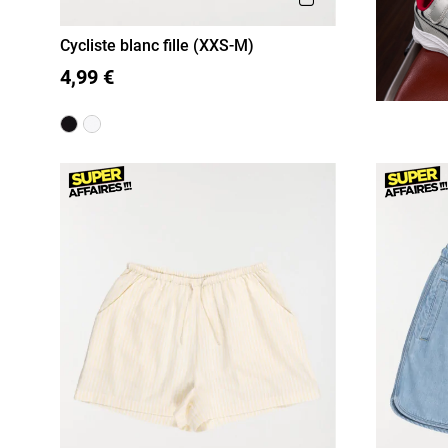
Cycliste blanc fille (XXS-M)
XXS/12A
XS/14A
S/16A
4,99 €
M/18A