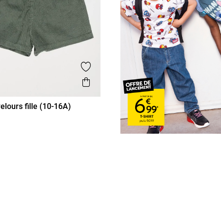
is
Ajouter aux favoris
Aperçu rapide
elours fille (10-16A)
2A
14A
16A