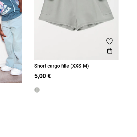
Ajouter aux
Aperçu r
Short cargo fille (XXS-M)
XXS/12A
XS/14A
S/16A
5,00 €
M/18A