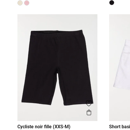
Ajouter aux favor
Aperçu rapide
Cycliste noir fille (XXS-M)
Short basi
XXS/12A
XS/14A
S/16A
XXS/12A