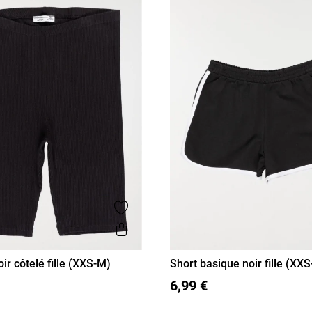
Ajouter aux favoris
is
Aperçu rapide
oir côtelé fille (XXS-M)
Short basique noir fille (XX
XS/14A
S/16A
XXS/12A
XS/14A
S/16A
6,99 €
M/18A