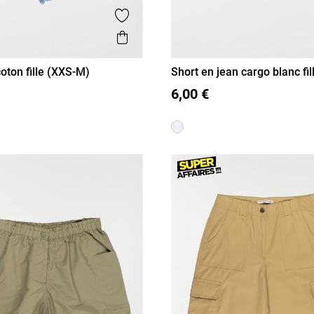
is
Ajouter aux favoris
Aperçu rapide
oton fille (XXS-M)
Short en jean cargo blanc fil
XS/14A
S/16A
XXS/12A
XS/14A
S/16A
M)
6,00 €
M/18A