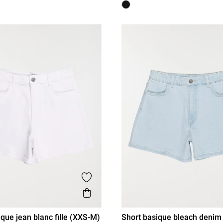
is
Ajouter aux favoris
Aperçu rapide
que jean blanc fille (XXS-M)
Short basique bleach denim f
XS/14A
S/16A
XXS/12A
XS/14A
S/16A