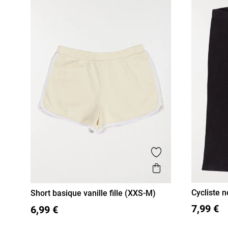
Ajouter aux favor
Aperçu rapide
Cycliste n
Short basique vanille fille (XXS-M)
XXS/12A
XXS/12A
XS/14A
S/16A
7,99 €
6,99 €
M/18A
M/18A