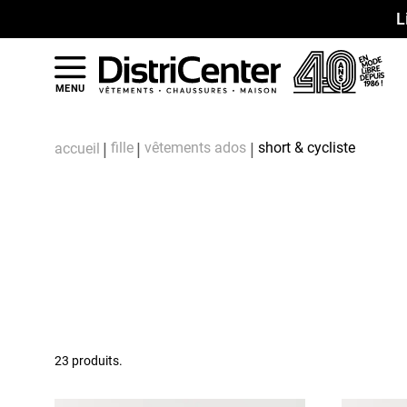
L
MENU
fille
vêtements ados
short & cycliste
accueil
23 produits.