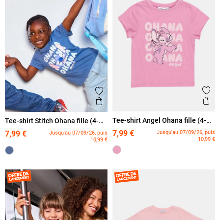
Ajout
Ajouter aux favoris
Ape
Aperçu rapide
Tee-shirt Angel Ohana fille (4-
Tee-shirt Stitch Ohana fille (4-
12A)
12A)
7,99 €
Jusqu'au 07/09/26, puis
7,99 €
Jusqu'au 07/09/26, puis
10,99 €
10,99 €