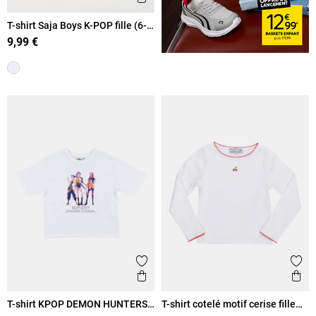
T-shirt Saja Boys K-POP fille (6-
12A)
9,99 €
Ajouter aux favoris
Ajout
Aperçu rapide
Ape
T-shirt KPOP DEMON HUNTERS
T-shirt cotelé motif cerise fille
fille (6-12A)
(3-8A)