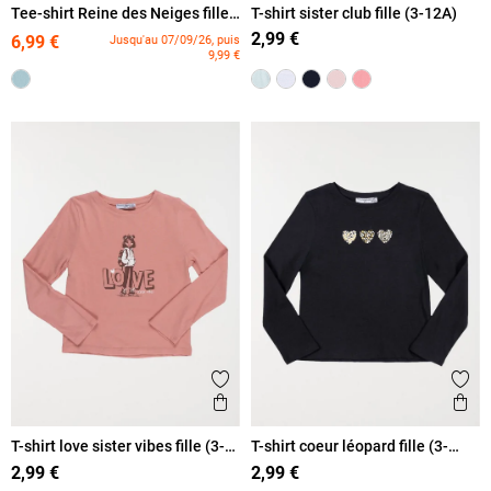
Tee-shirt Reine des Neiges fille
T-shirt sister club fille (3-12A)
(3-8A)
2,99 €
6,99 €
Jusqu'au 07/09/26, puis
9,99 €
Ajouter aux favoris
Ajout
Aperçu rapide
Ape
T-shirt love sister vibes fille (3-
T-shirt coeur léopard fille (3-
12A)
12A)
2,99 €
2,99 €