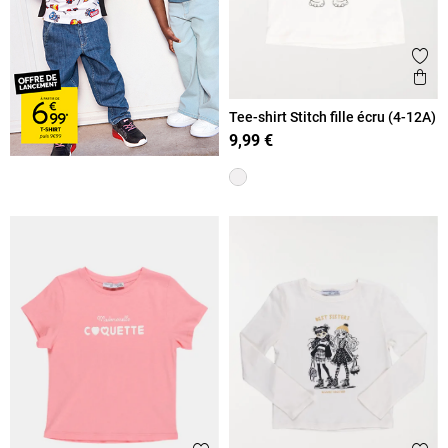
Ajout
Ape
Tee-shirt Stitch fille écru (4-12A)
9,99 €