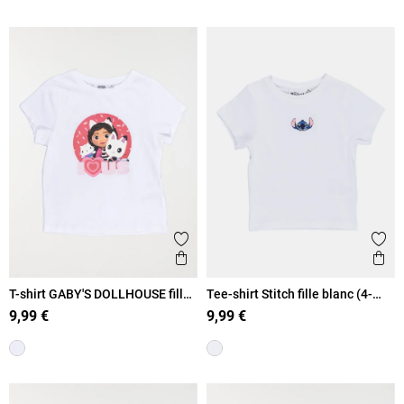
Ajouter aux favoris
Ajout
Aperçu rapide
Ape
T-shirt GABY'S DOLLHOUSE fille
Tee-shirt Stitch fille blanc (4-
(3-8A)
12A)
9,99 €
9,99 €