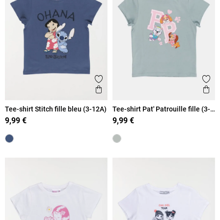
Ajouter aux favoris
Ajout
Aperçu rapide
Ape
Tee-shirt Stitch fille bleu (3-12A)
Tee-shirt Pat' Patrouille fille (3-
8A)
9,99 €
9,99 €