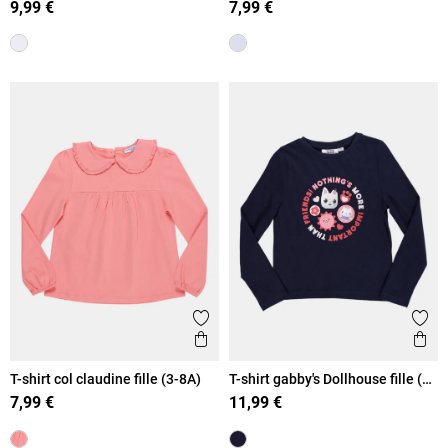
9,99 €
7,99 €
Ajouter aux favoris
Ajout
Aperçu rapide
Ape
T-shirt col claudine fille (3-8A)
T-shirt gabby's Dollhouse fille (3-
8A)
7,99 €
11,99 €