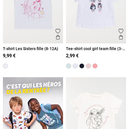
Ajouter aux favoris
Ajout
Aperçu rapide
Ape
T-shirt Les Sisters fille (8-12A)
Tee-shirt cool girl team fille (3-
12A)
9,99 €
2,99 €