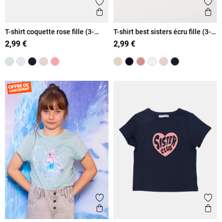
Ajouter aux favoris
Ajout
Aperçu rapide
Ape
T-shirt coquette rose fille (3-
T-shirt best sisters écru fille (3-
12A)
12A)
2,99 €
2,99 €
Ajouter aux favoris
Ajout
Aperçu rapide
Ape