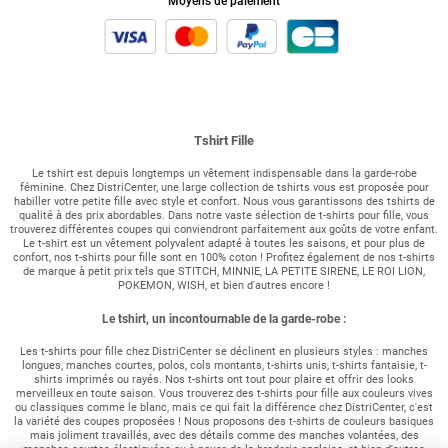
Moyens de paiement
Tshirt Fille
Le tshirt est depuis longtemps un vêtement indispensable dans la garde-robe
féminine. Chez DistriCenter, une large collection de tshirts vous est proposée pour
habiller votre petite fille avec style et confort. Nous vous garantissons des tshirts de
qualité à des prix abordables. Dans notre vaste sélection de t-shirts pour fille, vous
trouverez différentes coupes qui conviendront parfaitement aux goûts de votre enfant.
Le t-shirt est un vêtement polyvalent adapté à toutes les saisons, et pour plus de
confort, nos t-shirts pour fille sont en 100% coton ! Profitez également de nos t-shirts
de marque à petit prix tels que STITCH, MINNIE, LA PETITE SIRENE, LE ROI LION,
POKEMON, WISH, et bien d'autres encore !
Le tshirt, un incontournable de la garde-robe :
Les t-shirts pour fille chez DistriCenter se déclinent en plusieurs styles : manches
longues, manches courtes, polos, cols montants, t-shirts unis, t-shirts fantaisie, t-
shirts imprimés ou rayés. Nos t-shirts ont tout pour plaire et offrir des looks
merveilleux en toute saison. Vous trouverez des t-shirts pour fille aux couleurs vives
ou classiques comme le blanc, mais ce qui fait la différence chez DistriCenter, c'est
la variété des coupes proposées ! Nous proposons des t-shirts de couleurs basiques
mais joliment travaillés, avec des détails comme des manches volantées, des