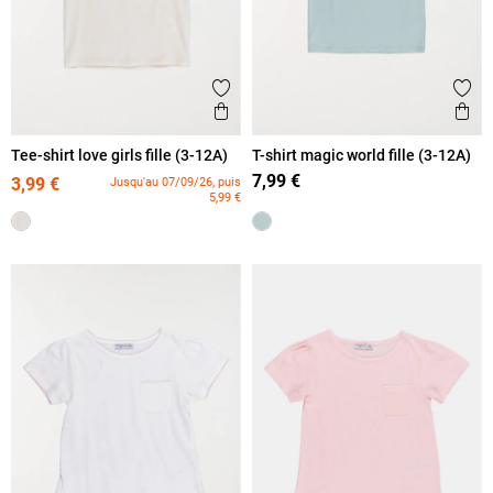
Ajouter aux favoris
Ajout
Aperçu rapide
Ape
Tee-shirt love girls fille (3-12A)
T-shirt magic world fille (3-12A)
7,99 €
3,99 €
Jusqu'au 07/09/26, puis
5,99 €