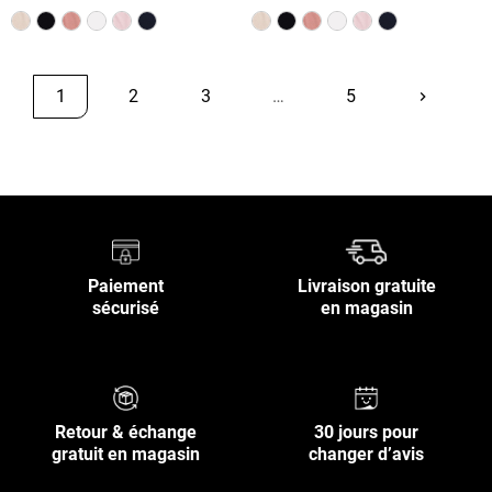
1
2
3
…
5
keyboard_arrow_right
Suivant
Retour en haut
Paiement
Livraison gratuite
sécurisé
en magasin
Retour & échange
30 jours pour
gratuit en magasin
changer d’avis