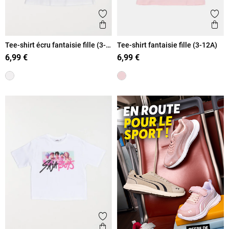
Ajouter aux favoris
Ajout
Aperçu rapide
Ape
Tee-shirt écru fantaisie fille (3-
Tee-shirt fantaisie fille (3-12A)
12A)
6,99 €
6,99 €
Ajouter aux favoris
Aperçu rapide