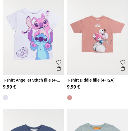
Ajouter aux favoris
Ajout
Aperçu rapide
Ape
T-shirt Angel et Stitch fille (4-
T-shirt Diddle fille (4-12A)
12A)
9,99 €
9,99 €