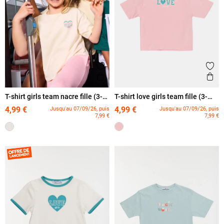
Ajouter aux favoris
Ajout
Aperçu rapide
Ape
T-shirt girls team nacre fille (3-
T-shirt love girls team fille (3-
12A)
12A)
4,99 €
4,99 €
Jusqu'au 07/09/26, puis
Jusqu'au 07/09/26, puis
7,99 €
7,99 €