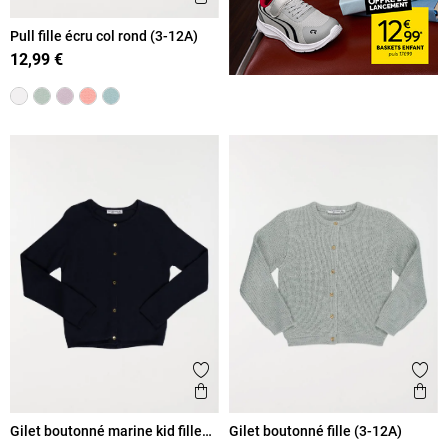
Pull fille écru col rond (3-12A)
12,99 €
Ajouter aux favoris
Ajout
Aperçu rapide
Ape
Gilet boutonné marine kid fille
Gilet boutonné fille (3-12A)
(3-12A)