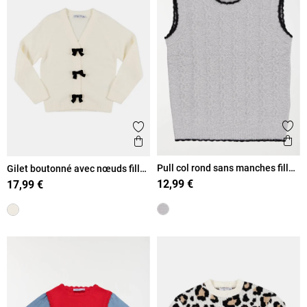
Ajout
Ajouter aux favoris
Ape
Aperçu rapide
Pull col rond sans manches fille
Gilet boutonné avec nœuds fille
(6-12A)
(3-12A)
12,99 €
17,99 €