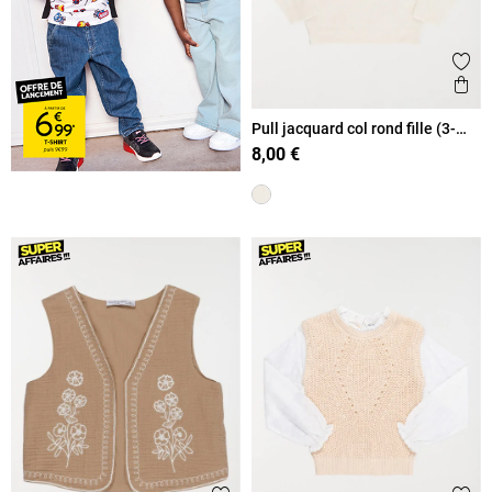
Ajout
Ape
Pull jacquard col rond fille (3-
12A)
8,00 €