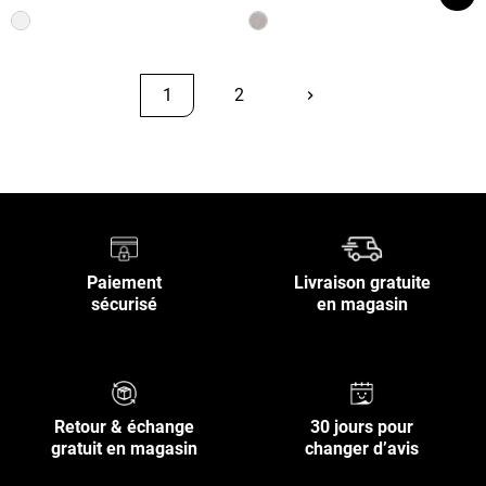
1
2
keyboard_arrow_right
Suivant
Retour en haut
Paiement
Livraison gratuite
sécurisé
en magasin
Retour & échange
30 jours pour
gratuit en magasin
changer d’avis