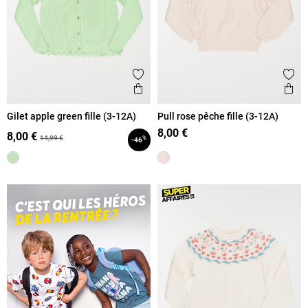
Ajouter aux favoris
Ajout
Aperçu rapide
Ape
Gilet apple green fille (3-12A)
Pull rose pêche fille (3-12A)
8,00 €
8,00 €
14,99 €
%
-46