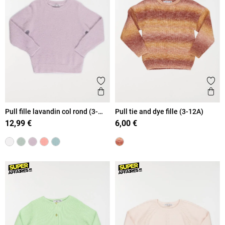
Ajouter aux favoris
Ajout
Aperçu rapide
Ape
Pull fille lavandin col rond (3-
Pull tie and dye fille (3-12A)
12A)
12,99 €
6,00 €