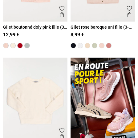
Ajouter aux favoris
Ajout
Aperçu rapide
Ape
Gilet boutonné doly pink fille (3-
Gilet rose baroque uni fille (3-
12A)
12A)
12,99 €
8,99 €
Ajouter aux favoris
Aperçu rapide