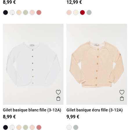
8,99 €
12,99 €
Ajouter aux favoris
Ajout
Aperçu rapide
Ape
Gilet basique blanc fille (3-12A)
Gilet basique écru fille (3-12A)
8,99 €
9,99 €