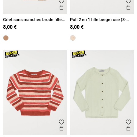
Ajouter aux favoris
Ajout
Aperçu rapide
Ape
Gilet sans manches brodé fille
Pull 2 en 1 fille beige rosé (3-
(3-12A)
12A)
8,00 €
8,00 €
Ajouter aux favoris
Ajout
Aperçu rapide
Ape