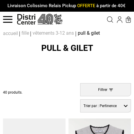
Livraison Colissimo Relais Pickup
OFFERTE
à partir de 40€
Menu
0
Compt
Pa
fille
vêtements 3-12 ans
pull & gilet
accueil
PULL & GILET
Filtrer
40 produits.
Trier par :
Pertinence