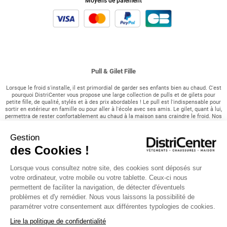
Moyens de paiement
Pull & Gilet Fille
Lorsque le froid s'installe, il est primordial de garder ses enfants bien au chaud. C'est
pourquoi DistriCenter vous propose une large collection de pulls et de gilets pour
petite fille, de qualité, stylés et à des prix abordables ! Le pull est l'indispensable pour
sortir en extérieur en famille ou pour aller à l'école avec ses amis. Le gilet, quant à lui,
permettra de rester confortablement au chaud à la maison sans craindre le froid. Nos
pulls pour fille s'associent avec n'importe quel bas en fonction du look recherché.
Vous hésitez entre un pull et un gilet pour une occasion particulière ? Pas de panique
Gestion
! Chez DistriCenter, nous vous conseillons au plus près de la tendance ! Pour une
tenue complète nos chaussures fille et plus précisément nos bottines pour fille
des Cookies !
seront rendre le look de votre fille confortable et stylé !
Lorsque vous consultez notre site, des cookies sont déposés sur
Pull ou Gilet ? Pour quelle occasion :
votre ordinateur, votre mobile ou votre tablette. Ceux-ci nous
Les pulls chez DistriCenter se distinguent par leur originalité ! Retrouvez une variété
permettent de faciliter la navigation, de détecter d'éventuels
de pulls pour satisfaire toutes les envies de votre princesse : des pulls simples pour
problèmes et d'y remédier. Nous vous laissons la possibilité de
renouveler sa garde-robe, des pulls fantaisie à manches longues pour un look basique,
paramétrer votre consentement aux différentes typologies de cookies.
ou encore des pulls col roulé pour une protection optimale contre le froid. Pour les
occasions spéciales, nos pulls de Noël tout doux feront de votre soirée un moment
Lire la politique de confidentialité
parfait et confortable ! Les pulls s'associent facilement avec n'importe quel bas : un