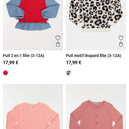
Ajouter aux favoris
Ajout
Aperçu rapide
Ape
Pull 2 en 1 fille (3-12A)
Pull motif léopard fille (3-12A)
17,99 €
17,99 €