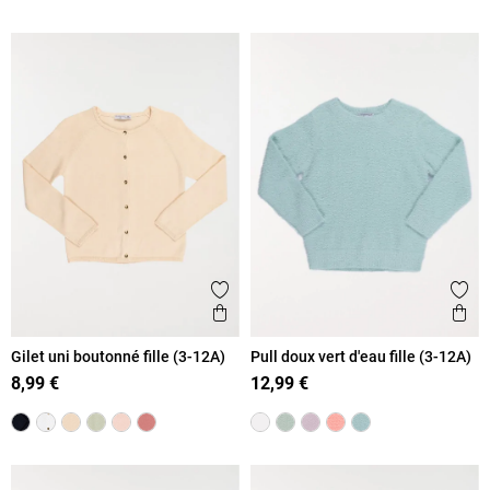
Ajouter aux favoris
Ajout
Aperçu rapide
Ape
Gilet uni boutonné fille (3-12A)
Pull doux vert d'eau fille (3-12A)
8,99 €
12,99 €