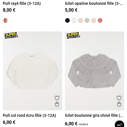
Pull rayé fille (3-12A)
Gilet opaline boutonné fille (3-
12A)
8,00 €
5,00 €
Ajouter aux favoris
Ajout
Aperçu rapide
Ape
Pull col rond écru fille (3-12A)
Gilet boutonné gris chiné fille (3-
12A)
6,00 €
6,00 €
15,99 €
%
-62