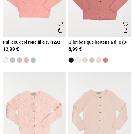
Ajouter aux favoris
Ajout
Aperçu rapide
Ape
Pull doux col rond fille (3-12A)
Gilet basique hortensia fille (3-
12A)
12,99 €
8,99 €