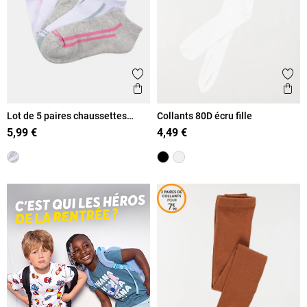
Ajouter aux favoris
Ajout
Aperçu rapide
Ape
Lot de 5 paires chaussettes
Collants 80D écru fille
sport fille
5,99 €
4,49 €