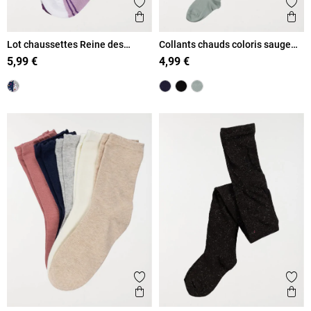
Ajouter aux favoris
Ajout
Aperçu rapide
Ape
Lot chaussettes Reine des
Collants chauds coloris sauge
Neiges fille
fille
5,99 €
4,99 €
Ajouter aux favoris
Ajout
Aperçu rapide
Ape