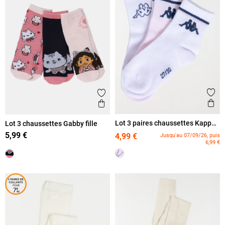
Ajout
Ajouter aux favoris
Ape
Aperçu rapide
Lot 3 paires chaussettes Kappa
Lot 3 chaussettes Gabby fille
fille
5,99 €
4,99 €
Jusqu'au 07/09/26, puis
6,99 €