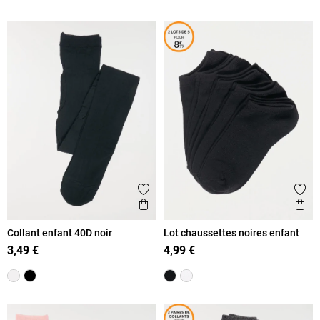
Ajouter aux favoris
Ajout
Aperçu rapide
Ape
Collant enfant 40D noir
Lot chaussettes noires enfant
3,49 €
4,99 €