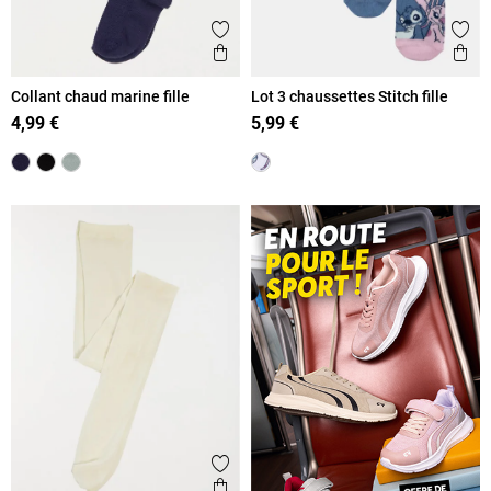
Ajouter aux favoris
Ajout
Aperçu rapide
Ape
Collant chaud marine fille
Lot 3 chaussettes Stitch fille
4,99 €
5,99 €
Ajouter aux favoris
Aperçu rapide