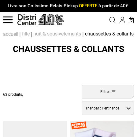
Livraison Colissimo Relais Pickup
OFFERTE
à partir de 40€
Menu
0
Compt
Pa
fille
nuit & sous-vêtements
chaussettes & collants
accueil
CHAUSSETTES & COLLANTS
Filtrer
63 produits.
Trier par :
Pertinence