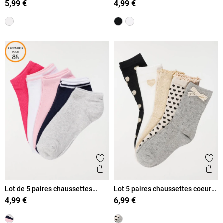
5,99 €
4,99 €
Ajouter aux favoris
Ajout
Aperçu rapide
Ape
Lot de 5 paires chaussettes
Lot 5 paires chaussettes coeurs
basses fille
filles
4,99 €
6,99 €