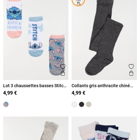
Ajouter aux favoris
Ajout
Aperçu rapide
Ape
Lot 3 chaussettes basses Stitch
Collants gris anthracite chiné
fille
fille
4,99 €
4,99 €