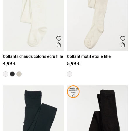
Ajouter aux favoris
Ajout
Aperçu rapide
Ape
Collants chauds coloris écru fille
Collant motif étoile fille
4,99 €
5,99 €