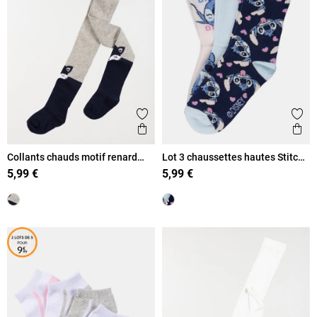
Ajouter aux favoris
Ajout
Aperçu rapide
Ape
Collants chauds motif renard
Lot 3 chaussettes hautes Stitch
fille
fille
5,99 €
5,99 €