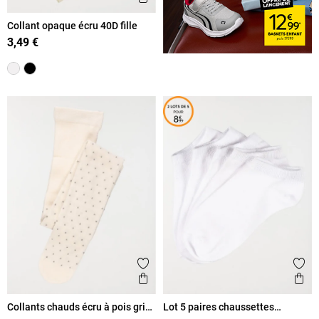
Collant opaque écru 40D fille
3,49 €
Ajouter aux favoris
Ajout
Aperçu rapide
Ape
Collants chauds écru à pois gris
Lot 5 paires chaussettes
fille
blanches enfant