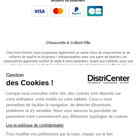
Moyens de paiement
Chaussette & Collant Fille
Chez DistriCenter, nous proposons également un vaste choix de chaussettes et de
collants de qualité et originaux ! Indispensables avec une paire de baskets, les
chaussettes apportent confort et style à votre quotidien. Quant aux collants, sous une
robe, une jupe ou un short, ils ajoutent une touche de style tout en offrant une
protection contre le froid hivernal.
Gestion
Nos chaussettes basiques et originales :
des Cookies !
DistriCenter vous propose des chaussettes basiques qui sont essentielles dans le
Lorsque vous consultez notre site, des cookies sont déposés sur
quotidien de votre adolescente. Si elle est adepte des baskets, faites le plein à petit
prix de chaussettes. L'avantage chez DistriCenter, c'est que nous proposons
votre ordinateur, votre mobile ou votre tablette. Ceux-ci nous
également des lots de 3, 5, 7, voire même 10 paires, pour vous faire profiter sans vous
permettent de faciliter la navigation, de détecter d'éventuels
ruiner ! Socquettes, normales, invisibles, nous avons des couleurs uniques pour
problèmes et d'y remédier. Nous vous laissons la possibilité de
chaque goût. Mention spéciale pour nos chaussettes originales telles que Madame,
les chaussettes rennes pour Noël, à motifs trop mignons comme des chats, des
paramétrer votre consentement aux différentes typologies de cookies.
pandas, des licornes, en 3D avec des oreilles de panda ou encore des emojis !
Lire la politique de confidentialité
Les collants ultra stylés :
Pour modifier vos préférences par la suite, cliquez sur le lien