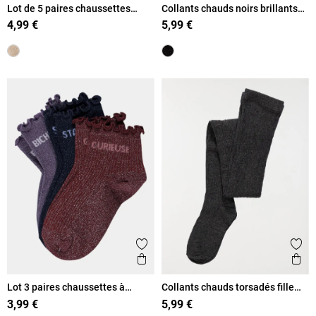
Lot de 5 paires chaussettes
Collants chauds noirs brillants
hautes fille
fille
4,99 €
5,99 €
Ajouter aux favoris
Ajout
Aperçu rapide
Ape
Lot 3 paires chaussettes à
Collants chauds torsadés fille
message fille
gris
3,99 €
5,99 €