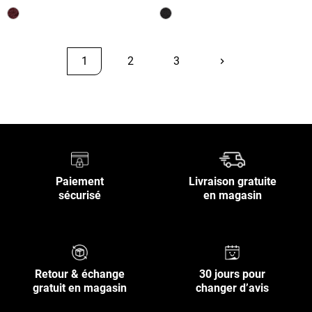
1
2
3
keyboard_arrow_right
Suivant
Retour en haut
Paiement
Livraison gratuite
sécurisé
en magasin
Retour & échange
30 jours pour
gratuit en magasin
changer d’avis