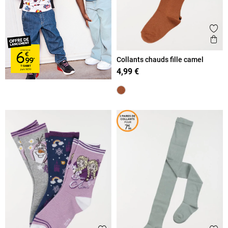
Ajout
Ape
Collants chauds fille camel
4,99 €