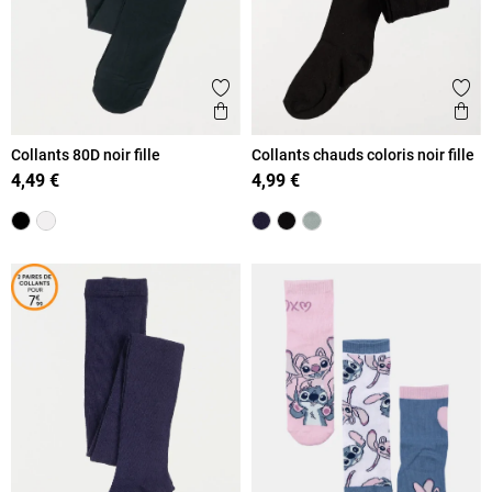
Ajouter aux favoris
Ajout
Aperçu rapide
Ape
Collants 80D noir fille
Collants chauds coloris noir fille
4,49 €
4,99 €