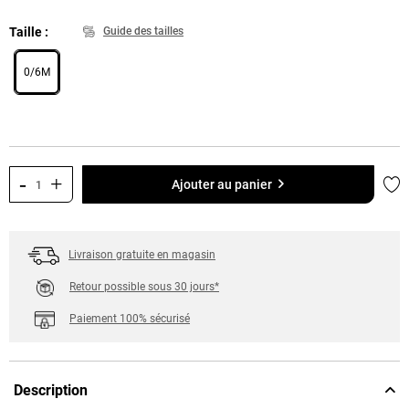
Taille
Guide des tailles
0/6M
-
+
Ajo
Ajouter au panier
Livraison gratuite en magasin
Retour possible sous 30 jours*
Paiement 100% sécurisé
Description