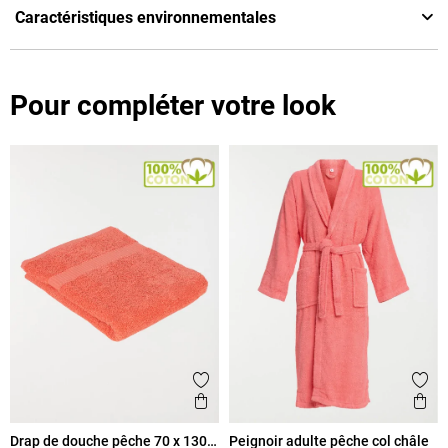
Caractéristiques environnementales
Pour compléter votre look
Ajouter aux favoris
Ajout
Aperçu rapide
Ape
Drap de douche pêche 70 x 130
Peignoir adulte pêche col châle