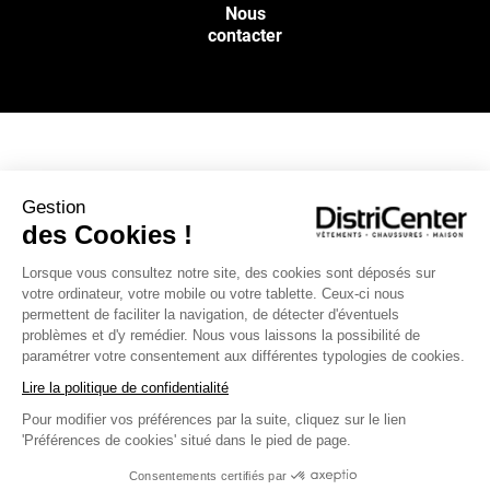
Nous
contacter
NOS SERVICES
Gestion
des Cookies !
INFOS PRATIQUES
Lorsque vous consultez notre site, des cookies sont déposés sur
votre ordinateur, votre mobile ou votre tablette. Ceux-ci nous
L’ENSEIGNE DISTRICENTER
permettent de faciliter la navigation, de détecter d'éventuels
Suivez-nous
problèmes et d'y remédier. Nous vous laissons la possibilité de
paramétrer votre consentement aux différentes typologies de cookies.
Lire la politique de confidentialité
Pour modifier vos préférences par la suite, cliquez sur le lien
Moyens de paiement
'Préférences de cookies' situé dans le pied de page.
Consentements certifiés par