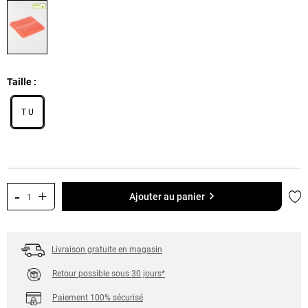
Taille
T U
-
+
Ajo
Ajouter au panier
Livraison gratuite en magasin
Retour possible sous 30 jours*
Paiement 100% sécurisé