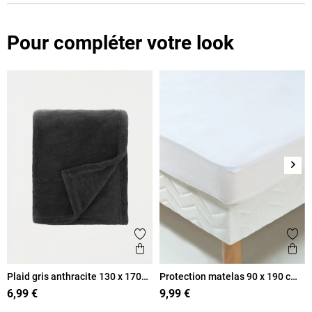
Pour compléter votre look
Suiv
Ajouter aux favoris
Ajout
Aperçu rapide
Ape
Plaid gris anthracite 130 x 170
Protection matelas 90 x 190 cm
cm
éponge
6,99 €
9,99 €