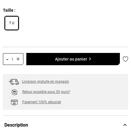
Taille
T U
-
+
Ajo
Ajouter au panier
Livraison gratuite en magasin
Retour possible sous 30 jours*
Paiement 100% sécurisé
Description