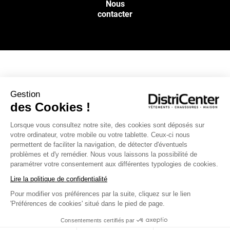
Nous
contacter
NOS SERVICES
Gestion
des Cookies !
INFOS PRATIQUES
Lorsque vous consultez notre site, des cookies sont déposés sur
votre ordinateur, votre mobile ou votre tablette. Ceux-ci nous
L’ENSEIGNE DISTRICENTER
permettent de faciliter la navigation, de détecter d'éventuels
Suivez-nous
problèmes et d'y remédier. Nous vous laissons la possibilité de
paramétrer votre consentement aux différentes typologies de cookies.
Lire la politique de confidentialité
Pour modifier vos préférences par la suite, cliquez sur le lien
Moyens de paiement
'Préférences de cookies' situé dans le pied de page.
Consentements certifiés par