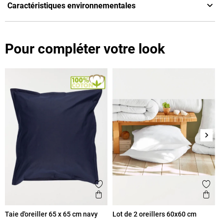
Caractéristiques environnementales
Pour compléter votre look
Suiv
Ajouter aux favoris
Ajout
Aperçu rapide
Ape
Taie d'oreiller 65 x 65 cm navy
Lot de 2 oreillers 60x60 cm