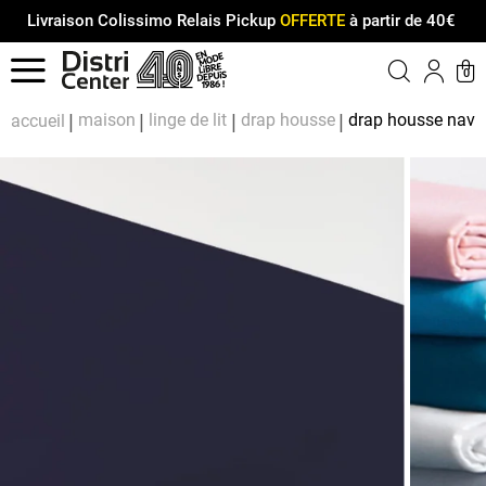
Livraison Colissimo Relais Pickup
OFFERTE
à partir de 40€
Menu
0
Compt
Pa
maison
linge de lit
drap housse
drap housse navy
accueil