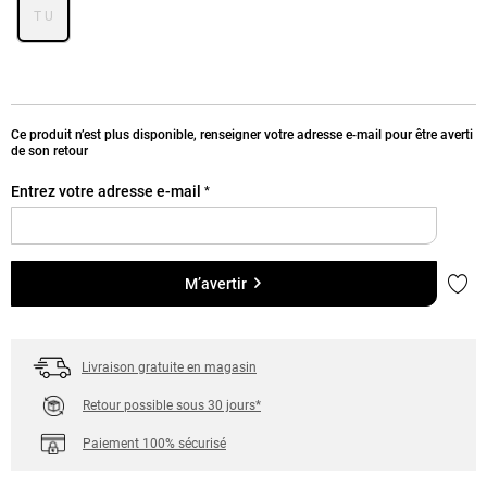
T U
Ce produit n’est plus disponible, renseigner votre adresse e-mail pour être averti
de son retour
Entrez votre adresse e-mail
*
Ajou
M’avertir
Livraison gratuite en magasin
Retour possible sous 30 jours*
Paiement 100% sécurisé