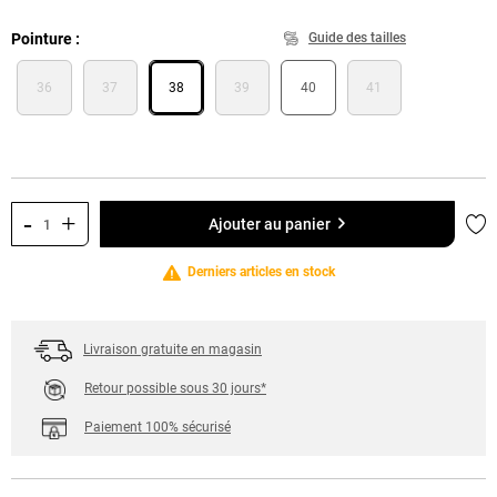
Pointure
Guide des tailles
36
37
38
39
40
41
-
+
Ajo
Ajouter au panier
Derniers articles en stock
Livraison gratuite en magasin
Retour possible sous 30 jours*
Paiement 100% sécurisé