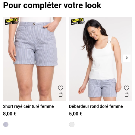
Pour compléter votre look
Suiv
Ajouter aux favoris
Ajout
Aperçu rapide
Ape
Short rayé ceinturé femme
Débardeur rond doré femme
8,00 €
5,00 €