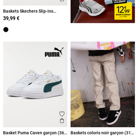
Baskets Skechers Slip-ins
garçon (31-36)
39,99 €
Ajouter aux favoris
Ajout
Aperçu rapide
Ape
Basket Puma Caven garçon (36-
Baskets coloris noir garçon (31-
39)
39)