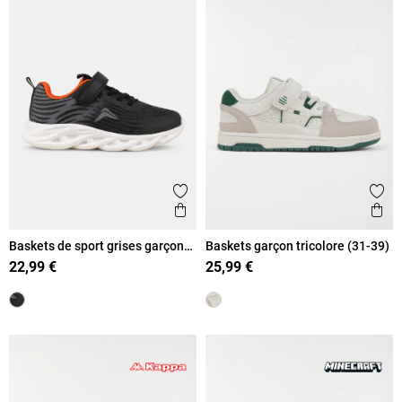
Ajouter aux favoris
Ajout
Aperçu rapide
Ape
Baskets de sport grises garçon
Baskets garçon tricolore (31-39)
(31-36))
22,99 €
25,99 €