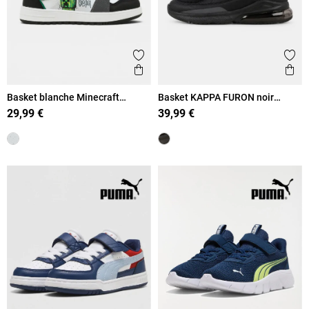
Ajouter aux favoris
Ajout
Aperçu rapide
Ape
Basket blanche Minecraft
Basket KAPPA FURON noir
garçon (31-38)
garçon (31-39)
29,99 €
39,99 €