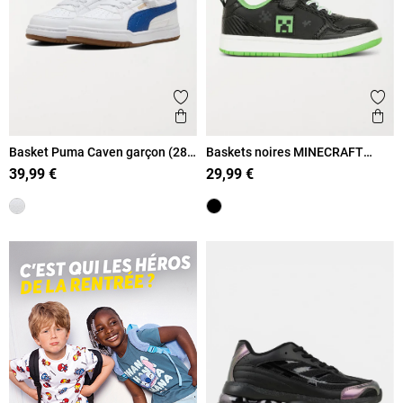
Ajouter aux favoris
Ajout
Aperçu rapide
Ape
Basket Puma Caven garçon (28-
Baskets noires MINECRAFT
35)
garçon (31-38)
39,99 €
29,99 €