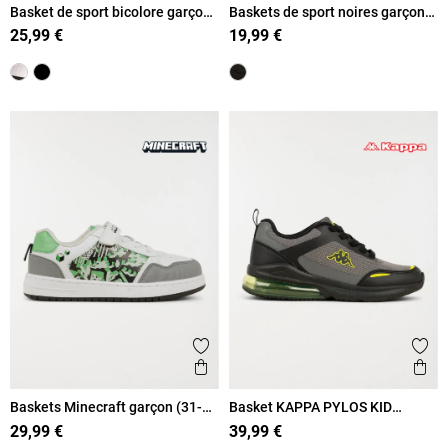
Basket de sport bicolore garçon
Baskets de sport noires garçon
(31-39)
(31-38)
25,99 €
19,99 €
Ajouter aux favoris
Ajout
Aperçu rapide
Ape
Baskets Minecraft garçon (31-
Basket KAPPA PYLOS KID
36)
garçon (31-39)
29,99 €
39,99 €