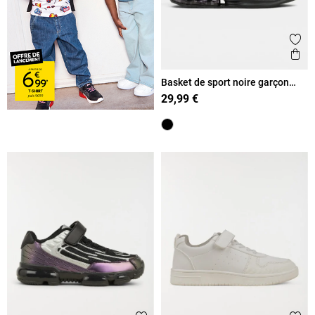
Ajout
Ape
Basket de sport noire garçon
(36-39)
29,99 €