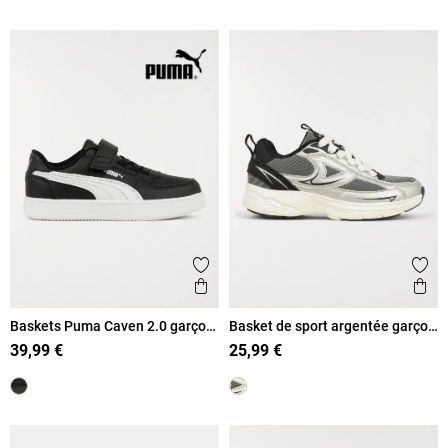
Ajouter aux favoris
Ajout
Aperçu rapide
Ape
Baskets Puma Caven 2.0 garçon
Basket de sport argentée garçon
(28-35)
(31-39)
39,99 €
25,99 €