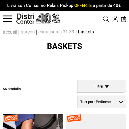
Livraison Colissimo Relais Pickup
OFFERTE
à partir de 40€
Menu
0
Compt
Pa
garçon
chaussures 31-39
baskets
accueil
BASKETS
Filtrer
66 produits.
Trier par :
Pertinence