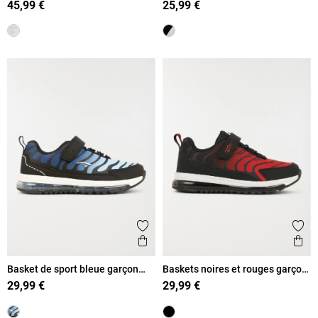
45,99 €
25,99 €
Ajouter aux favoris
Ajout
Aperçu rapide
Ape
Basket de sport bleue garçon
Baskets noires et rouges garçon
(31-39)
(31-39)
29,99 €
29,99 €