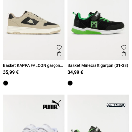
Ajouter aux favoris
Ajout
Aperçu rapide
Ape
Basket KAPPA FALCON garçon
Basket Minecraft garçon (31-38)
(31-39)
35,99 €
34,99 €