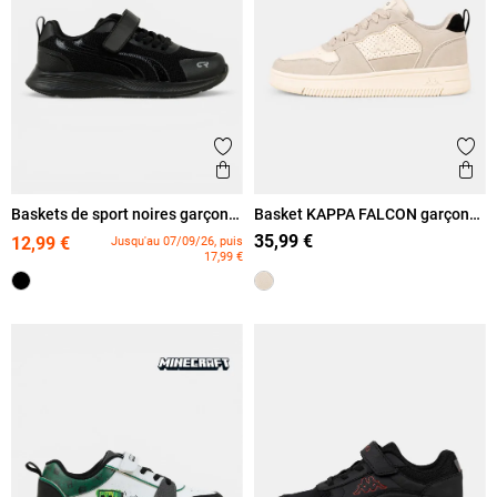
Ajouter aux favoris
Ajout
Aperçu rapide
Ape
Baskets de sport noires garçon
Basket KAPPA FALCON garçon
(31-39)
(31-38)
35,99 €
12,99 €
Jusqu'au 07/09/26, puis
17,99 €