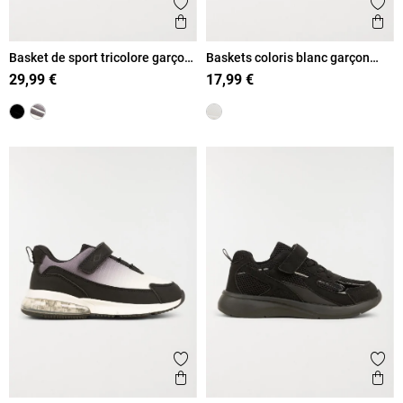
Ajouter aux favoris
Ajout
Aperçu rapide
Ape
Basket de sport tricolore garçon
Baskets coloris blanc garçon
(31-39)
(31-39)
29,99 €
17,99 €
Ajouter aux favoris
Ajout
Aperçu rapide
Ape