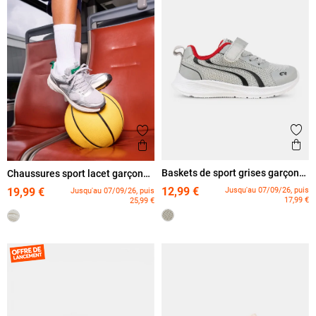
Ajout
Ajouter aux favoris
Ape
Aperçu rapide
Baskets de sport grises garçon
Chaussures sport lacet garçon
(31-39)
(31-39)
12,99 €
Jusqu'au 07/09/26, puis
19,99 €
Jusqu'au 07/09/26, puis
17,99 €
25,99 €