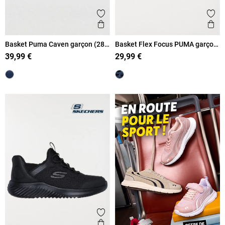
Ajouter aux favoris
Ajout
Aperçu rapide
Ape
Basket Puma Caven garçon (28-
Basket Flex Focus PUMA garçon
35)
(31-35)
39,99 €
29,99 €
Ajouter aux favoris
Aperçu rapide