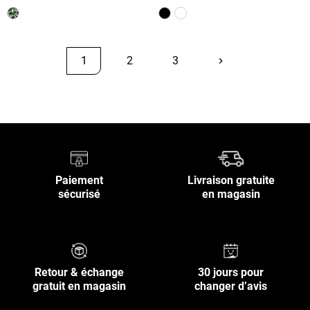
1
2
3
keyboard_arrow_right
Suivant
Retour en haut
Paiement
Livraison gratuite
sécurisé
en magasin
Retour & échange
30 jours pour
gratuit en magasin
changer d’avis