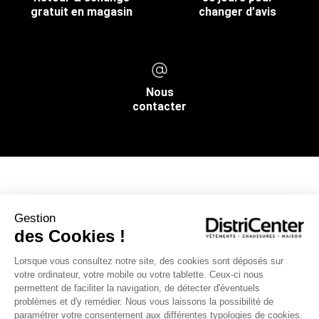
gratuit en magasin
changer d’avis
Nous
contacter
NOS SERVICES
Gestion
des Cookies !
INFOS PRATIQUES
Lorsque vous consultez notre site, des cookies sont déposés sur
votre ordinateur, votre mobile ou votre tablette. Ceux-ci nous
L’ENSEIGNE DISTRICENTER
permettent de faciliter la navigation, de détecter d'éventuels
Suivez-nous
problèmes et d'y remédier. Nous vous laissons la possibilité de
paramétrer votre consentement aux différentes typologies de cookies.