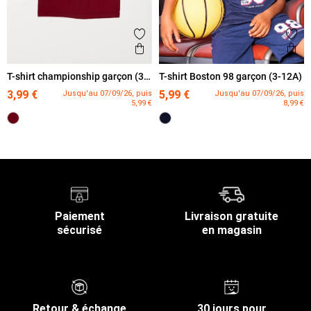
Ajouter aux favoris
Ajout
Aperçu rapide
Ape
T-shirt championship garçon (3-
T-shirt Boston 98 garçon (3-12A)
12A)
3,99 €
5,99 €
Jusqu'au 07/09/26, puis
Jusqu'au 07/09/26, puis
5,99 €
8,99 €
Paiement
Livraison gratuite
sécurisé
en magasin
Retour & échange
30 jours pour