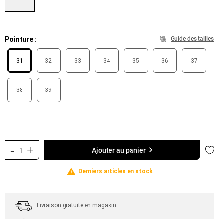
Pointure
Guide des tailles
31
32
33
34
35
36
37
38
39
-
+
Ajo
Ajouter au panier
Derniers articles en stock
Livraison gratuite en magasin