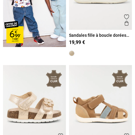
Ajout
Ape
Sandales fille à boucle dorées
(18-23)
19,99 €