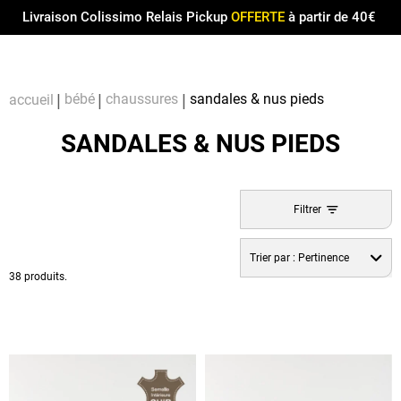
Menu
0
Livraison Colissimo Relais Pickup
OFFERTE
à partir de 40€
Compt
Pa
bébé
chaussures
sandales & nus pieds
accueil
SANDALES & NUS PIEDS
Filtrer
Trier par :
Pertinence
38 produits.