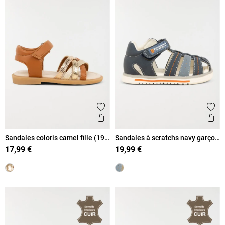
Ajouter aux favoris
Ajout
Aperçu rapide
Ape
Sandales coloris camel fille (19-
Sandales à scratchs navy garçon
23)
(20-23)
17,99 €
19,99 €