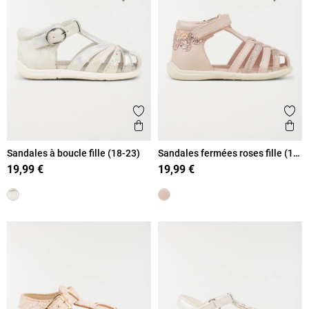
Ajouter aux favoris
Ajout
Aperçu rapide
Ape
Sandales à boucle fille (18-23)
Sandales fermées roses fille (18-
23)
19,99 €
19,99 €