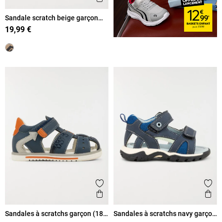
Sandale scratch beige garçon
(19-23)
19,99 €
Ajouter aux favoris
Ajout
Aperçu rapide
Ape
Sandales à scratchs garçon (18-
Sandales à scratchs navy garçon
23)
(19-23)