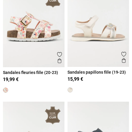
Ajout
Ajouter aux favoris
Ape
Aperçu rapide
Sandales papillons fille (19-23)
Sandales fleuries fille (20-23)
15,99 €
19,99 €