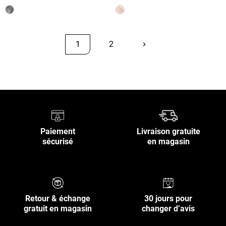
1
2
keyboard_arrow_right
Suivant
Retour en haut
Paiement
Livraison gratuite
sécurisé
en magasin
Retour & échange
30 jours pour
gratuit en magasin
changer d’avis