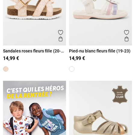
Ajouter aux favoris
Ajout
Aperçu rapide
Ape
Sandales roses fleurs fille (20-
Pied-nu blanc fleurs fille (19-23)
23)
14,99 €
14,99 €