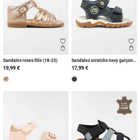
Ajouter aux favoris
Ajout
Aperçu rapide
Ape
Sandales roses fille (18-23)
Sandales scratchs navy garçon
(19-23)
19,99 €
17,99 €