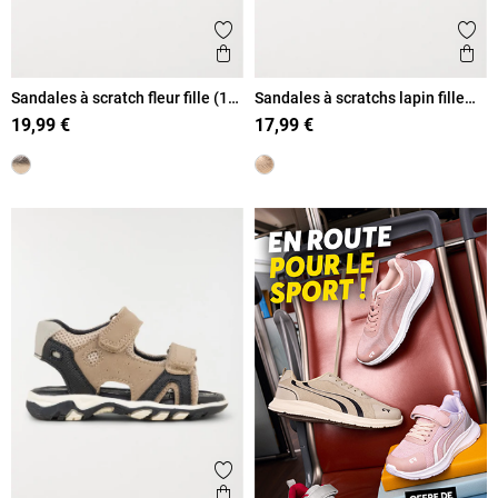
Ajouter aux favoris
Ajout
Aperçu rapide
Ape
Sandales à scratch fleur fille (19-
Sandales à scratchs lapin fille
23)
(19-23)
19,99 €
17,99 €
Ajouter aux favoris
Aperçu rapide