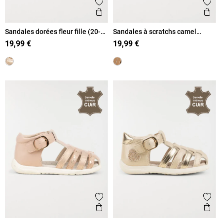
Ajouter aux favoris
Ajout
Aperçu rapide
Ape
Sandales dorées fleur fille (20-
Sandales à scratchs camel
23)
garçon (18-23)
19,99 €
19,99 €
Ajouter aux favoris
Ajout
Aperçu rapide
Ape