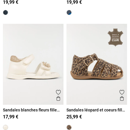
19,99 €
19,99 €
Ajouter aux favoris
Ajout
Aperçu rapide
Ape
Sandales blanches fleurs fille
Sandales léopard et coeurs fille
(16-23)
(19-23)
17,99 €
25,99 €