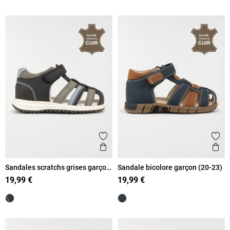
Ajouter aux favoris
Ajout
Aperçu rapide
Ape
Sandales scratchs grises garçon
Sandale bicolore garçon (20-23)
(19-23)
19,99 €
19,99 €