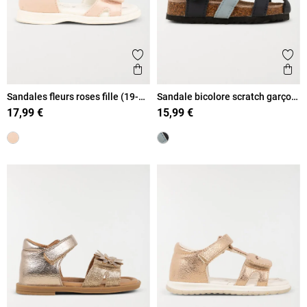
Ajouter aux favoris
Ajout
Aperçu rapide
Ape
Sandales fleurs roses fille (19-
Sandale bicolore scratch garçon
23)
(19-23)
17,99 €
15,99 €