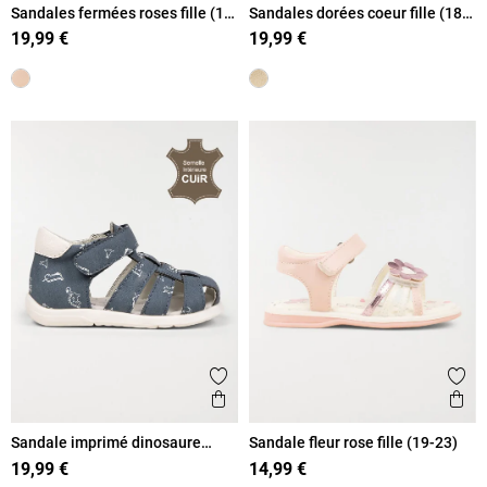
Sandales fermées roses fille (18-
Sandales dorées coeur fille (18-
23)
23)
19,99 €
19,99 €
Ajouter aux favoris
Ajout
Aperçu rapide
Ape
Sandale imprimé dinosaure
Sandale fleur rose fille (19-23)
garçon (18-23)
19,99 €
14,99 €