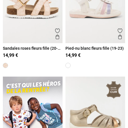
Ajouter aux favoris
Ajout
Aperçu rapide
Ape
Sandales roses fleurs fille (20-
Pied-nu blanc fleurs fille (19-23)
23)
14,99 €
14,99 €