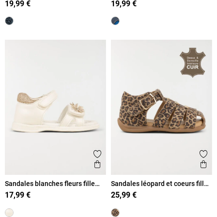
19,99 €
19,99 €
Ajouter aux favoris
Ajout
Aperçu rapide
Ape
Sandales blanches fleurs fille
Sandales léopard et coeurs fille
(16-23)
(19-23)
17,99 €
25,99 €