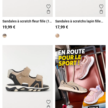
Ajouter aux favoris
Ajout
Aperçu rapide
Ape
Sandales à scratch fleur fille (19-
Sandales à scratchs lapin fille
23)
(19-23)
19,99 €
17,99 €
Ajouter aux favoris
Aperçu rapide