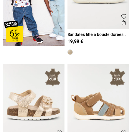
Ajout
Ape
Sandales fille à boucle dorées
(18-23)
19,99 €