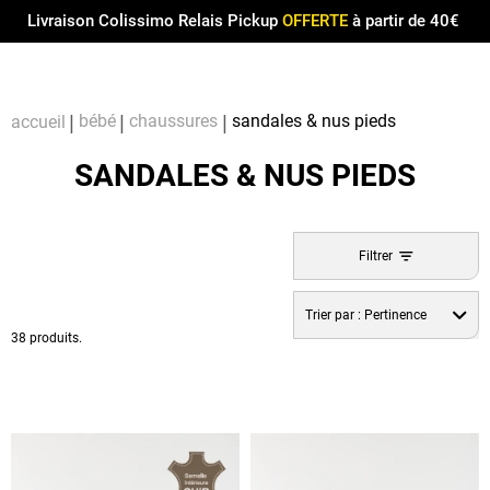
Menu
0
Livraison Colissimo Relais Pickup
OFFERTE
à partir de 40€
Compt
Pa
bébé
chaussures
sandales & nus pieds
accueil
SANDALES & NUS PIEDS
Filtrer
Trier par :
Pertinence
38 produits.