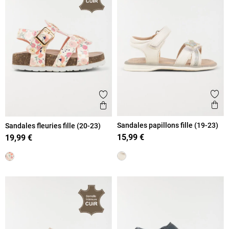
Ajout
Ajouter aux favoris
Ape
Aperçu rapide
Sandales papillons fille (19-23)
Sandales fleuries fille (20-23)
15,99 €
19,99 €