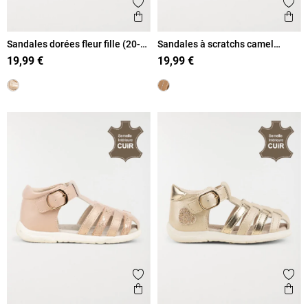
Ajouter aux favoris
Ajout
Aperçu rapide
Ape
Sandales dorées fleur fille (20-
Sandales à scratchs camel
23)
garçon (18-23)
19,99 €
19,99 €
Ajouter aux favoris
Ajout
Aperçu rapide
Ape