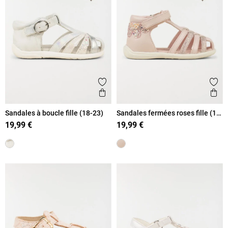
Ajouter aux favoris
Ajout
Aperçu rapide
Ape
Sandales à boucle fille (18-23)
Sandales fermées roses fille (18-
23)
19,99 €
19,99 €