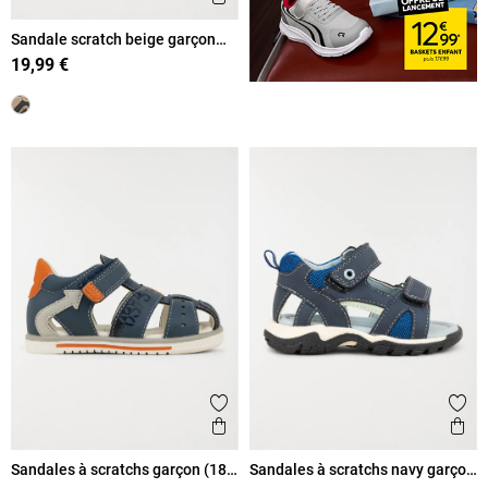
Sandale scratch beige garçon
(19-23)
19,99 €
Ajouter aux favoris
Ajout
Aperçu rapide
Ape
Sandales à scratchs garçon (18-
Sandales à scratchs navy garçon
23)
(19-23)