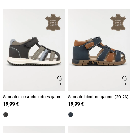
Ajouter aux favoris
Ajout
Aperçu rapide
Ape
Sandales scratchs grises garçon
Sandale bicolore garçon (20-23)
(19-23)
19,99 €
19,99 €