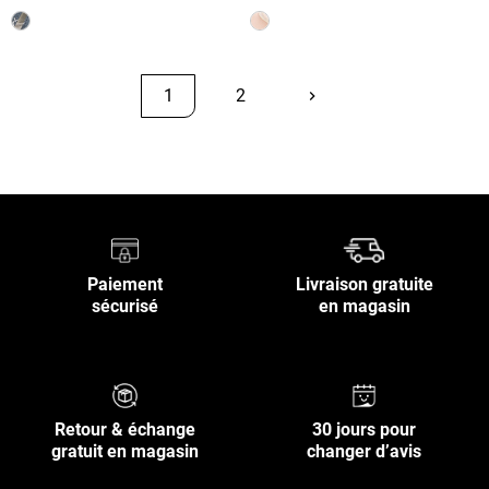
1
2
keyboard_arrow_right
Suivant
Retour en haut
Paiement
Livraison gratuite
sécurisé
en magasin
Retour & échange
30 jours pour
gratuit en magasin
changer d’avis