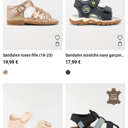
Ajouter aux favoris
Ajout
Aperçu rapide
Ape
Sandales roses fille (18-23)
Sandales scratchs navy garçon
(19-23)
19,99 €
17,99 €