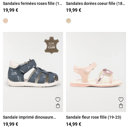
Sandales fermées roses fille (18-
Sandales dorées coeur fille (18-
23)
23)
19,99 €
19,99 €
Ajouter aux favoris
Ajout
Aperçu rapide
Ape
Sandale imprimé dinosaure
Sandale fleur rose fille (19-23)
garçon (18-23)
19,99 €
14,99 €