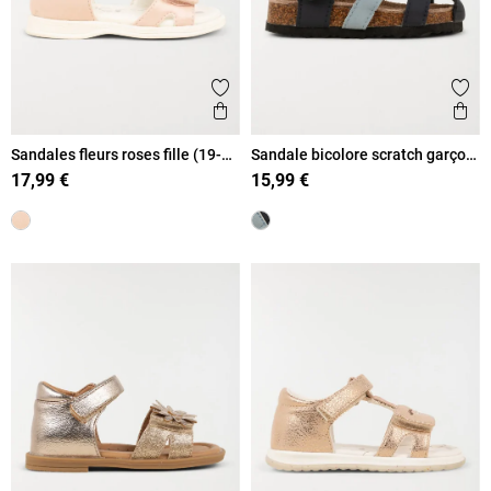
Ajouter aux favoris
Ajout
Aperçu rapide
Ape
Sandales fleurs roses fille (19-
Sandale bicolore scratch garçon
23)
(19-23)
17,99 €
15,99 €