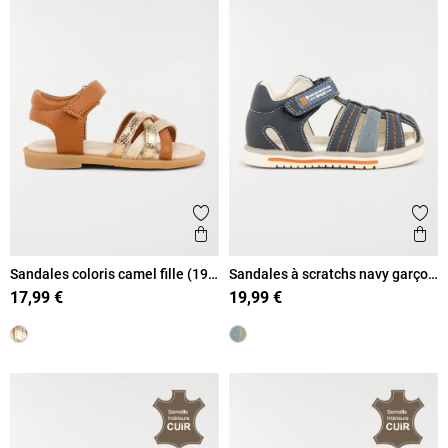
Ajouter aux favoris
Ajout
Aperçu rapide
Ape
Sandales coloris camel fille (19-
Sandales à scratchs navy garçon
23)
(20-23)
17,99 €
19,99 €