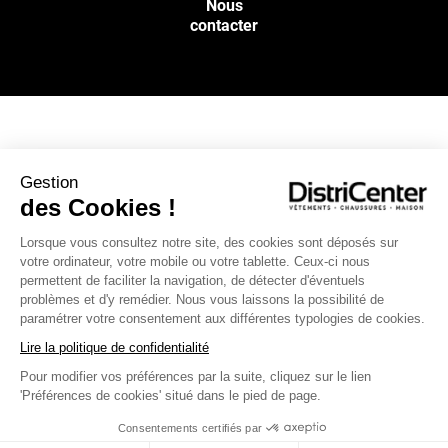
Nous
contacter
NOS SERVICES
Gestion
des Cookies !
INFOS PRATIQUES
Lorsque vous consultez notre site, des cookies sont déposés sur
votre ordinateur, votre mobile ou votre tablette. Ceux-ci nous
L’ENSEIGNE DISTRICENTER
permettent de faciliter la navigation, de détecter d'éventuels
Suivez-nous
problèmes et d'y remédier. Nous vous laissons la possibilité de
paramétrer votre consentement aux différentes typologies de cookies.
Lire la politique de confidentialité
Pour modifier vos préférences par la suite, cliquez sur le lien
Moyens de paiement
'Préférences de cookies' situé dans le pied de page.
Consentements certifiés par