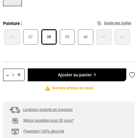
Pointure
Guide des tailles
36
37
38
39
40
41
42
-
+
Ajo
Ajouter au panier
Derniers articles en stock
Livraison gratuite en magasin
Retour possible sous 30 jours*
Paiement 100% sécurisé