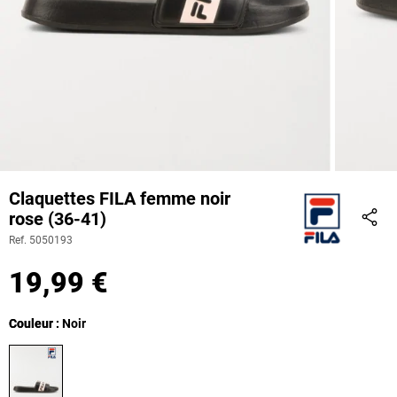
Claquettes FILA femme noir
rose (36-41)
Part
Ref. 5050193
19,99 €
Couleur
Couleur : Noir