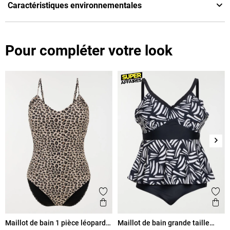
Caractéristiques environnementales
Pour compléter votre look
Suiv
Ajouter aux favoris
Ajout
Aperçu rapide
Ape
Maillot de bain 1 pièce léopard
Maillot de bain grande taille