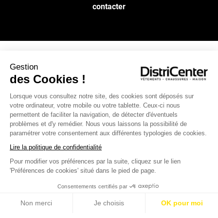
contacter
Gestion
NOS SERVICES
des Cookies !
Lorsque vous consultez notre site, des cookies sont déposés sur
INFOS PRATIQUES
votre ordinateur, votre mobile ou votre tablette. Ceux-ci nous
permettent de faciliter la navigation, de détecter d'éventuels
L’ENSEIGNE DISTRICENTER
problèmes et d'y remédier. Nous vous laissons la possibilité de
paramétrer votre consentement aux différentes typologies de cookies.
Suivez-nous
Lire la politique de confidentialité
Pour modifier vos préférences par la suite, cliquez sur le lien
'Préférences de cookies' situé dans le pied de page.
Moyens de paiement
Consentements certifiés par
Non merci
Je choisis
OK pour moi