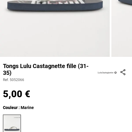
Tongs Lulu Castagnette fille (31-
35)
Part
Ref. 5052066
5,00 €
Couleur
Couleur : Marine