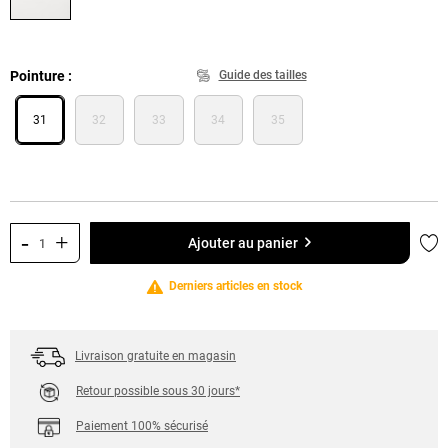
Pointure
Guide des tailles
31
32
33
34
35
-
+
Ajo
Ajouter au panier
Derniers articles en stock
Livraison gratuite en magasin
Retour possible sous 30 jours*
Paiement 100% sécurisé