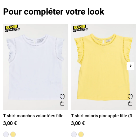
Pour compléter votre look
Suiv
Ajouter aux favoris
Ajout
Aperçu rapide
Ape
T-shirt manches volantées fille
T-shirt coloris pineapple fille (3-
(3-12A)
12A)
3,00 €
3,00 €