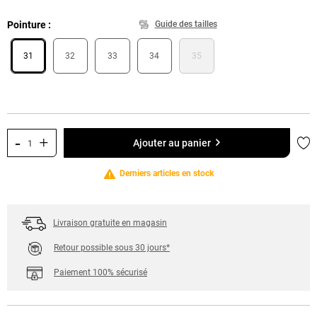
Pointure
Guide des tailles
31
32
33
34
35
-
+
Ajo
Ajouter au panier
Derniers articles en stock
Livraison gratuite en magasin
Retour possible sous 30 jours*
Paiement 100% sécurisé