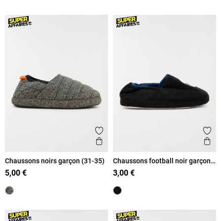
Ajouter aux favoris
Ajout
Aperçu rapide
Ape
Chaussons noirs garçon (31-35)
Chaussons football noir garçon
(31-38)
5,00 €
3,00 €