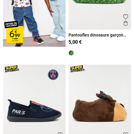
Ajout
Ape
Pantoufles dinosaure garçon
(30-35)
5,00 €