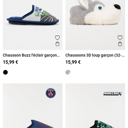
Ajouter aux favoris
Ajout
Aperçu rapide
Ape
Chausson Buzz l'éclair garçon
Chaussons 3D loup garçon (32-
(30-35)
39)
15,99 €
15,99 €