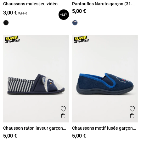
Chaussons mules jeu vidéo
Pantoufles Naruto garçon (31-
garçon (32-39)
35)
5,00 €
3,00 €
7,99 €
%
-62
Ajouter aux favoris
Ajout
Aperçu rapide
Ape
Chausson raton laveur garçon
Chaussons motif fusée garçon
(31-35)
(31-35)
5,00 €
5,00 €