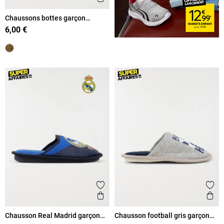
Chaussons bottes garçon
monstre (31-35)
6,00 €
Ajouter aux favoris
Ajout
Aperçu rapide
Ape
Chausson Real Madrid garçon
Chausson football gris garçon
(34-39)
(31-35)