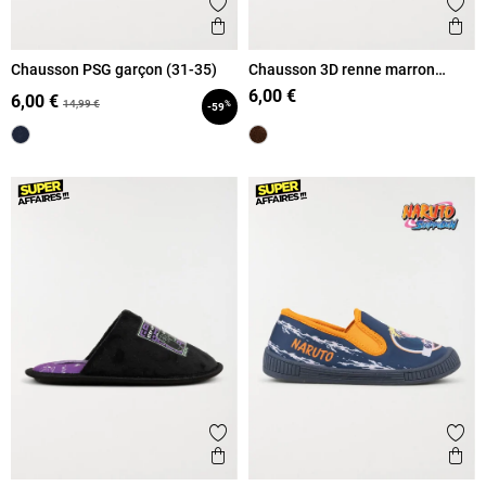
Ajouter aux favoris
Ajout
Aperçu rapide
Ape
Chausson PSG garçon (31-35)
Chausson 3D renne marron
garçon (32-39)
6,00 €
6,00 €
14,99 €
%
-59
Ajouter aux favoris
Ajout
Aperçu rapide
Ape