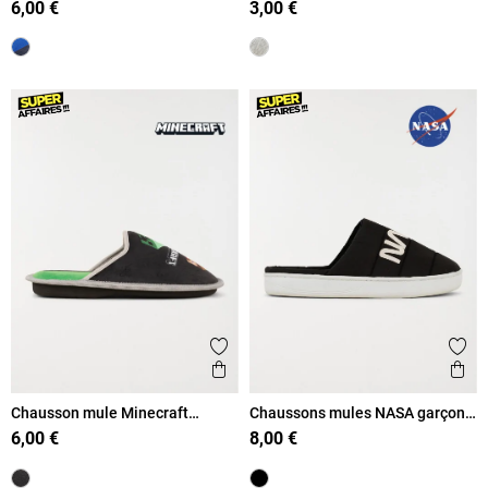
6,00 €
3,00 €
Ajouter aux favoris
Ajout
Aperçu rapide
Ape
Chausson mule Minecraft
Chaussons mules NASA garçon
garçon (33-39)
(36-39)
6,00 €
8,00 €