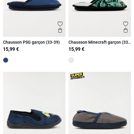
Ajouter aux favoris
Ajout
Aperçu rapide
Ape
Chausson PSG garçon (33-39)
Chausson Minecraft garçon (33-
39)
15,99 €
15,99 €