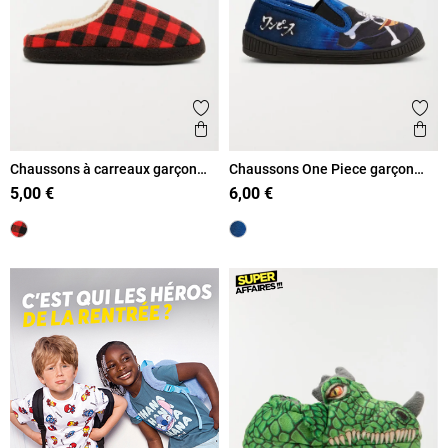
Ajouter aux favoris
Ajout
Aperçu rapide
Ape
Chaussons à carreaux garçon
Chaussons One Piece garçon
(32-39)
(31-35)
5,00 €
6,00 €