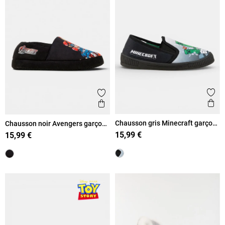
Ajout
Ajouter aux favoris
Ape
Aperçu rapide
Chausson gris Minecraft garçon
Chausson noir Avengers garçon
31-35)
31-36)
15,99 €
15,99 €