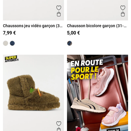
Ajouter aux favoris
Ajout
Aperçu rapide
Ape
Chaussons jeu vidéo garçon (31-
Chausson bicolore garçon (31-
35)
35)
7,99 €
5,00 €
Ajouter aux favoris
Aperçu rapide