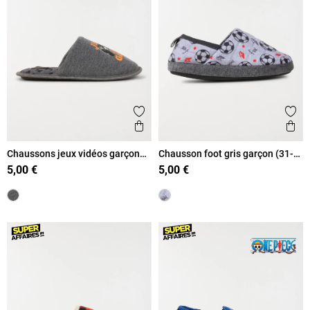
Ajouter aux favoris
Ajout
Aperçu rapide
Ape
Chaussons jeux vidéos garçon
Chausson foot gris garçon (31-
(35-39)
35)
5,00 €
5,00 €