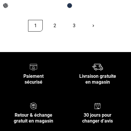
1
2
3
keyboard_arrow_right
Suivant
Retour en haut
Paiement
Livraison gratuite
sécurisé
en magasin
Retour & échange
30 jours pour
gratuit en magasin
changer d’avis