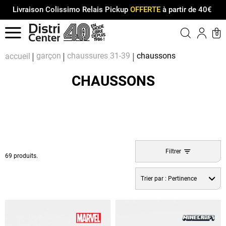
Livraison Colissimo Relais Pickup
OFFERTE
à partir de 40€
Menu
0
Compt
Pa
garçon
chaussures 31-39
chaussons
accueil
CHAUSSONS
Filtrer
69 produits.
Trier par :
Pertinence