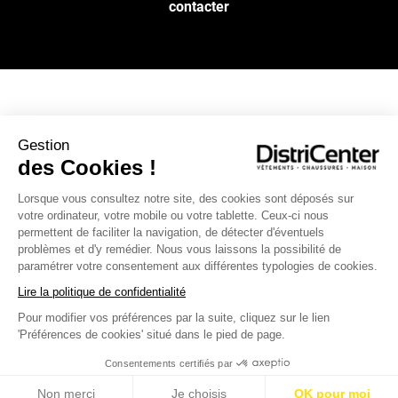
contacter
NOS SERVICES
Gestion
des Cookies !
INFOS PRATIQUES
Lorsque vous consultez notre site, des cookies sont déposés sur
votre ordinateur, votre mobile ou votre tablette. Ceux-ci nous
L’ENSEIGNE DISTRICENTER
permettent de faciliter la navigation, de détecter d'éventuels
Suivez-nous
problèmes et d'y remédier. Nous vous laissons la possibilité de
paramétrer votre consentement aux différentes typologies de cookies.
Lire la politique de confidentialité
Pour modifier vos préférences par la suite, cliquez sur le lien
Moyens de paiement
'Préférences de cookies' situé dans le pied de page.
Consentements certifiés par
Non merci
Je choisis
OK pour moi