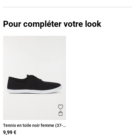
Pour compléter votre look
Ajouter aux favoris
Aperçu rapide
Tennis en toile noir femme (37-
42)
9,99 €