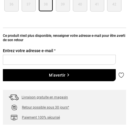
36
37
38
39
40
41
42
Ce produit n’est plus disponible, renseigner votre adresse e-mail pour être averti
de son retour
Entrez votre adresse e-mail
*
Ajou
M’avertir
Livraison gratuite en magasin
Retour possible sous 30 jours*
Paiement 100% sécurisé