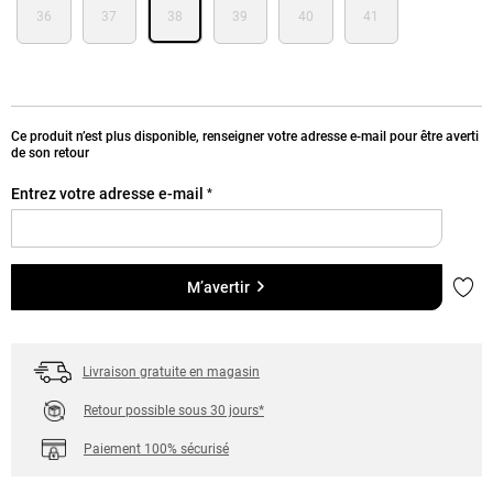
36
37
38
39
40
41
Ce produit n’est plus disponible, renseigner votre adresse e-mail pour être averti
de son retour
Entrez votre adresse e-mail
*
Ajou
M’avertir
Livraison gratuite en magasin
Retour possible sous 30 jours*
Paiement 100% sécurisé