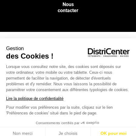
Nous
contacter
Gestion
NOS SERVICES
des Cookies !
Lorsque vous consultez notre site, des cookies sont déposés sur
INFOS PRATIQUES
votre ordinateur, votre mobile ou votre tablette. Ceux-ci nous
permettent de faciliter la navigation, de détecter d'éventuels
L’ENSEIGNE DISTRICENTER
problèmes et d'y remédier. Nous vous laissons la possibilité de
paramétrer votre consentement aux différentes typologies de cookies.
Suivez-nous
Lire la politique de confidentialité
Pour modifier vos préférences par la suite, cliquez sur le lien
'Préférences de cookies' situé dans le pied de page.
Moyens de paiement
Consentements certifiés par
Non merci
Je choisis
OK pour moi