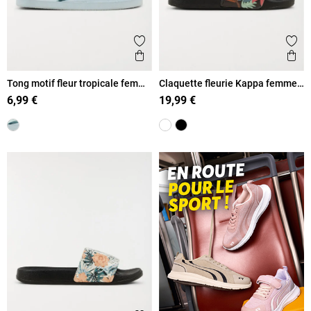
Ajouter aux favoris
Ajout
Aperçu rapide
Ape
Tong motif fleur tropicale femme
Claquette fleurie Kappa femme
(36-41)
(36-42)
6,99 €
19,99 €