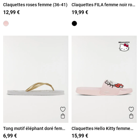
Claquettes roses femme (36-41)
Claquettes FILA femme noir rose
(36-41)
12,99 €
19,99 €
Ajouter aux favoris
Ajout
Aperçu rapide
Ape
Tong motif éléphant doré femme
Claquettes Hello Kitty femme
(36-41)
(36-41)
6,99 €
15,99 €