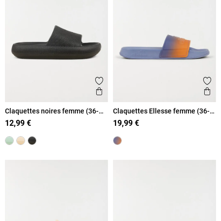
Ajouter aux favoris
Ajout
Aperçu rapide
Ape
Claquettes noires femme (36-
Claquettes Ellesse femme (36-
41)
41)
12,99 €
19,99 €