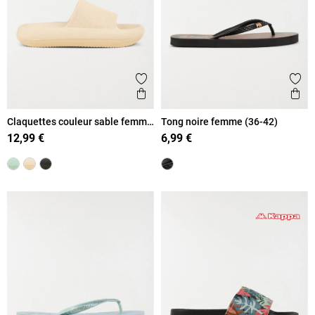
Ajouter aux favoris
Ajout
Aperçu rapide
Ape
Claquettes couleur sable femme
Tong noire femme (36-42)
(36-41)
12,99 €
6,99 €