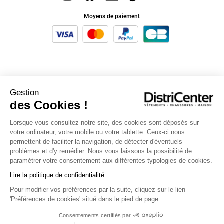
Moyens de paiement
Tongs, Claquettes, Espadrille pour Femme
Gestion
des Cookies !
Découvrez toute notre collection de chaussures de plage à petits prix ! Des tongs
décontractées aux claquettes tendance et aux espadrilles confortables, nous avons
tout ce dont vous avez besoin pour profiter de l'été avec style ! Chaussure
Lorsque vous consultez notre site, des cookies sont déposés sur
indispensable pour la saison estival, n'oubliez pas de faire un tour dans notre
sélection de vêtement femme pour vous habillez chaudement et trouver votre future
votre ordinateur, votre mobile ou votre tablette. Ceux-ci nous
perle rare !
permettent de faciliter la navigation, de détecter d'éventuels
problèmes et d'y remédier. Nous vous laissons la possibilité de
Des chaussures parfaite pour l’été
paramétrer votre consentement aux différentes typologies de cookies.
Glissez-vous dans une paire de tongs pour une journée décontractée à la plage ou à la
Lire la politique de confidentialité
piscine. Optez pour des claquettes pour une promenade en ville ou une soirée entre
amis. Ou laissez-vous tenter par nos espadrilles pour un look décontracté ! Quel que
Pour modifier vos préférences par la suite, cliquez sur le lien
soit votre choix, notre large gamme de modèles et de couleurs vous permettra de
'Préférences de cookies' situé dans le pied de page.
trouver la paire parfaite pour compléter votre garde-robe estivale ! Alors ne tardez
pas, explorez notre collection dès maintenant et préparez-vous à passer un été
inoubliable avec DistriCenter !
Consentements certifiés par