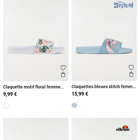
Ajout
Ajouter aux favoris
Ape
Aperçu rapide
Claquettes bleues stitch femme
Claquette motif floral femme
(36-41)
(36-41)
15,99 €
9,99 €