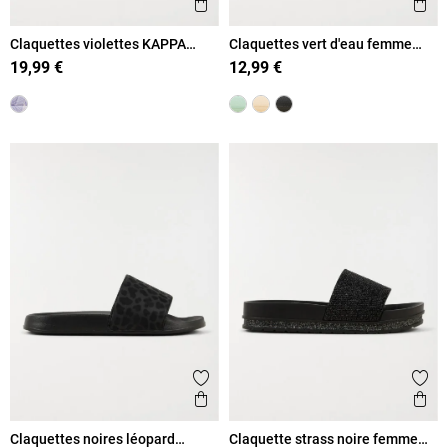
Aperçu rapide
Ape
Claquettes violettes KAPPA
Claquettes vert d'eau femme
femme (36-41)
(36-41)
19,99 €
12,99 €
Ajouter aux favoris
Ajout
Aperçu rapide
Ape
Claquettes noires léopard
Claquette strass noire femme