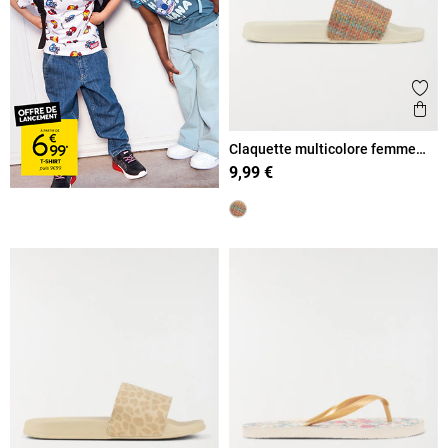
Ajout
Ape
Claquette multicolore femme
(36-41)
9,99 €