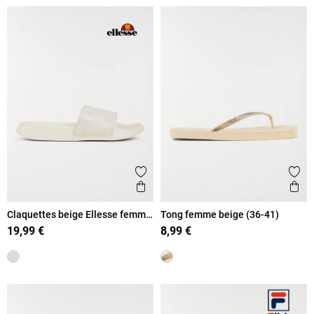
Ajouter aux favoris
Ajout
Aperçu rapide
Ape
Claquettes beige Ellesse femme
Tong femme beige (36-41)
(36-42)
19,99 €
8,99 €