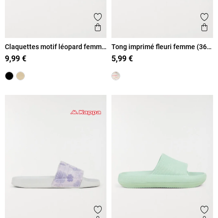
Ajouter aux favoris
Ajout
Aperçu rapide
Ape
Claquettes motif léopard femme
Tong imprimé fleuri femme (36-
(36-42)
41)
9,99 €
5,99 €
Ajouter aux favoris
Ajout