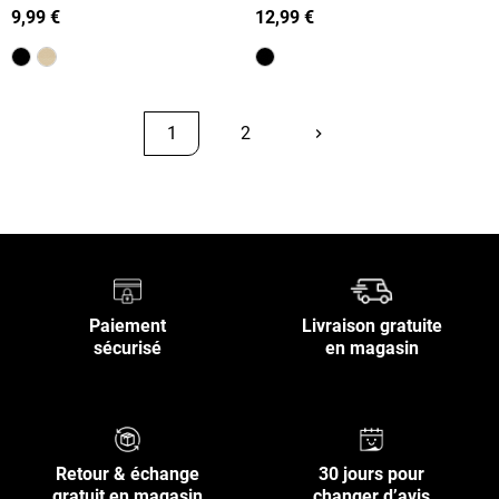
femme (36-42)
(36-41)
9,99 €
12,99 €
1
2
keyboard_arrow_right
Suivant
Retour en haut
Paiement
Livraison gratuite
sécurisé
en magasin
Retour & échange
30 jours pour
gratuit en magasin
changer d’avis