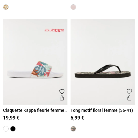
Ajouter aux favoris
Ajout
Aperçu rapide
Ape
Claquette Kappa fleurie femme
Tong motif floral femme (36-41)
(36-42)
19,99 €
5,99 €