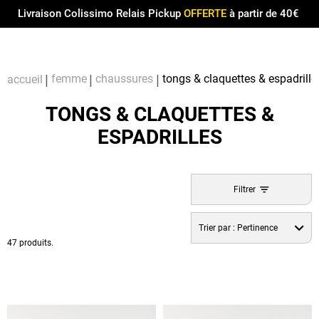
Menu
0
Livraison Colissimo Relais Pickup
OFFERTE
à partir de 40€
Compt
Pa
femme
chaussures
tongs & claquettes & espadrille
accueil
TONGS & CLAQUETTES &
ESPADRILLES
Filtrer
Trier par :
Pertinence
47 produits.