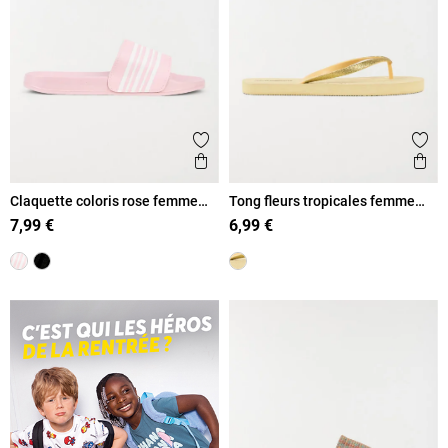
Ajouter aux favoris
Ajout
Aperçu rapide
Ape
Claquette coloris rose femme
Tong fleurs tropicales femme
(36-41)
(36-41)
7,99 €
6,99 €