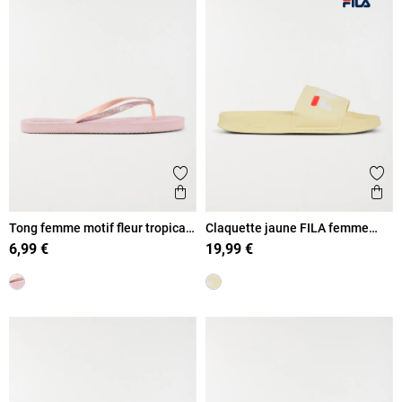
Ajouter aux favoris
Ajout
Aperçu rapide
Ape
Tong femme motif fleur tropicale
Claquette jaune FILA femme
(36-41)
(36-41)
6,99 €
19,99 €