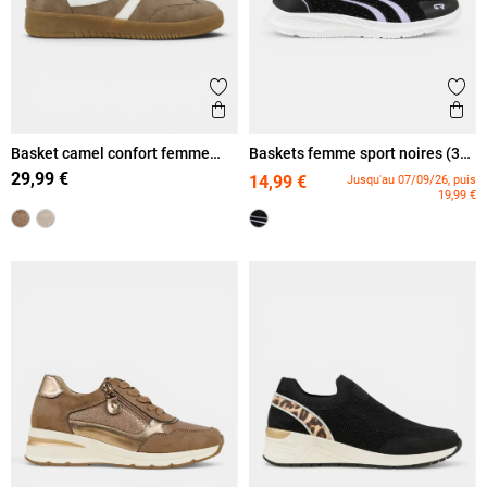
Ajouter aux favoris
Ajout
Aperçu rapide
Ape
Basket camel confort femme
Baskets femme sport noires (36-
(36-41)
42)
29,99 €
14,99 €
Jusqu'au 07/09/26, puis
19,99 €