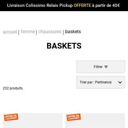
Menu
0
Livraison Colissimo Relais Pickup
OFFERTE
à partir de 40€
Compt
Pa
femme
chaussures
baskets
accueil
BASKETS
Filtrer
Trier par :
Pertinence
232 produits.