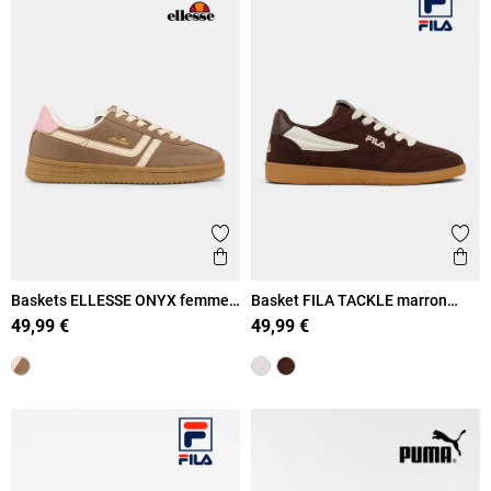
Ajouter aux favoris
Ajout
Aperçu rapide
Ape
Baskets ELLESSE ONYX femme
Basket FILA TACKLE marron
(36-41)
femme (36-41)
49,99 €
49,99 €