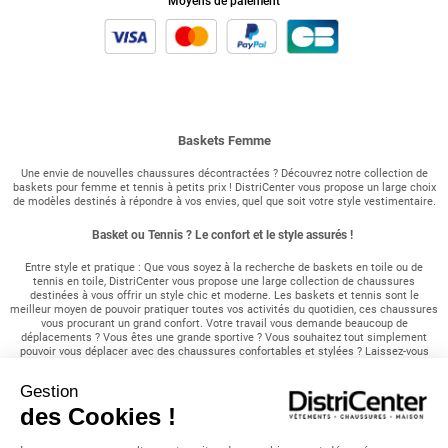
Moyens de paiement
Baskets Femme
Une envie de nouvelles chaussures décontractées ? Découvrez notre collection de
baskets pour femme et tennis à petits prix ! DistriCenter vous propose un large choix
de modèles destinés à répondre à vos envies, quel que soit votre style vestimentaire.
Basket ou Tennis ? Le confort et le style assurés !
Entre style et pratique : Que vous soyez à la recherche de baskets en toile ou de
tennis en toile, DistriCenter vous propose une large collection de chaussures
destinées à vous offrir un style chic et moderne. Les baskets et tennis sont le
meilleur moyen de pouvoir pratiquer toutes vos activités du quotidien, ces chaussures
vous procurant un grand confort. Votre travail vous demande beaucoup de
déplacements ? Vous êtes une grande sportive ? Vous souhaitez tout simplement
pouvoir vous déplacer avec des chaussures confortables et stylées ? Laissez-vous
tenter par notre gamme en tout genre vous assurant d'un look moderne en toutes
saisons. Nos différents modèles sont déclinés dans plusieurs styles afin de pouvoir
Gestion
être mariés à toutes vos tenues vestimentaires. Un large choix de baskets pour
femme : Vous êtes amatrice de couleurs vives ? Vous êtes au contraire à la
des Cookies !
recherche d'une paire de chaussures plus discrète ? DistriCenter vous propose de
nombreux modèles afin de répondre à toutes vos attentes. Des baskets bicolores aux