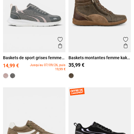
Ajouter aux favoris
Ajout
Aperçu rapide
Ape
Baskets de sport grises femme
Baskets montantes femme kaki
(36-42)
(36-41)
35,99 €
14,99 €
Jusqu'au 07/09/26, puis
19,99 €