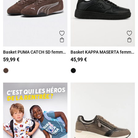
Ajouter aux favoris
Ajout
Aperçu rapide
Ape
Basket PUMA CATCH SD femme
Basket KAPPA MASERTA femme
(36-41)
(36-41)
59,99 €
45,99 €