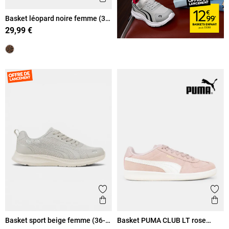
Basket léopard noire femme (36-
41)
29,99 €
Ajouter aux favoris
Ajout
Aperçu rapide
Ape
Basket sport beige femme (36-
Basket PUMA CLUB LT rose
42)
femme (36-41)