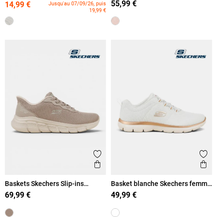
55,99 €
14,99 €
Jusqu'au 07/09/26, puis
19,99 €
Ajouter aux favoris
Ajout
Aperçu rapide
Ape
Baskets Skechers Slip-ins
Basket blanche Skechers femme
femme (36-41)
(36-41)
69,99 €
49,99 €