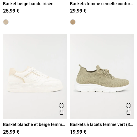
Basket beige bande irisée
Baskets femme semelle confort
femme (36-41)
(36-41)
25,99 €
29,99 €
Ajouter aux favoris
Ajout
Aperçu rapide
Ape
Basket blanche et beige femme
Baskets à lacets femme vert (36-
(36-41)
41)
25,99 €
19,99 €