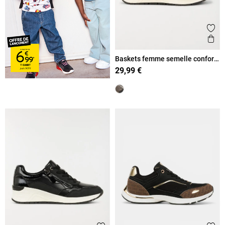
Ajout
Ape
Baskets femme semelle confort
(36-41)
29,99 €