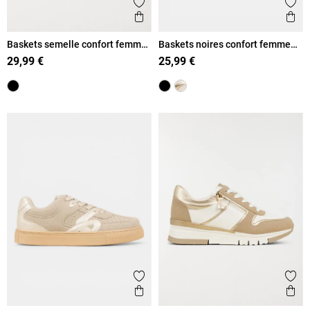
Ajouter aux favoris
Ajout
Aperçu rapide
Ape
Baskets semelle confort femme
Baskets noires confort femme
(36-41)
(36-41)
29,99 €
25,99 €
Ajouter aux favoris
Ajout
Aperçu rapide
Ape