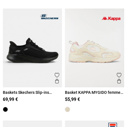
Ajouter aux favoris
Ajout
Aperçu rapide
Ape
Baskets Skechers Slip-ins
Basket KAPPA MYGIDO femme
femme (36-41)
(36-41)
69,99 €
55,99 €