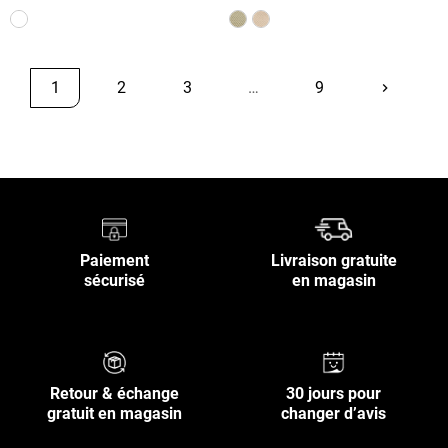
1
2
3
…
9
keyboard_arrow_right
Suivant
Retour en haut
Paiement
Livraison gratuite
sécurisé
en magasin
Retour & échange
30 jours pour
gratuit en magasin
changer d’avis