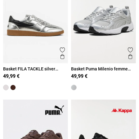
Ajouter aux favoris
Ajout
Aperçu rapide
Ape
Basket FILA TACKLE silver
Basket Puma Milenio femme
femme (36-41)
(36-39)
49,99 €
49,99 €