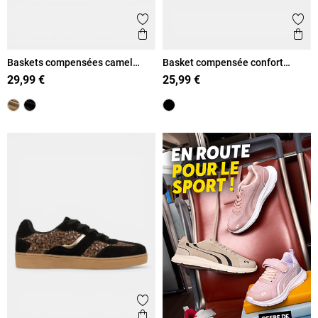
Ajouter aux favoris
Ajout
Aperçu rapide
Ape
Baskets compensées camel
Basket compensée confort
femme (36-41)
femme (36-41)
29,99 €
25,99 €
Ajouter aux favoris
Aperçu rapide