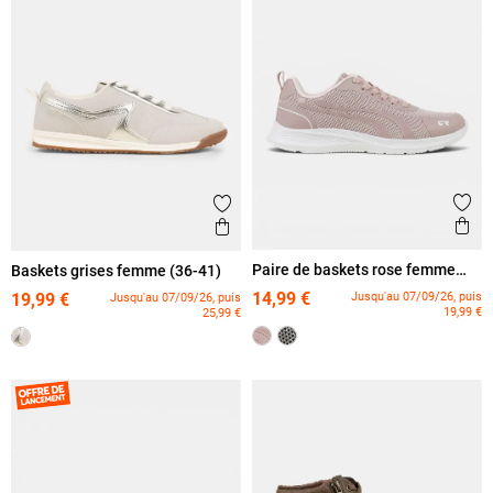
Ajout
Ajouter aux favoris
Ape
Aperçu rapide
Paire de baskets rose femme
Baskets grises femme (36-41)
(36-42)
14,99 €
Jusqu'au 07/09/26, puis
19,99 €
Jusqu'au 07/09/26, puis
19,99 €
25,99 €