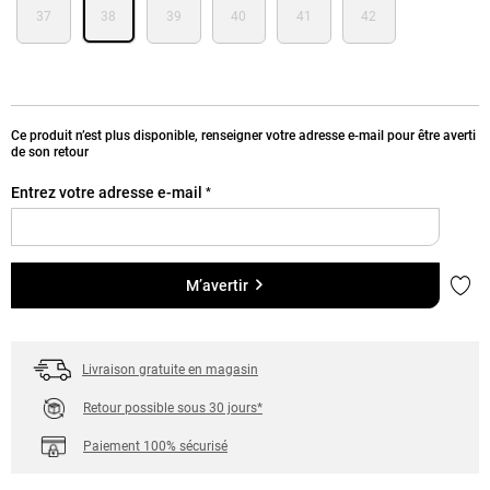
37
38
39
40
41
42
Ce produit n’est plus disponible, renseigner votre adresse e-mail pour être averti
de son retour
Entrez votre adresse e-mail
*
Ajou
M’avertir
Livraison gratuite en magasin
Retour possible sous 30 jours*
Paiement 100% sécurisé