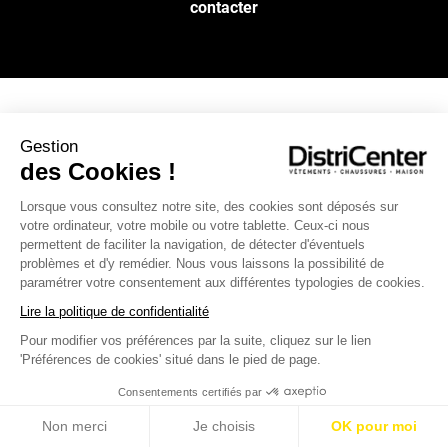
contacter
NOS SERVICES
Gestion
des Cookies !
INFOS PRATIQUES
Lorsque vous consultez notre site, des cookies sont déposés sur
votre ordinateur, votre mobile ou votre tablette. Ceux-ci nous
permettent de faciliter la navigation, de détecter d'éventuels
L’ENSEIGNE DISTRICENTER
problèmes et d'y remédier. Nous vous laissons la possibilité de
Suivez-nous
paramétrer votre consentement aux différentes typologies de cookies.
Lire la politique de confidentialité
Pour modifier vos préférences par la suite, cliquez sur le lien
Moyens de paiement
'Préférences de cookies' situé dans le pied de page.
Consentements certifiés par
Non merci
Je choisis
OK pour moi