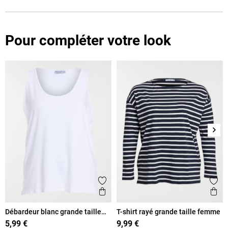
Pour compléter votre look
Suiv
Ajouter aux favoris
Ajout
Aperçu rapide
Ape
Débardeur blanc grande taille
T-shirt rayé grande taille femme
femme
5,99 €
9,99 €